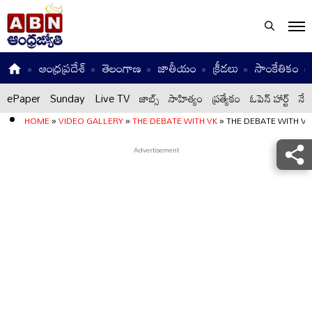
ఆంధ్రప్రదేశ్
తెలంగాణ
జాతీయం
క్రీడలు
సాంకేతికం
ePaper
Sunday
Live TV
జాబ్స్
సాహిత్యం
ప్రత్యేకం
ఓపెన్ హార్ట్
నేటి
HOME
»
VIDEO GALLERY
»
THE DEBATE WITH VK
»
THE DEBATE WITH VK