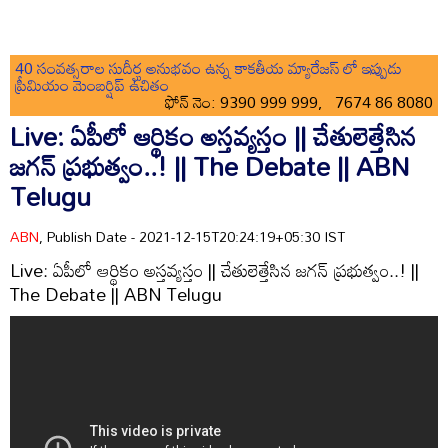
40 సంవత్సరాల సుదీర్ఘ అనుభవం ఉన్న కాకతీయ మ్యారేజస్ లో ఇప్పుడు
ప్రీమియం మెంబర్షిప్ ఉచితం
ఫోన్ నెం: 9390 999 999, 7674 86 8080
Live: ఏపీలో ఆర్థికం అస్తవ్యస్తం || చేతులెత్తేసిన
జగన్ ప్రభుత్వం..! || The Debate || ABN
Telugu
ABN
, Publish Date - 2021-12-15T20:24:19+05:30 IST
Live: ఏపీలో ఆర్థికం అస్తవ్యస్తం || చేతులెత్తేసిన జగన్ ప్రభుత్వం..! ||
The Debate || ABN Telugu