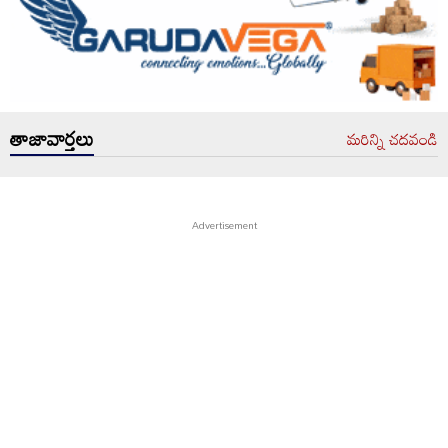
తాజావార్తలు
మరిన్ని చదవండి