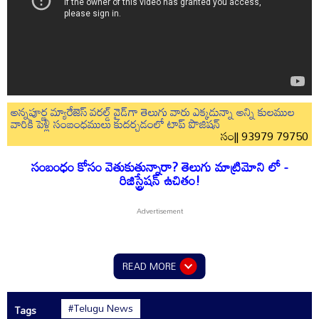
అన్నపూర్ణ మ్యారేజెస్ వరల్డ్ వైడ్‌గా తెలుగు వారు ఎక్కడున్నా అన్ని కులముల
వారికి పెళ్లి సంబంధములు కుదర్చడంలో టాప్ పొజిషన్
సం|| 93979 79750
సంబంధం కోసం వెతుకుతున్నారా? తెలుగు మాట్రిమోని లో -
రిజిస్ట్రేషన్ ఉచితం!
READ MORE
#Telugu News
Tags