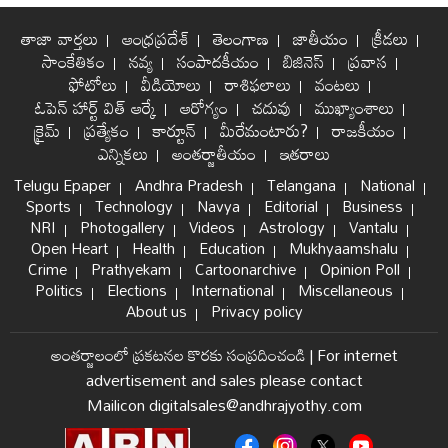
తాజా వార్తలు
ఆంధ్రప్రదేశ్
తెలంగాణ
జాతీయం
క్రీడలు
సాంకేతికం
నవ్య
సంపాదకీయం
బిజినెస్
ప్రవాస
ఫోటోలు
వీడియోలు
రాశిఫలాలు
వంటలు
ఓపెన్ హార్ట్ విత్ ఆర్కే
ఆరోగ్యం
చదువు
ముఖ్యాంశాలు
క్రైమ్
ప్రత్యేకం
కార్టూన్
మీరేమంటారు?
రాజకీయం
ఎన్నికలు
అంతర్జాతీయం
ఇతరాలు
Telugu Epaper
Andhra Pradesh
Telangana
National
Sports
Technology
Navya
Editorial
Business
NRI
Photogallery
Videos
Astrology
Vantalu
Open Heart
Health
Education
Mukhyaamshalu
Crime
Prathyekam
Cartoonarchive
Opinion Poll
Politics
Elections
International
Miscellaneous
About us
Privacy policy
అంతర్జాలంలో ప్రకటనల కొరకు సంప్రదించండి
|
For internet
advertisement and sales please contact
Mailicon digitalsales@andhrajyothy.com