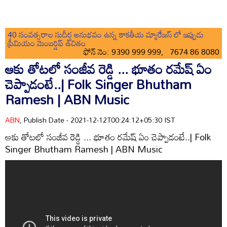
40 సంవత్సరాల సుదీర్ఘ అనుభవం ఉన్న కాకతీయ మ్యారేజస్ లో ఇప్పుడు
ప్రీమియం మెంబర్షిప్ ఉచితం
ఫోన్ నెం: 9390 999 999, 7674 86 8080
ఆకు తోటలో సంజీవ రెడ్డి ... భూతం రమేష్ ఏం
చెప్పాడంటే..| Folk Singer Bhutham
Ramesh | ABN Music
ABN
, Publish Date - 2021-12-12T00:24:12+05:30 IST
ఆకు తోటలో సంజీవ రెడ్డి ... భూతం రమేష్ ఏం చెప్పాడంటే..| Folk
Singer Bhutham Ramesh | ABN Music