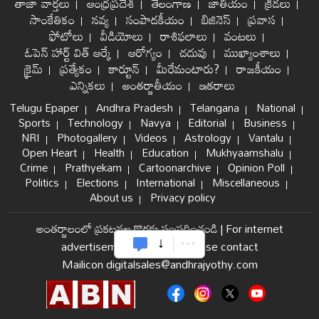
తాజా వార్తలు
ఆంధ్రప్రదేశ్
తెలంగాణ
జాతీయం
క్రీడలు
సాంకేతికం
నవ్య
సంపాదకీయం
బిజినెస్
ప్రవాస
ఫోటోలు
వీడియోలు
రాశిఫలాలు
వంటలు
ఓపెన్ హార్ట్ విత్ ఆర్కే
ఆరోగ్యం
చదువు
ముఖ్యాంశాలు
క్రైమ్
ప్రత్యేకం
కార్టూన్
మీరేమంటారు?
రాజకీయం
ఎన్నికలు
అంతర్జాతీయం
ఇతరాలు
Telugu Epaper
Andhra Pradesh
Telangana
National
Sports
Technology
Navya
Editorial
Business
NRI
Photogallery
Videos
Astrology
Vantalu
Open Heart
Health
Education
Mukhyaamshalu
Crime
Prathyekam
Cartoonarchive
Opinion Poll
Politics
Elections
International
Miscellaneous
About us
Privacy policy
అంతర్జాలంలో ప్రకటనల కొరకు సంప్రదించండి
|
For internet
advertisement and sales please contact
Mailicon digitalsales@andhrajyothy.com