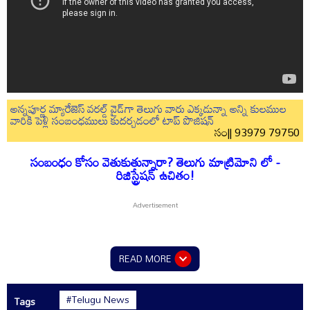
అన్నపూర్ణ మ్యారేజెస్ వరల్డ్ వైడ్‌గా తెలుగు వారు ఎక్కడున్నా అన్ని కులముల
వారికి పెళ్లి సంబంధములు కుదర్చడంలో టాప్ పొజిషన్
సం|| 93979 79750
సంబంధం కోసం వెతుకుతున్నారా? తెలుగు మాట్రిమోని లో -
రిజిస్ట్రేషన్ ఉచితం!
READ MORE
#Telugu News
Tags