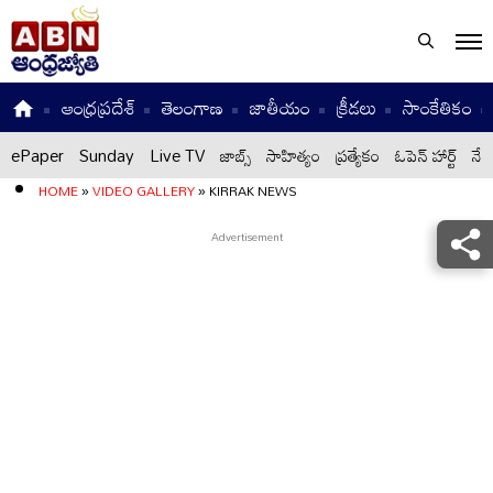
ఆంధ్రప్రదేశ్
తెలంగాణ
జాతీయం
క్రీడలు
సాంకేతికం
ePaper
Sunday
Live TV
జాబ్స్
సాహిత్యం
ప్రత్యేకం
ఓపెన్ హార్ట్
నేటి
HOME
»
VIDEO GALLERY
»
KIRRAK NEWS