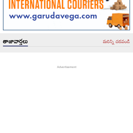
తాజావార్తలు
మరిన్ని చదవండి