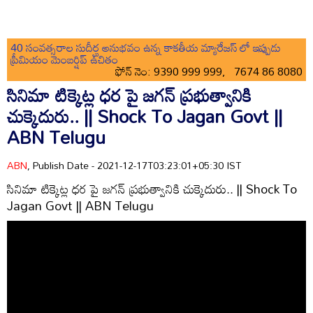
40 సంవత్సరాల సుదీర్ఘ అనుభవం ఉన్న కాకతీయ మ్యారేజస్ లో ఇప్పుడు
ప్రీమియం మెంబర్షిప్ ఉచితం
ఫోన్ నెం: 9390 999 999, 7674 86 8080
సినిమా టిక్కెట్ల ధర పై జగన్ ప్రభుత్వానికి
చుక్కెదురు.. || Shock To Jagan Govt ||
ABN Telugu
ABN
, Publish Date - 2021-12-17T03:23:01+05:30 IST
సినిమా టిక్కెట్ల ధర పై జగన్ ప్రభుత్వానికి చుక్కెదురు.. || Shock To
Jagan Govt || ABN Telugu