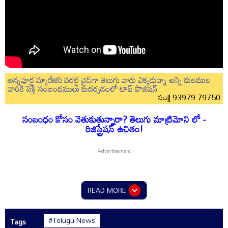
అన్నపూర్ణ మ్యారేజెస్ వరల్డ్ వైడ్‌గా తెలుగు వారు ఎక్కడున్నా అన్ని కులముల
వారికి పెళ్లి సంబంధములు కుదర్చడంలో టాప్ పొజిషన్
సం|| 93979 79750
సంబంధం కోసం వెతుకుతున్నారా? తెలుగు మాట్రిమోని లో -
రిజిస్ట్రేషన్ ఉచితం!
READ MORE
#Telugu News
Tags