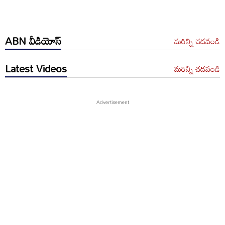
ABN వీడియోస్
మరిన్ని చదవండి
Latest Videos
మరిన్ని చదవండి