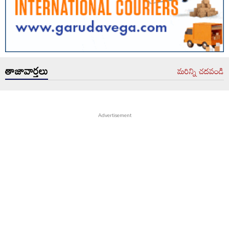
తాజావార్తలు
మరిన్ని చదవండి