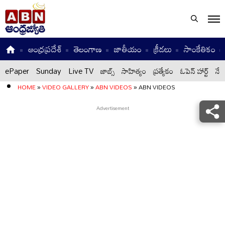
ఆంధ్రప్రదేశ్
తెలంగాణ
జాతీయం
క్రీడలు
సాంకేతికం
ePaper
Sunday
Live TV
జాబ్స్
సాహిత్యం
ప్రత్యేకం
ఓపెన్ హార్ట్
నేటి
HOME
»
VIDEO GALLERY
»
ABN VIDEOS
»
ABN VIDEOS