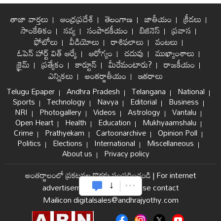
తాజా వార్తలు
ఆంధ్రప్రదేశ్
తెలంగాణ
జాతీయం
క్రీడలు
సాంకేతికం
నవ్య
సంపాదకీయం
బిజినెస్
ప్రవాస
ఫోటోలు
వీడియోలు
రాశిఫలాలు
వంటలు
ఓపెన్ హార్ట్ విత్ ఆర్కే
ఆరోగ్యం
చదువు
ముఖ్యాంశాలు
క్రైమ్
ప్రత్యేకం
కార్టూన్
మీరేమంటారు?
రాజకీయం
ఎన్నికలు
అంతర్జాతీయం
ఇతరాలు
Telugu Epaper
Andhra Pradesh
Telangana
National
Sports
Technology
Navya
Editorial
Business
NRI
Photogallery
Videos
Astrology
Vantalu
Open Heart
Health
Education
Mukhyaamshalu
Crime
Prathyekam
Cartoonarchive
Opinion Poll
Politics
Elections
International
Miscellaneous
About us
Privacy policy
అంతర్జాలంలో ప్రకటనల కొరకు సంప్రదించండి
|
For internet
advertisement and sales please contact
Mailicon digitalsales@andhrajyothy.com