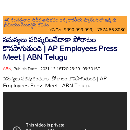
40 సంవత్సరాల సుదీర్ఘ అనుభవం ఉన్న కాకతీయ మ్యారేజస్ లో ఇప్పుడు
ప్రీమియం మెంబర్షిప్ ఉచితం
ఫోన్ నెం: 9390 999 999, 7674 86 8080
సమస్యలు పరిష్కరించేదాకా పోరాటం
కొనసాగుతుంది | AP Employees Press
Meet | ABN Telugu
ABN
, Publish Date - 2021-12-16T20:25:29+05:30 IST
సమస్యలు పరిష్కరించేదాకా పోరాటం కొనసాగుతుంది | AP
Employees Press Meet | ABN Telugu