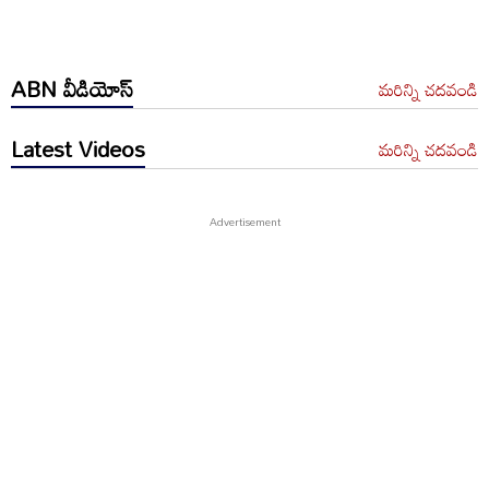
ABN వీడియోస్
మరిన్ని చదవండి
Latest Videos
మరిన్ని చదవండి