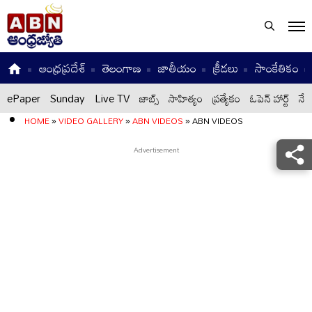
ఆంధ్రప్రదేశ్
తెలంగాణ
జాతీయం
క్రీడలు
సాంకేతికం
ePaper
Sunday
Live TV
జాబ్స్
సాహిత్యం
ప్రత్యేకం
ఓపెన్ హార్ట్
నేటి
HOME
»
VIDEO GALLERY
»
ABN VIDEOS
»
ABN VIDEOS