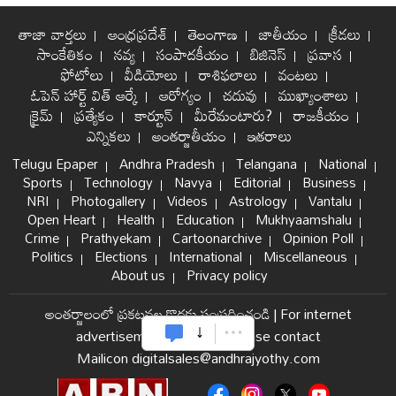
తాజా వార్తలు
ఆంధ్రప్రదేశ్
తెలంగాణ
జాతీయం
క్రీడలు
సాంకేతికం
నవ్య
సంపాదకీయం
బిజినెస్
ప్రవాస
ఫోటోలు
వీడియోలు
రాశిఫలాలు
వంటలు
ఓపెన్ హార్ట్ విత్ ఆర్కే
ఆరోగ్యం
చదువు
ముఖ్యాంశాలు
క్రైమ్
ప్రత్యేకం
కార్టూన్
మీరేమంటారు?
రాజకీయం
ఎన్నికలు
అంతర్జాతీయం
ఇతరాలు
Telugu Epaper
Andhra Pradesh
Telangana
National
Sports
Technology
Navya
Editorial
Business
NRI
Photogallery
Videos
Astrology
Vantalu
Open Heart
Health
Education
Mukhyaamshalu
Crime
Prathyekam
Cartoonarchive
Opinion Poll
Politics
Elections
International
Miscellaneous
About us
Privacy policy
అంతర్జాలంలో ప్రకటనల కొరకు సంప్రదించండి
|
For internet
advertisement and sales please contact
Mailicon digitalsales@andhrajyothy.com