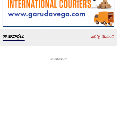
తాజావార్తలు
మరిన్ని చదవండి