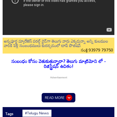
అన్నపూర్ణ మ్యారేజెస్ వరల్డ్ వైడ్‌గా తెలుగు వారు ఎక్కడున్నా అన్ని కులముల
వారికి పెళ్లి సంబంధములు కుదర్చడంలో టాప్ పొజిషన్
సం|| 93979 79750
సంబంధం కోసం వెతుకుతున్నారా? తెలుగు మాట్రిమోని లో -
రిజిస్ట్రేషన్ ఉచితం!
READ MORE
#Telugu News
Tags