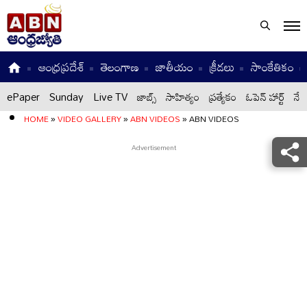
ఆంధ్రప్రదేశ్
తెలంగాణ
జాతీయం
క్రీడలు
సాంకేతికం
ePaper
Sunday
Live TV
జాబ్స్
సాహిత్యం
ప్రత్యేకం
ఓపెన్ హార్ట్
నేటి
HOME
»
VIDEO GALLERY
»
ABN VIDEOS
»
ABN VIDEOS