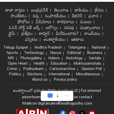
తాజా వార్తలు
ఆంధ్రప్రదేశ్
తెలంగాణ
జాతీయం
క్రీడలు
సాంకేతికం
నవ్య
సంపాదకీయం
బిజినెస్
ప్రవాస
ఫోటోలు
వీడియోలు
రాశిఫలాలు
వంటలు
ఓపెన్ హార్ట్ విత్ ఆర్కే
ఆరోగ్యం
చదువు
ముఖ్యాంశాలు
క్రైమ్
ప్రత్యేకం
కార్టూన్
మీరేమంటారు?
రాజకీయం
ఎన్నికలు
అంతర్జాతీయం
ఇతరాలు
Telugu Epaper
Andhra Pradesh
Telangana
National
Sports
Technology
Navya
Editorial
Business
NRI
Photogallery
Videos
Astrology
Vantalu
Open Heart
Health
Education
Mukhyaamshalu
Crime
Prathyekam
Cartoonarchive
Opinion Poll
Politics
Elections
International
Miscellaneous
About us
Privacy policy
అంతర్జాలంలో ప్రకటనల కొరకు సంప్రదించండి
|
For internet
advertisement and sales please contact
Mailicon digitalsales@andhrajyothy.com