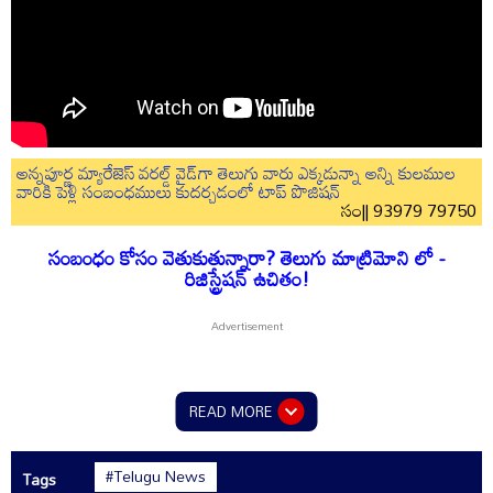
అన్నపూర్ణ మ్యారేజెస్ వరల్డ్ వైడ్‌గా తెలుగు వారు ఎక్కడున్నా అన్ని కులముల
వారికి పెళ్లి సంబంధములు కుదర్చడంలో టాప్ పొజిషన్
సం|| 93979 79750
సంబంధం కోసం వెతుకుతున్నారా? తెలుగు మాట్రిమోని లో -
రిజిస్ట్రేషన్ ఉచితం!
READ MORE
#Telugu News
Tags