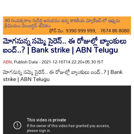
40 సంవత్సరాల సుదీర్ఘ అనుభవం ఉన్న కాకతీయ మ్యారేజస్ లో ఇప్పుడు
ప్రీమియం మెంబర్షిప్ ఉచితం
ఫోన్ నెం: 9390 999 999, 7674 86 8080
మోగనున్న సమ్మె సైరెన్.. ఈ రోజుల్లో బ్యాంకులు
బంద్..? | Bank strike | ABN Telugu
ABN
, Publish Date - 2021-12-16T14:22:20+05:30 IST
మోగనున్న సమ్మె సైరెన్.. ఈ రోజుల్లో బ్యాంకులు బంద్..? | Bank
strike | ABN Telugu