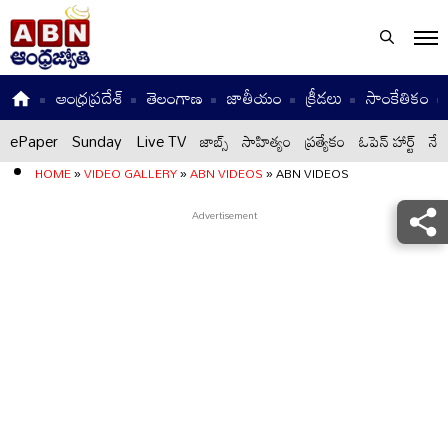
ఆంధ్రప్రదేశ్
తెలంగాణ
జాతీయం
క్రీడలు
సాంకేతికం
ePaper
Sunday
Live TV
జాబ్స్
సాహిత్యం
ప్రత్యేకం
ఓపెన్ హార్ట్
నేటి
HOME
»
VIDEO GALLERY
»
ABN VIDEOS
»
ABN VIDEOS