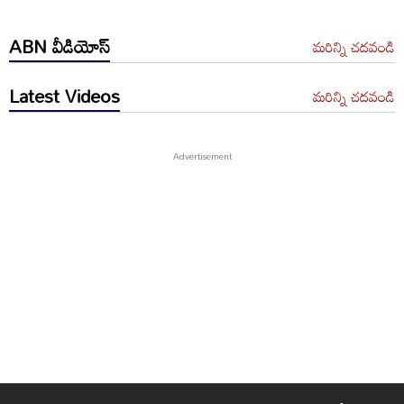
ABN వీడియోస్
మరిన్ని చదవండి
Latest Videos
మరిన్ని చదవండి