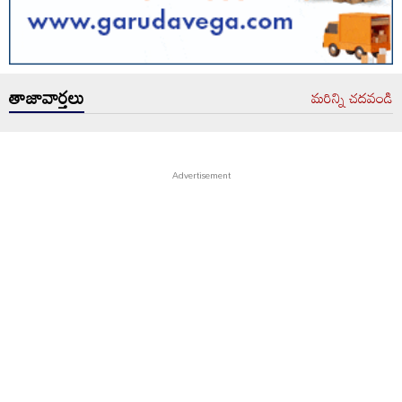
తాజావార్తలు
మరిన్ని చదవండి