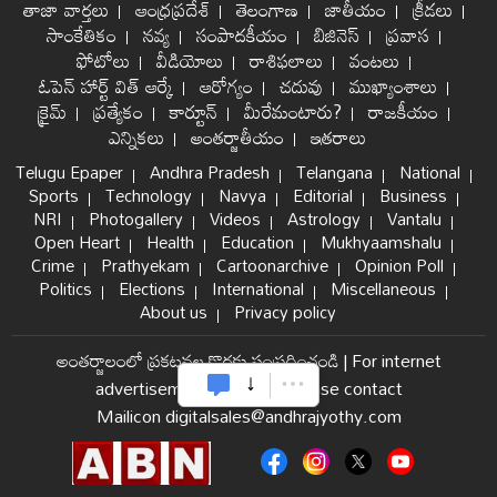
తాజా వార్తలు
ఆంధ్రప్రదేశ్
తెలంగాణ
జాతీయం
క్రీడలు
సాంకేతికం
నవ్య
సంపాదకీయం
బిజినెస్
ప్రవాస
ఫోటోలు
వీడియోలు
రాశిఫలాలు
వంటలు
ఓపెన్ హార్ట్ విత్ ఆర్కే
ఆరోగ్యం
చదువు
ముఖ్యాంశాలు
క్రైమ్
ప్రత్యేకం
కార్టూన్
మీరేమంటారు?
రాజకీయం
ఎన్నికలు
అంతర్జాతీయం
ఇతరాలు
Telugu Epaper
Andhra Pradesh
Telangana
National
Sports
Technology
Navya
Editorial
Business
NRI
Photogallery
Videos
Astrology
Vantalu
Open Heart
Health
Education
Mukhyaamshalu
Crime
Prathyekam
Cartoonarchive
Opinion Poll
Politics
Elections
International
Miscellaneous
About us
Privacy policy
అంతర్జాలంలో ప్రకటనల కొరకు సంప్రదించండి
|
For internet
advertisement and sales please contact
Mailicon digitalsales@andhrajyothy.com