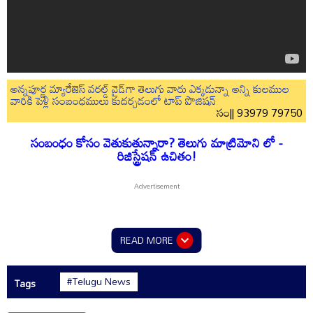
అన్నపూర్ణ మ్యారేజెస్ వరల్డ్ వైడ్‌గా తెలుగు వారు ఎక్కడున్నా అన్ని కులముల
వారికి పెళ్లి సంబంధములు కుదర్చడంలో టాప్ పొజిషన్
సం|| 93979 79750
సంబంధం కోసం వెతుకుతున్నారా? తెలుగు మాట్రిమోని లో -
రిజిస్ట్రేషన్ ఉచితం!
READ MORE
#Telugu News
Tags