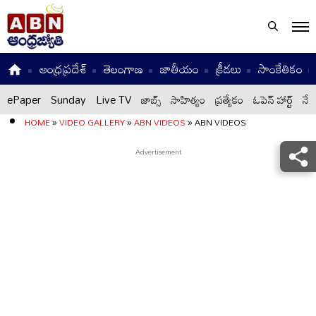
ఆంధ్రప్రదేశ్
తెలంగాణ
జాతీయం
క్రీడలు
సాంకేతికం
ePaper
Sunday
Live TV
జాబ్స్
సాహిత్యం
ప్రత్యేకం
ఓపెన్ హార్ట్
నేటి
HOME
»
VIDEO GALLERY
»
ABN VIDEOS
»
ABN VIDEOS