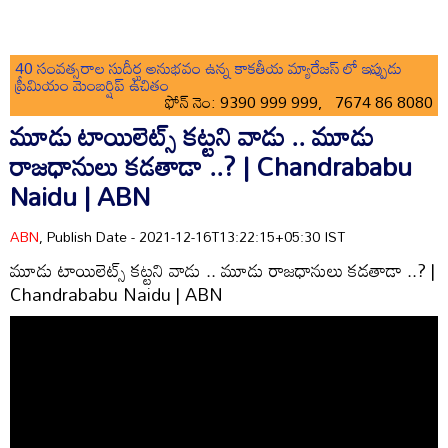
40 సంవత్సరాల సుదీర్ఘ అనుభవం ఉన్న కాకతీయ మ్యారేజస్ లో ఇప్పుడు
ప్రీమియం మెంబర్షిప్ ఉచితం
ఫోన్ నెం: 9390 999 999, 7674 86 8080
మూడు టాయిలెట్స్ కట్టని వాడు .. మూడు
రాజధానులు కడతాడా ..? | Chandrababu
Naidu | ABN
ABN
, Publish Date - 2021-12-16T13:22:15+05:30 IST
మూడు టాయిలెట్స్ కట్టని వాడు .. మూడు రాజధానులు కడతాడా ..? |
Chandrababu Naidu | ABN