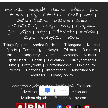
తాజా వార్తలు
ఆంధ్రప్రదేశ్
తెలంగాణ
జాతీయం
క్రీడలు
సాంకేతికం
నవ్య
సంపాదకీయం
బిజినెస్
ప్రవాస
ఫోటోలు
వీడియోలు
రాశిఫలాలు
వంటలు
ఓపెన్ హార్ట్ విత్ ఆర్కే
ఆరోగ్యం
చదువు
ముఖ్యాంశాలు
క్రైమ్
ప్రత్యేకం
కార్టూన్
మీరేమంటారు?
రాజకీయం
ఎన్నికలు
అంతర్జాతీయం
ఇతరాలు
Telugu Epaper
Andhra Pradesh
Telangana
National
Sports
Technology
Navya
Editorial
Business
NRI
Photogallery
Videos
Astrology
Vantalu
Open Heart
Health
Education
Mukhyaamshalu
Crime
Prathyekam
Cartoonarchive
Opinion Poll
Politics
Elections
International
Miscellaneous
About us
Privacy policy
అంతర్జాలంలో ప్రకటనల కొరకు సంప్రదించండి
|
For internet
advertisement and sales please contact
Mailicon digitalsales@andhrajyothy.com