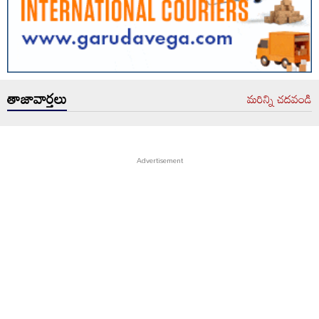
తాజావార్తలు
మరిన్ని చదవండి