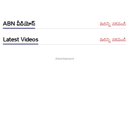
ABN వీడియోస్
మరిన్ని చదవండి
Latest Videos
మరిన్ని చదవండి