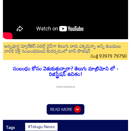
అన్నపూర్ణ మ్యారేజెస్ వరల్డ్ వైడ్‌గా తెలుగు వారు ఎక్కడున్నా అన్ని కులముల
వారికి పెళ్లి సంబంధములు కుదర్చడంలో టాప్ పొజిషన్
సం|| 93979 79750
సంబంధం కోసం వెతుకుతున్నారా? తెలుగు మాట్రిమోని లో -
రిజిస్ట్రేషన్ ఉచితం!
READ MORE
#Telugu News
Tags