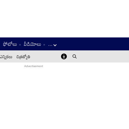
ఫోటోలు
వీడియోలు
...
ఎన్నికలు
చిత్రజ్యోతి