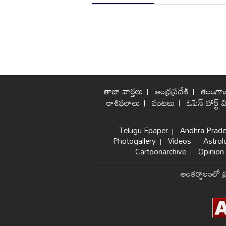
తాజా వార్తలు
ఆంధ్రప్రదేశ్
తెలంగా
రాశిఫలాలు
వంటలు
ఓపెన్ హార్ట్ వ
Telugu Epaper
Andhra Prad
Photogallery
Videos
Astrol
Cartoonarchive
Opinion 
అంతర్జాలంలో ప