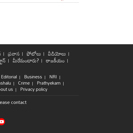
్
ప్రవాస
ఫోటోలు
వీడియోలు
టూన్
మీరేమంటారు?
రాజకీయం
Editorial
Business
NRI
shalu
Crime
Prathyekam
out us
Privacy policy
lease contact