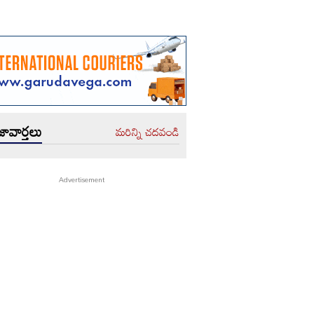
ావార్తలు
మరిన్ని చదవండి