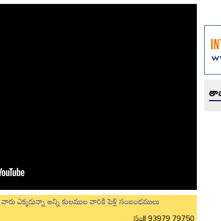
తాజ
లుగు వారు ఎక్కడున్నా అన్ని కులముల వారికి పెళ్లి సంబంధములు
సం|| 93979 79750