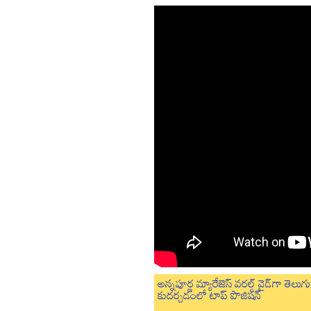
అన్నపూర్ణ మ్యారేజెస్ వరల్డ్ వైడ్‌గా తె
కుదర్చడంలో టాప్ పొజిషన్