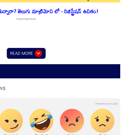
నారా? తెలుగు మాట్రిమోని లో - రిజిస్ట్రేషన్ ఉచితం!
READ MORE