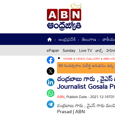
ఆంధ్రప్రదేశ్
తెలంగాణ
జాతీయ
ePaper
Sunday
Live TV
జాబ్స్
సాహిత
HOME
»
VIDEO GALLERY
»
ABN VI
40 సంవత్సరాల సుదీర్ఘ అనుభవం ఉన్న క
చంద్రబాబు గారు , వైఎస్ గ
Journalist Gosala P
ABN
, Publish Date - 2021-12-16T0
చంద్రబాబు గారు , వైఎస్ గారు మంచి 
Prasad | ABN