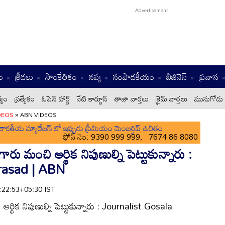
ం
క్రీడలు
సాంకేతికం
నవ్య
సంపాదకీయం
బిజినెస్
ప్రవాస
్యం
ప్రత్యేకం
ఓపెన్ హార్ట్
నేటి కార్టూన్
తాజా వార్తలు
క్రైమ్ వార్తలు
మునుగోడు 
DEOS
»
ABN VIDEOS
ాకతీయ మ్యారేజస్ లో ఇప్పుడు ప్రీమియం మెంబర్షిప్ ఉచితం
ఫోన్ నెం: 9390 999 999, 7674 86 8080
ారు మంచి ఆర్థిక నిపుణుల్ని పెట్టుకున్నారు :
rasad | ABN
1:22:53+05:30 IST
ఆర్థిక నిపుణుల్ని పెట్టుకున్నారు : Journalist Gosala