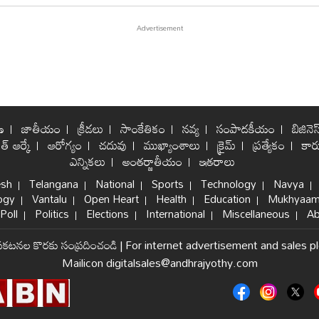
ణ
జాతీయం
క్రీడలు
సాంకేతికం
నవ్య
సంపాదకీయం
బిజినెస
ిత్ ఆర్కే
ఆరోగ్యం
చదువు
ముఖ్యాంశాలు
క్రైమ్
ప్రత్యేకం
కార్
ఎన్నికలు
అంతర్జాతీయం
ఇతరాలు
esh
Telangana
National
Sports
Technology
Navya
ogy
Vantalu
Open Heart
Health
Education
Mukhyaam
Poll
Politics
Elections
International
Miscellaneous
Ab
్రకటనల కొరకు సంప్రదించండి
|
For internet advertisement and sales p
Mailicon digitalsales@andhrajyothy.com