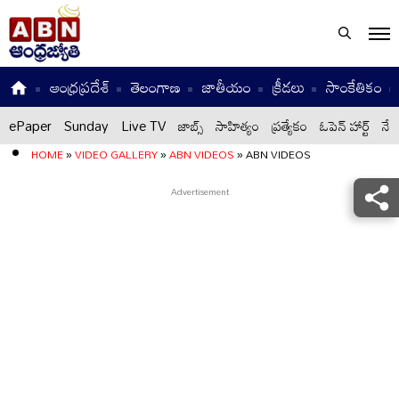
ఆంధ్రప్రదేశ్
తెలంగాణ
జాతీయం
క్రీడలు
సాంకేతికం
ePaper
Sunday
Live TV
జాబ్స్
సాహిత్యం
ప్రత్యేకం
ఓపెన్ హార్ట్
నేటి
HOME
»
VIDEO GALLERY
»
ABN VIDEOS
»
ABN VIDEOS