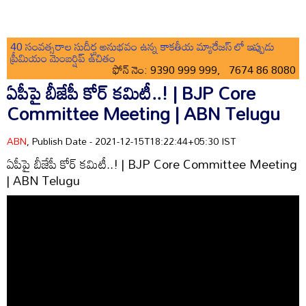
40 సంవత్సరాల సుదీర్ఘ అనుభవం ఉన్న కాకతీయ మ్యారేజస్ లో ఇప్పుడు
ప్రీమియం మెంబర్షిప్ ఉచితం
ఫోన్ నెం: 9390 999 999, 7674 86 8080
ఏపీపై బీజేపీ కోర్ కమిటీ..! | BJP Core
Committee Meeting | ABN Telugu
ABN
, Publish Date - 2021-12-15T18:22:44+05:30 IST
ఏపీపై బీజేపీ కోర్ కమిటీ..! | BJP Core Committee Meeting
| ABN Telugu