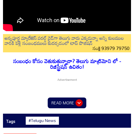
అన్నపూర్ణ మ్యారేజెస్ వరల్డ్ వైడ్‌గా తెలుగు వారు ఎక్కడున్నా అన్ని కులముల
వారికి పెళ్లి సంబంధములు కుదర్చడంలో టాప్ పొజిషన్
సం|| 93979 79750
సంబంధం కోసం వెతుకుతున్నారా? తెలుగు మాట్రిమోని లో -
రిజిస్ట్రేషన్ ఉచితం!
READ MORE
#Telugu News
Tags