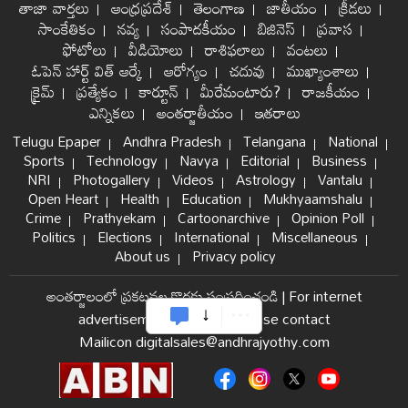
తాజా వార్తలు
ఆంధ్రప్రదేశ్
తెలంగాణ
జాతీయం
క్రీడలు
సాంకేతికం
నవ్య
సంపాదకీయం
బిజినెస్
ప్రవాస
ఫోటోలు
వీడియోలు
రాశిఫలాలు
వంటలు
ఓపెన్ హార్ట్ విత్ ఆర్కే
ఆరోగ్యం
చదువు
ముఖ్యాంశాలు
క్రైమ్
ప్రత్యేకం
కార్టూన్
మీరేమంటారు?
రాజకీయం
ఎన్నికలు
అంతర్జాతీయం
ఇతరాలు
Telugu Epaper
Andhra Pradesh
Telangana
National
Sports
Technology
Navya
Editorial
Business
NRI
Photogallery
Videos
Astrology
Vantalu
Open Heart
Health
Education
Mukhyaamshalu
Crime
Prathyekam
Cartoonarchive
Opinion Poll
Politics
Elections
International
Miscellaneous
About us
Privacy policy
అంతర్జాలంలో ప్రకటనల కొరకు సంప్రదించండి
|
For internet
advertisement and sales please contact
Mailicon digitalsales@andhrajyothy.com