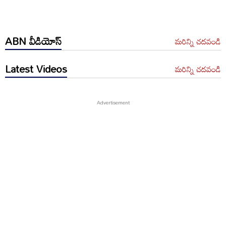
ABN వీడియోస్
మరిన్ని చదవండి
Latest Videos
మరిన్ని చదవండి