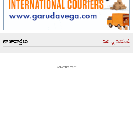
తాజావార్తలు
మరిన్ని చదవండి