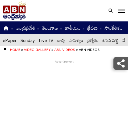
ఆంధ్రప్రదేశ్
తెలంగాణ
జాతీయం
క్రీడలు
సాంకేతికం
ePaper
Sunday
Live TV
జాబ్స్
సాహిత్యం
ప్రత్యేకం
ఓపెన్ హార్ట్
నేటి
HOME
»
VIDEO GALLERY
»
ABN VIDEOS
»
ABN VIDEOS