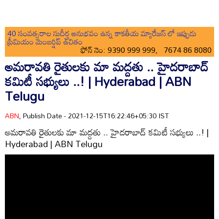
40 సంవత్సరాల సుదీర్ఘ అనుభవం ఉన్న కాకతీయ మ్యారేజస్ లో ఇప్పుడు
ప్రీమియం మెంబర్షిప్ ఉచితం
ఫోన్ నెం: 9390 999 999, 7674 86 8080
అమరావతి రైతులకు మా మద్దతు .. హైదరాబాద్
కమిటీ సభ్యులు ..! | Hyderabad | ABN
Telugu
ABN
, Publish Date - 2021-12-15T16:22:46+05:30 IST
అమరావతి రైతులకు మా మద్దతు .. హైదరాబాద్ కమిటీ సభ్యులు ..! |
Hyderabad | ABN Telugu