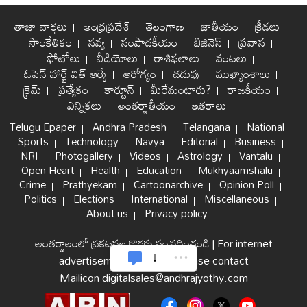
తాజా వార్తలు
ఆంధ్రప్రదేశ్
తెలంగాణ
జాతీయం
క్రీడలు
సాంకేతికం
నవ్య
సంపాదకీయం
బిజినెస్
ప్రవాస
ఫోటోలు
వీడియోలు
రాశిఫలాలు
వంటలు
ఓపెన్ హార్ట్ విత్ ఆర్కే
ఆరోగ్యం
చదువు
ముఖ్యాంశాలు
క్రైమ్
ప్రత్యేకం
కార్టూన్
మీరేమంటారు?
రాజకీయం
ఎన్నికలు
అంతర్జాతీయం
ఇతరాలు
Telugu Epaper
Andhra Pradesh
Telangana
National
Sports
Technology
Navya
Editorial
Business
NRI
Photogallery
Videos
Astrology
Vantalu
Open Heart
Health
Education
Mukhyaamshalu
Crime
Prathyekam
Cartoonarchive
Opinion Poll
Politics
Elections
International
Miscellaneous
About us
Privacy policy
అంతర్జాలంలో ప్రకటనల కొరకు సంప్రదించండి
|
For internet
advertisement and sales please contact
Mailicon digitalsales@andhrajyothy.com