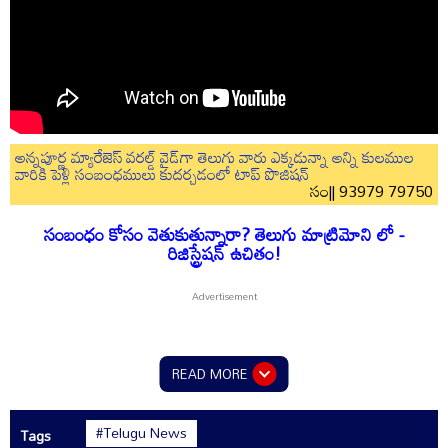
అన్నపూర్ణ మ్యారేజెస్ వరల్డ్ వైడ్‌గా తెలుగు వారు ఎక్కడున్నా అన్ని కులముల
వారికి పెళ్లి సంబంధములు కుదర్చడంలో టాప్ పొజిషన్
సం|| 93979 79750
సంబంధం కోసం వెతుకుతున్నారా? తెలుగు మాట్రిమోని లో -
రిజిస్ట్రేషన్ ఉచితం!
READ MORE
#Telugu News
Tags