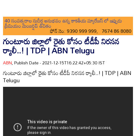
40 సంవత్సరాల సుదీర్ఘ అనుభవం ఉన్న కాకతీయ మ్యారేజస్ లో ఇప్పుడు
ప్రీమియం మెంబర్షిప్ ఉచితం
ఫోన్ నెం: 9390 999 999, 7674 86 8080
గుంటూరు జిల్లాలో రైతు కోసం టీడీపీ నిరసన
ర్యాలీ..! | TDP | ABN Telugu
ABN
, Publish Date - 2021-12-15T16:22:42+05:30 IST
గుంటూరు జిల్లాలో రైతు కోసం టీడీపీ నిరసన ర్యాలీ..! | TDP | ABN
Telugu