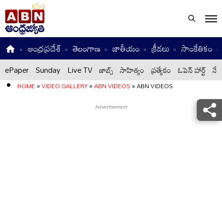
ఆంధ్రప్రదేశ్
తెలంగాణ
జాతీయం
క్రీడలు
సాంకేతికం
ePaper
Sunday
Live TV
జాబ్స్
సాహిత్యం
ప్రత్యేకం
ఓపెన్ హార్ట్
నేటి
HOME
»
VIDEO GALLERY
»
ABN VIDEOS
»
ABN VIDEOS