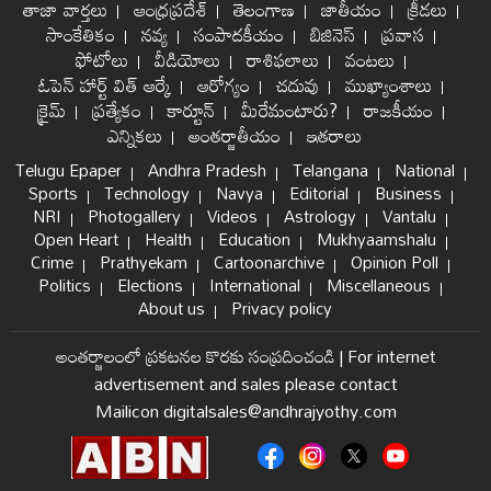
తాజా వార్తలు
ఆంధ్రప్రదేశ్
తెలంగాణ
జాతీయం
క్రీడలు
సాంకేతికం
నవ్య
సంపాదకీయం
బిజినెస్
ప్రవాస
ఫోటోలు
వీడియోలు
రాశిఫలాలు
వంటలు
ఓపెన్ హార్ట్ విత్ ఆర్కే
ఆరోగ్యం
చదువు
ముఖ్యాంశాలు
క్రైమ్
ప్రత్యేకం
కార్టూన్
మీరేమంటారు?
రాజకీయం
ఎన్నికలు
అంతర్జాతీయం
ఇతరాలు
Telugu Epaper
Andhra Pradesh
Telangana
National
Sports
Technology
Navya
Editorial
Business
NRI
Photogallery
Videos
Astrology
Vantalu
Open Heart
Health
Education
Mukhyaamshalu
Crime
Prathyekam
Cartoonarchive
Opinion Poll
Politics
Elections
International
Miscellaneous
About us
Privacy policy
అంతర్జాలంలో ప్రకటనల కొరకు సంప్రదించండి
|
For internet
advertisement and sales please contact
Mailicon digitalsales@andhrajyothy.com