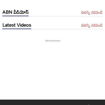
ABN వీడియోస్
మరిన్ని చదవండి
Latest Videos
మరిన్ని చదవండి