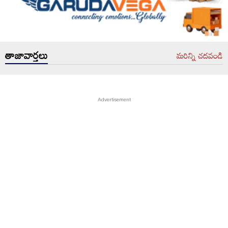
తాజావార్తలు
మరిన్ని చదవండి