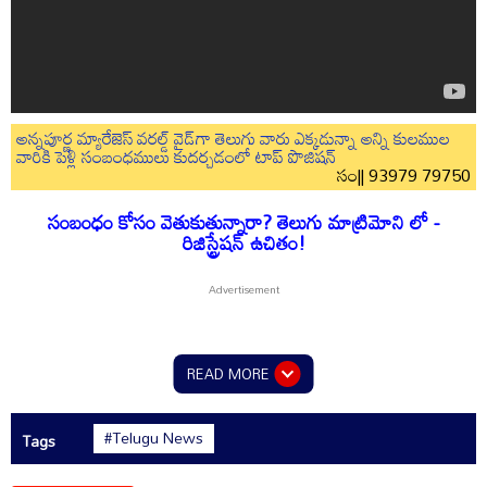
అన్నపూర్ణ మ్యారేజెస్ వరల్డ్ వైడ్‌గా తెలుగు వారు ఎక్కడున్నా అన్ని కులముల
వారికి పెళ్లి సంబంధములు కుదర్చడంలో టాప్ పొజిషన్
సం|| 93979 79750
సంబంధం కోసం వెతుకుతున్నారా? తెలుగు మాట్రిమోని లో -
రిజిస్ట్రేషన్ ఉచితం!
READ MORE
#Telugu News
Tags