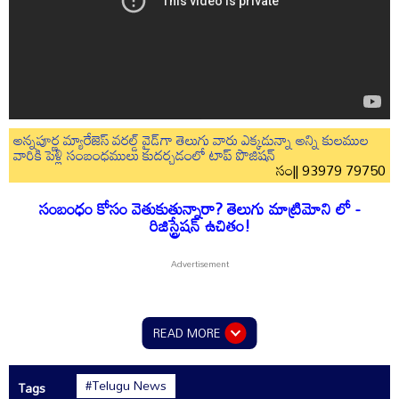
అన్నపూర్ణ మ్యారేజెస్ వరల్డ్ వైడ్‌గా తెలుగు వారు ఎక్కడున్నా అన్ని కులముల
వారికి పెళ్లి సంబంధములు కుదర్చడంలో టాప్ పొజిషన్
సం|| 93979 79750
సంబంధం కోసం వెతుకుతున్నారా? తెలుగు మాట్రిమోని లో -
రిజిస్ట్రేషన్ ఉచితం!
READ MORE
#Telugu News
Tags