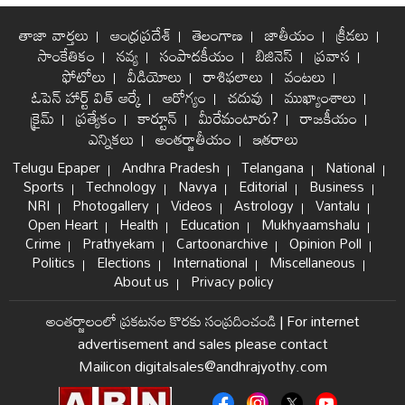
తాజా వార్తలు
ఆంధ్రప్రదేశ్
తెలంగాణ
జాతీయం
క్రీడలు
సాంకేతికం
నవ్య
సంపాదకీయం
బిజినెస్
ప్రవాస
ఫోటోలు
వీడియోలు
రాశిఫలాలు
వంటలు
ఓపెన్ హార్ట్ విత్ ఆర్కే
ఆరోగ్యం
చదువు
ముఖ్యాంశాలు
క్రైమ్
ప్రత్యేకం
కార్టూన్
మీరేమంటారు?
రాజకీయం
ఎన్నికలు
అంతర్జాతీయం
ఇతరాలు
Telugu Epaper
Andhra Pradesh
Telangana
National
Sports
Technology
Navya
Editorial
Business
NRI
Photogallery
Videos
Astrology
Vantalu
Open Heart
Health
Education
Mukhyaamshalu
Crime
Prathyekam
Cartoonarchive
Opinion Poll
Politics
Elections
International
Miscellaneous
About us
Privacy policy
అంతర్జాలంలో ప్రకటనల కొరకు సంప్రదించండి
|
For internet
advertisement and sales please contact
Mailicon digitalsales@andhrajyothy.com