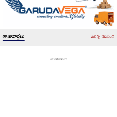
తాజావార్తలు
మరిన్ని చదవండి