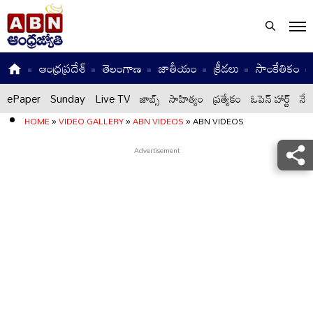
ఆంధ్రప్రదేశ్
తెలంగాణ
జాతీయం
క్రీడలు
సాంకేతికం
ePaper
Sunday
Live TV
జాబ్స్
సాహిత్యం
ప్రత్యేకం
ఓపెన్ హార్ట్
నేటి
HOME
»
VIDEO GALLERY
»
ABN VIDEOS
»
ABN VIDEOS