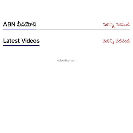
ABN వీడియోస్
మరిన్ని చదవండి
Latest Videos
మరిన్ని చదవండి