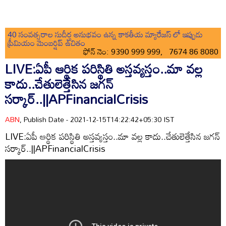
40 సంవత్సరాల సుదీర్ఘ అనుభవం ఉన్న కాకతీయ మ్యారేజస్ లో ఇప్పుడు
ప్రీమియం మెంబర్షిప్ ఉచితం
ఫోన్ నెం: 9390 999 999, 7674 86 8080
LIVE:ఏపీ ఆర్థిక పరిస్థితి అస్తవ్యస్తం..మా వల్ల
కాదు..చేతులెత్తేసిన జగన్
సర్కార్..||APFinancialCrisis
ABN
, Publish Date - 2021-12-15T14:22:42+05:30 IST
LIVE:ఏపీ ఆర్థిక పరిస్థితి అస్తవ్యస్తం..మా వల్ల కాదు..చేతులెత్తేసిన జగన్
సర్కార్..||APFinancialCrisis