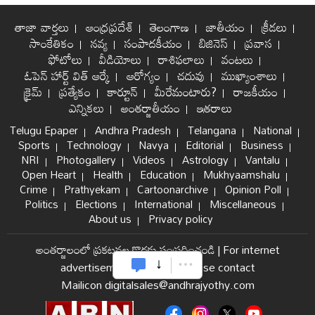
తాజా వార్తలు
ఆంధ్రప్రదేశ్
తెలంగాణ
జాతీయం
క్రీడలు
సాంకేతికం
నవ్య
సంపాదకీయం
బిజినెస్
ప్రవాస
ఫోటోలు
వీడియోలు
రాశిఫలాలు
వంటలు
ఓపెన్ హార్ట్ విత్ ఆర్కే
ఆరోగ్యం
చదువు
ముఖ్యాంశాలు
క్రైమ్
ప్రత్యేకం
కార్టూన్
మీరేమంటారు?
రాజకీయం
ఎన్నికలు
అంతర్జాతీయం
ఇతరాలు
Telugu Epaper
Andhra Pradesh
Telangana
National
Sports
Technology
Navya
Editorial
Business
NRI
Photogallery
Videos
Astrology
Vantalu
Open Heart
Health
Education
Mukhyaamshalu
Crime
Prathyekam
Cartoonarchive
Opinion Poll
Politics
Elections
International
Miscellaneous
About us
Privacy policy
అంతర్జాలంలో ప్రకటనల కొరకు సంప్రదించండి
|
For internet
advertisement and sales please contact
Mailicon digitalsales@andhrajyothy.com