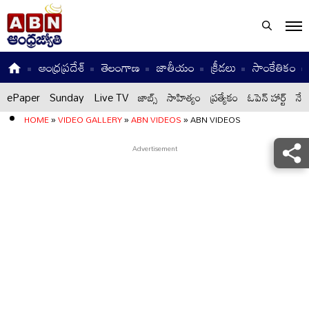
ఆంధ్రప్రదేశ్
తెలంగాణ
జాతీయం
క్రీడలు
సాంకేతికం
ePaper
Sunday
Live TV
జాబ్స్
సాహిత్యం
ప్రత్యేకం
ఓపెన్ హార్ట్
నేటి
HOME
»
VIDEO GALLERY
»
ABN VIDEOS
»
ABN VIDEOS