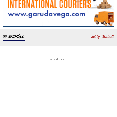
తాజావార్తలు
మరిన్ని చదవండి