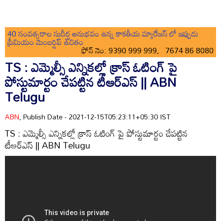
40 సంవత్సరాల సుదీర్ఘ అనుభవం ఉన్న కాకతీయ మ్యారేజస్ లో ఇప్పుడు
ప్రీమియం మెంబర్షిప్ ఉచితం
ఫోన్ నెం: 9390 999 999, 7674 86 8080
TS : ఎమ్మెల్సీ ఎన్నికల్లో క్రాస్ ఓటింగ్ పై
పోస్టుమార్టం చేపట్టిన టీఆర్ఎస్ || ABN
Telugu
ABN
, Publish Date - 2021-12-15T05:23:11+05:30 IST
TS : ఎమ్మెల్సీ ఎన్నికల్లో క్రాస్ ఓటింగ్ పై పోస్టుమార్టం చేపట్టిన
టీఆర్ఎస్ || ABN Telugu