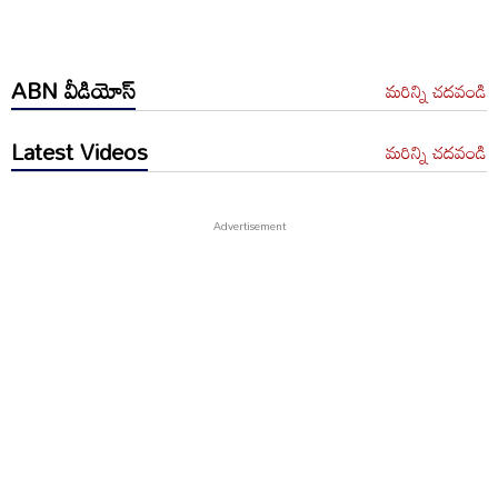
ABN వీడియోస్
మరిన్ని చదవండి
Latest Videos
మరిన్ని చదవండి