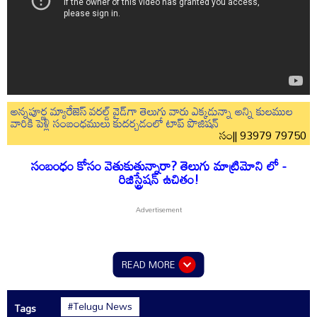
అన్నపూర్ణ మ్యారేజెస్ వరల్డ్ వైడ్‌గా తెలుగు వారు ఎక్కడున్నా అన్ని కులముల
వారికి పెళ్లి సంబంధములు కుదర్చడంలో టాప్ పొజిషన్
సం|| 93979 79750
సంబంధం కోసం వెతుకుతున్నారా? తెలుగు మాట్రిమోని లో -
రిజిస్ట్రేషన్ ఉచితం!
READ MORE
#Telugu News
Tags