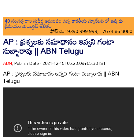
40 సంవత్సరాల సుదీర్ఘ అనుభవం ఉన్న కాకతీయ మ్యారేజస్ లో ఇప్పుడు
ప్రీమియం మెంబర్షిప్ ఉచితం
ఫోన్ నెం: 9390 999 999, 7674 86 8080
AP : ప్రశ్నలకు సమాధానం ఇవ్వని గంటా
సుబ్బారావు || ABN Telugu
ABN
, Publish Date - 2021-12-15T05:23:09+05:30 IST
AP : ప్రశ్నలకు సమాధానం ఇవ్వని గంటా సుబ్బారావు || ABN
Telugu