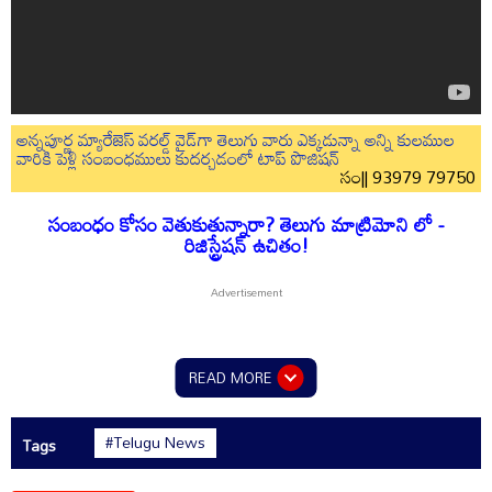
అన్నపూర్ణ మ్యారేజెస్ వరల్డ్ వైడ్‌గా తెలుగు వారు ఎక్కడున్నా అన్ని కులముల
వారికి పెళ్లి సంబంధములు కుదర్చడంలో టాప్ పొజిషన్
సం|| 93979 79750
సంబంధం కోసం వెతుకుతున్నారా? తెలుగు మాట్రిమోని లో -
రిజిస్ట్రేషన్ ఉచితం!
READ MORE
#Telugu News
Tags