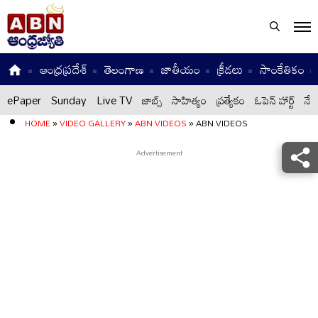
ఆంధ్రప్రదేశ్
తెలంగాణ
జాతీయం
క్రీడలు
సాంకేతికం
ePaper
Sunday
Live TV
జాబ్స్
సాహిత్యం
ప్రత్యేకం
ఓపెన్ హార్ట్
నేటి
HOME
»
VIDEO GALLERY
»
ABN VIDEOS
»
ABN VIDEOS