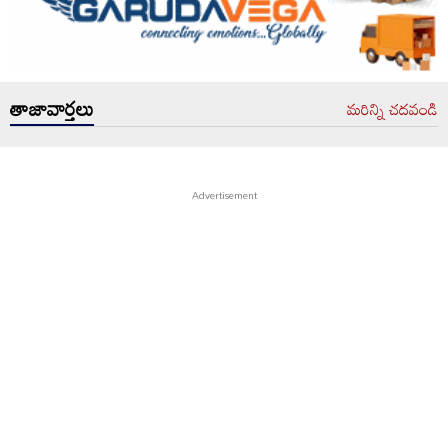
తాజావార్తలు
మరిన్ని చదవండి