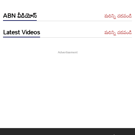
ABN వీడియోస్
మరిన్ని చదవండి
Latest Videos
మరిన్ని చదవండి