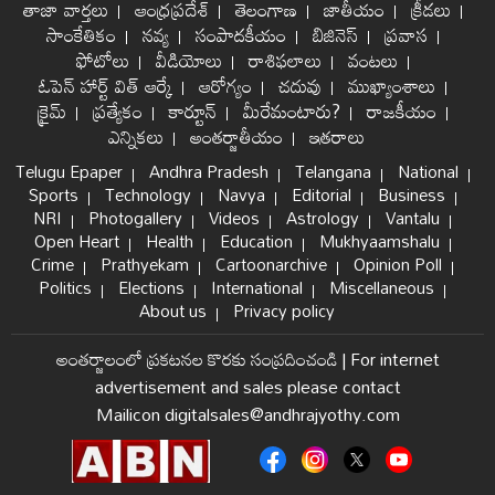
తాజా వార్తలు
ఆంధ్రప్రదేశ్
తెలంగాణ
జాతీయం
క్రీడలు
సాంకేతికం
నవ్య
సంపాదకీయం
బిజినెస్
ప్రవాస
ఫోటోలు
వీడియోలు
రాశిఫలాలు
వంటలు
ఓపెన్ హార్ట్ విత్ ఆర్కే
ఆరోగ్యం
చదువు
ముఖ్యాంశాలు
క్రైమ్
ప్రత్యేకం
కార్టూన్
మీరేమంటారు?
రాజకీయం
ఎన్నికలు
అంతర్జాతీయం
ఇతరాలు
Telugu Epaper
Andhra Pradesh
Telangana
National
Sports
Technology
Navya
Editorial
Business
NRI
Photogallery
Videos
Astrology
Vantalu
Open Heart
Health
Education
Mukhyaamshalu
Crime
Prathyekam
Cartoonarchive
Opinion Poll
Politics
Elections
International
Miscellaneous
About us
Privacy policy
అంతర్జాలంలో ప్రకటనల కొరకు సంప్రదించండి
|
For internet
advertisement and sales please contact
Mailicon digitalsales@andhrajyothy.com