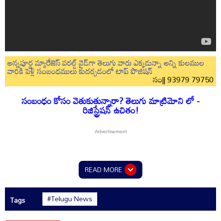
అన్నపూర్ణ మ్యారేజెస్ వరల్డ్ వైడ్‌గా తెలుగు వారు ఎక్కడున్నా అన్ని కులముల
వారికి పెళ్లి సంబంధములు కుదర్చడంలో టాప్ పొజిషన్
సం|| 93979 79750
సంబంధం కోసం వెతుకుతున్నారా? తెలుగు మాట్రిమోని లో -
రిజిస్ట్రేషన్ ఉచితం!
READ MORE
#Telugu News
Tags