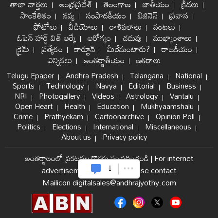
తాజా వార్తలు
ఆంధ్రప్రదేశ్
తెలంగాణ
జాతీయం
క్రీడలు
సాంకేతికం
నవ్య
సంపాదకీయం
బిజినెస్
ప్రవాస
ఫోటోలు
వీడియోలు
రాశిఫలాలు
వంటలు
ఓపెన్ హార్ట్ విత్ ఆర్కే
ఆరోగ్యం
చదువు
ముఖ్యాంశాలు
క్రైమ్
ప్రత్యేకం
కార్టూన్
మీరేమంటారు?
రాజకీయం
ఎన్నికలు
అంతర్జాతీయం
ఇతరాలు
Telugu Epaper
Andhra Pradesh
Telangana
National
Sports
Technology
Navya
Editorial
Business
NRI
Photogallery
Videos
Astrology
Vantalu
Open Heart
Health
Education
Mukhyaamshalu
Crime
Prathyekam
Cartoonarchive
Opinion Poll
Politics
Elections
International
Miscellaneous
About us
Privacy policy
అంతర్జాలంలో ప్రకటనల కొరకు సంప్రదించండి
|
For internet
advertisement and sales please contact
Mailicon digitalsales@andhrajyothy.com