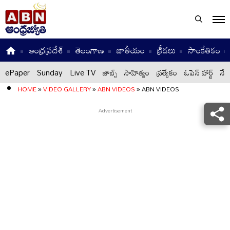
ఆంధ్రప్రదేశ్
తెలంగాణ
జాతీయం
క్రీడలు
సాంకేతికం
ePaper
Sunday
Live TV
జాబ్స్
సాహిత్యం
ప్రత్యేకం
ఓపెన్ హార్ట్
నేటి
HOME
»
VIDEO GALLERY
»
ABN VIDEOS
»
ABN VIDEOS