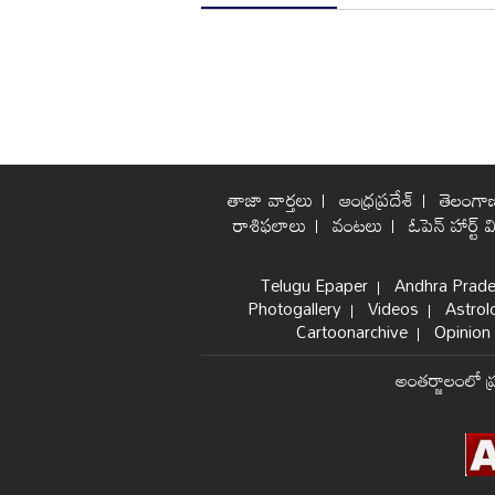
తాజా వార్తలు
ఆంధ్రప్రదేశ్
తెలంగా
రాశిఫలాలు
వంటలు
ఓపెన్ హార్ట్ వ
Telugu Epaper
Andhra Prad
Photogallery
Videos
Astrol
Cartoonarchive
Opinion 
అంతర్జాలంలో ప