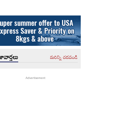
ావార్తలు
మరిన్ని చదవండి