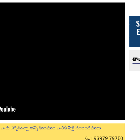
తాజ
లుగు వారు ఎక్కడున్నా అన్ని కులముల వారికి పెళ్లి సంబంధములు
సం|| 93979 79750