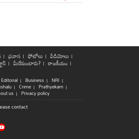
్
ప్రవాస
ఫోటోలు
వీడియోలు
టూన్
మీరేమంటారు?
రాజకీయం
Editorial
Business
NRI
shalu
Crime
Prathyekam
out us
Privacy policy
lease contact