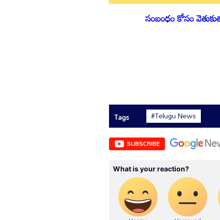
సంబంధం కోసం వెతుకుతున్
#Telugu News
Tags
SUBSCRIBE