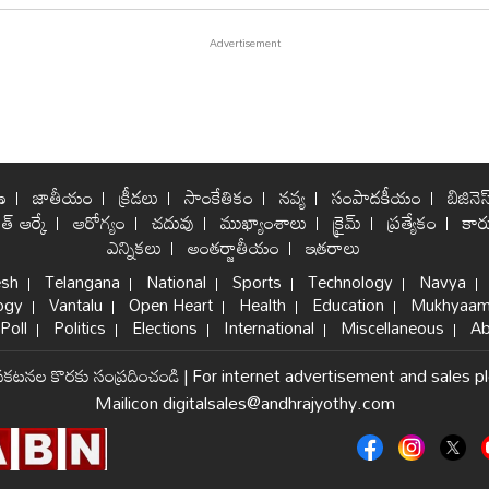
ణ
జాతీయం
క్రీడలు
సాంకేతికం
నవ్య
సంపాదకీయం
బిజినెస
ిత్ ఆర్కే
ఆరోగ్యం
చదువు
ముఖ్యాంశాలు
క్రైమ్
ప్రత్యేకం
కార్
ఎన్నికలు
అంతర్జాతీయం
ఇతరాలు
esh
Telangana
National
Sports
Technology
Navya
ogy
Vantalu
Open Heart
Health
Education
Mukhyaam
Poll
Politics
Elections
International
Miscellaneous
Ab
్రకటనల కొరకు సంప్రదించండి
|
For internet advertisement and sales p
Mailicon digitalsales@andhrajyothy.com