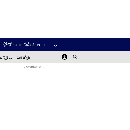
ఫోటోలు
వీడియోలు
...
ఎన్నికలు
చిత్రజ్యోతి