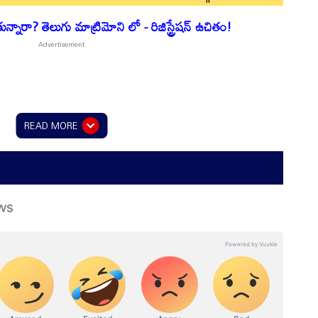
నారా? తెలుగు మాట్రిమోని లో - రిజిస్ట్రేషన్ ఉచితం!
READ MORE