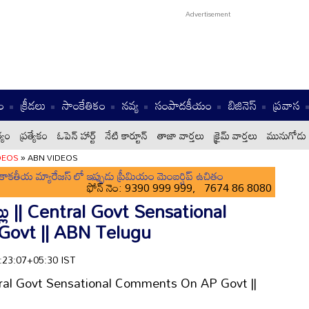
ం
క్రీడలు
సాంకేతికం
నవ్య
సంపాదకీయం
బిజినెస్
ప్రవాస
్యం
ప్రత్యేకం
ఓపెన్ హార్ట్
నేటి కార్టూన్
తాజా వార్తలు
క్రైమ్ వార్తలు
మునుగోడు 
DEOS
»
ABN VIDEOS
ాకతీయ మ్యారేజస్ లో ఇప్పుడు ప్రీమియం మెంబర్షిప్ ఉచితం
ఫోన్ నెం: 9390 999 999, 7674 86 8080
వాట్లు || Central Govt Sensational
ovt || ABN Telugu
2:23:07+05:30 IST
|| Central Govt Sensational Comments On AP Govt ||