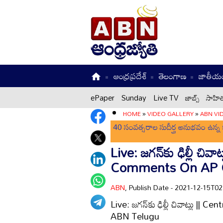
ఆంధ్రప్రదేశ్
తెలంగాణ
జాతీయ
ePaper
Sunday
Live TV
జాబ్స్
సాహిత
HOME
»
VIDEO GALLERY
»
ABN VI
40 సంవత్సరాల సుదీర్ఘ అనుభవం ఉన్న క
Live: జగన్‌కు ఢిల్లీ చి
Comments On AP G
ABN
, Publish Date - 2021-12-15T0
Live: జగన్‌కు ఢిల్లీ చివాట్లు 
ABN Telugu