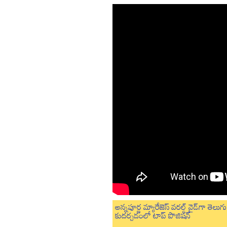
అన్నపూర్ణ మ్యారేజెస్ వరల్డ్ వైడ్‌గా తె
కుదర్చడంలో టాప్ పొజిషన్