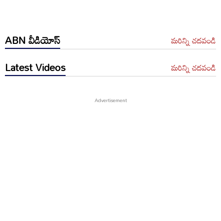
ABN వీడియోస్
మరిన్ని చదవండి
Latest Videos
మరిన్ని చదవండి