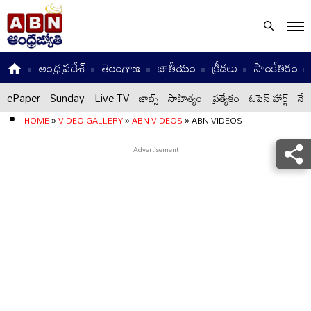
ఆంధ్రప్రదేశ్
తెలంగాణ
జాతీయం
క్రీడలు
సాంకేతికం
ePaper
Sunday
Live TV
జాబ్స్
సాహిత్యం
ప్రత్యేకం
ఓపెన్ హార్ట్
నేటి
HOME
»
VIDEO GALLERY
»
ABN VIDEOS
»
ABN VIDEOS