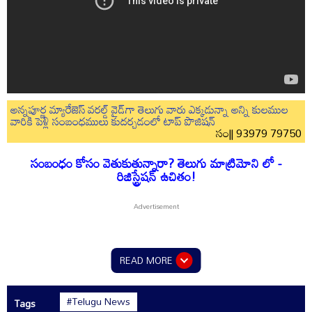
అన్నపూర్ణ మ్యారేజెస్ వరల్డ్ వైడ్‌గా తెలుగు వారు ఎక్కడున్నా అన్ని కులముల
వారికి పెళ్లి సంబంధములు కుదర్చడంలో టాప్ పొజిషన్
సం|| 93979 79750
సంబంధం కోసం వెతుకుతున్నారా? తెలుగు మాట్రిమోని లో -
రిజిస్ట్రేషన్ ఉచితం!
READ MORE
#Telugu News
Tags