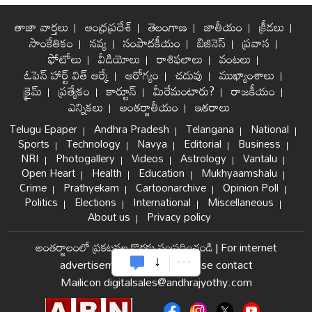
తాజా వార్తలు
ఆంధ్రప్రదేశ్
తెలంగాణ
జాతీయం
క్రీడలు
సాంకేతికం
నవ్య
సంపాదకీయం
బిజినెస్
ప్రవాస
ఫోటోలు
వీడియోలు
రాశిఫలాలు
వంటలు
ఓపెన్ హార్ట్ విత్ ఆర్కే
ఆరోగ్యం
చదువు
ముఖ్యాంశాలు
క్రైమ్
ప్రత్యేకం
కార్టూన్
మీరేమంటారు?
రాజకీయం
ఎన్నికలు
అంతర్జాతీయం
ఇతరాలు
Telugu Epaper
Andhra Pradesh
Telangana
National
Sports
Technology
Navya
Editorial
Business
NRI
Photogallery
Videos
Astrology
Vantalu
Open Heart
Health
Education
Mukhyaamshalu
Crime
Prathyekam
Cartoonarchive
Opinion Poll
Politics
Elections
International
Miscellaneous
About us
Privacy policy
అంతర్జాలంలో ప్రకటనల కొరకు సంప్రదించండి
|
For internet
advertisement and sales please contact
Mailicon digitalsales@andhrajyothy.com