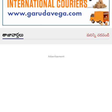
తాజావార్తలు
మరిన్ని చదవండి