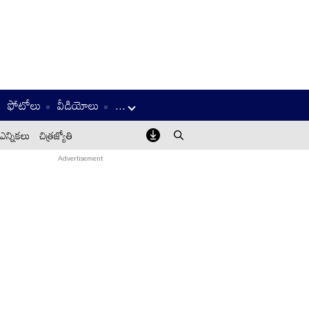
ఫోటోలు
వీడియోలు
...
ఎన్నికలు
చిత్రజ్యోతి