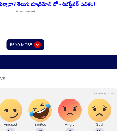
నారా? తెలుగు మాట్రిమోని లో - రిజిస్ట్రేషన్ ఉచితం!
READ MORE