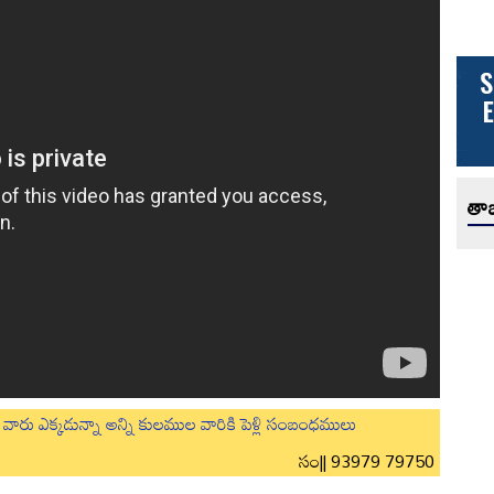
తాజ
లుగు వారు ఎక్కడున్నా అన్ని కులముల వారికి పెళ్లి సంబంధములు
సం|| 93979 79750