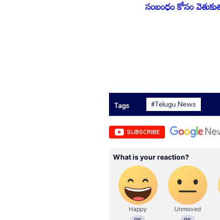
సంబంధం కోసం వెతుకుతున్
#Telugu News
Tags
SUBSCRIBE