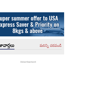
ావార్తలు
మరిన్ని చదవండి