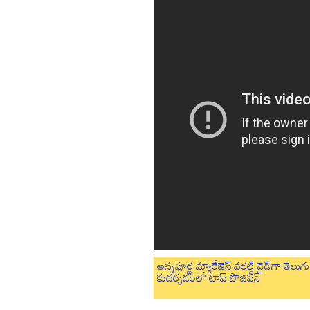
అన్నపూర్ణ మ్యారేజెస్ వరల్డ్ వైడ్‌గా తె
కుదర్చడంలో టాప్ పొజిషన్