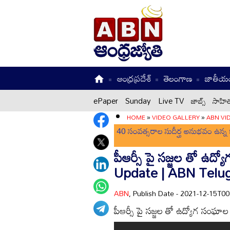
ఆంధ్రప్రదేశ్
తెలంగాణ
జాతీయ
ePaper
Sunday
Live TV
జాబ్స్
సాహిత
HOME
»
VIDEO GALLERY
»
ABN VI
40 సంవత్సరాల సుదీర్ఘ అనుభవం ఉన్న క
పీఆర్సీ పై సజ్జల తో 
Update | ABN Telu
ABN
, Publish Date - 2021-12-15T0
పీఆర్సీ పై సజ్జల తో ఉద్యోగ స