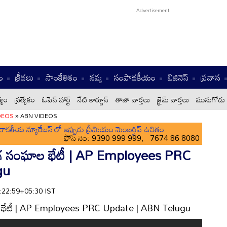
ం
క్రీడలు
సాంకేతికం
నవ్య
సంపాదకీయం
బిజినెస్
ప్రవాస
్యం
ప్రత్యేకం
ఓపెన్ హార్ట్
నేటి కార్టూన్
తాజా వార్తలు
క్రైమ్ వార్తలు
మునుగోడు 
DEOS
»
ABN VIDEOS
ాకతీయ మ్యారేజస్ లో ఇప్పుడు ప్రీమియం మెంబర్షిప్ ఉచితం
ఫోన్ నెం: 9390 999 999, 7674 86 8080
ఉద్యోగ సంఘాల భేటీ | AP Employees PRC
gu
0:22:59+05:30 IST
ంఘాల భేటీ | AP Employees PRC Update | ABN Telugu