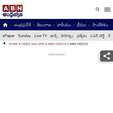
ఆంధ్రప్రదేశ్
తెలంగాణ
జాతీయం
క్రీడలు
సాంకేతికం
ePaper
Sunday
Live TV
జాబ్స్
సాహిత్యం
ప్రత్యేకం
ఓపెన్ హార్ట్
నేటి
HOME
»
VIDEO GALLERY
»
ABN VIDEOS
»
ABN VIDEOS