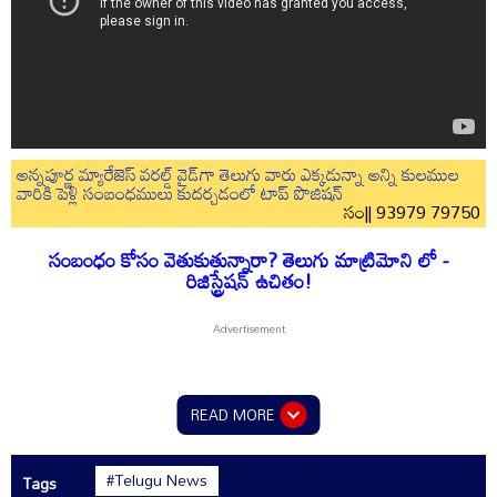
అన్నపూర్ణ మ్యారేజెస్ వరల్డ్ వైడ్‌గా తెలుగు వారు ఎక్కడున్నా అన్ని కులముల
వారికి పెళ్లి సంబంధములు కుదర్చడంలో టాప్ పొజిషన్
సం|| 93979 79750
సంబంధం కోసం వెతుకుతున్నారా? తెలుగు మాట్రిమోని లో -
రిజిస్ట్రేషన్ ఉచితం!
READ MORE
#Telugu News
Tags