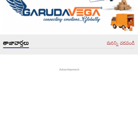
తాజావార్తలు
మరిన్ని చదవండి