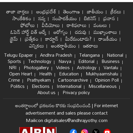
తాజా వార్తలు
ఆంధ్రప్రదేశ్
తెలంగాణ
జాతీయం
క్రీడలు
సాంకేతికం
నవ్య
సంపాదకీయం
బిజినెస్
ప్రవాస
ఫోటోలు
వీడియోలు
రాశిఫలాలు
వంటలు
ఓపెన్ హార్ట్ విత్ ఆర్కే
ఆరోగ్యం
చదువు
ముఖ్యాంశాలు
క్రైమ్
ప్రత్యేకం
కార్టూన్
మీరేమంటారు?
రాజకీయం
ఎన్నికలు
అంతర్జాతీయం
ఇతరాలు
Telugu Epaper
Andhra Pradesh
Telangana
National
Sports
Technology
Navya
Editorial
Business
NRI
Photogallery
Videos
Astrology
Vantalu
Open Heart
Health
Education
Mukhyaamshalu
Crime
Prathyekam
Cartoonarchive
Opinion Poll
Politics
Elections
International
Miscellaneous
About us
Privacy policy
అంతర్జాలంలో ప్రకటనల కొరకు సంప్రదించండి
|
For internet
advertisement and sales please contact
Mailicon digitalsales@andhrajyothy.com