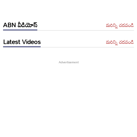
ABN వీడియోస్
మరిన్ని చదవండి
Latest Videos
మరిన్ని చదవండి