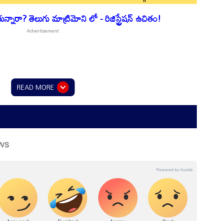
నారా? తెలుగు మాట్రిమోని లో - రిజిస్ట్రేషన్ ఉచితం!
READ MORE