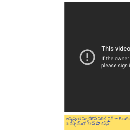
అన్నపూర్ణ మ్యారేజెస్ వరల్డ్ వైడ్‌గా తె
కుదర్చడంలో టాప్ పొజిషన్