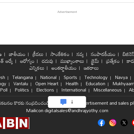
ణ
జాతీయం
క్రీడలు
సాంకేతికం
నవ్య
సంపాదకీయం
బిజినెస
ిత్ ఆర్కే
ఆరోగ్యం
చదువు
ముఖ్యాంశాలు
క్రైమ్
ప్రత్యేకం
కార్
ఎన్నికలు
అంతర్జాతీయం
ఇతరాలు
esh
Telangana
National
Sports
Technology
Navya
ogy
Vantalu
Open Heart
Health
Education
Mukhyaam
Poll
Politics
Elections
International
Miscellaneous
Ab
్రకటనల కొరకు సంప్రదించండి
|
For internet advertisement and sales p
Mailicon digitalsales@andhrajyothy.com