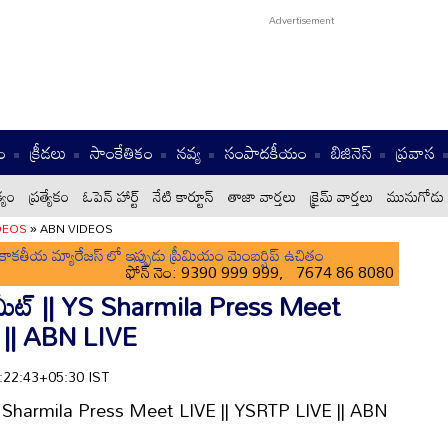
ం
క్రీడలు
సాంకేతికం
నవ్య
సంపాదకీయం
బిజినెస్
ప్రవాస
్యం
ప్రత్యేకం
ఓపెన్ హార్ట్
నేటి కార్టూన్
తాజా వార్తలు
క్రైమ్ వార్తలు
మునుగోడు 
DEOS
»
ABN VIDEOS
ాకతీయ మ్యారేజస్ లో ఇప్పుడు ప్రీమియం మెంబర్షిప్ ఉచితం
ఫోన్ నెం: 9390 999 999, 7674 86 8080
ెస్ మీట్ || YS Sharmila Press Meet
 || ABN LIVE
0:22:43+05:30 IST
 || YS Sharmila Press Meet LIVE || YSRTP LIVE || ABN