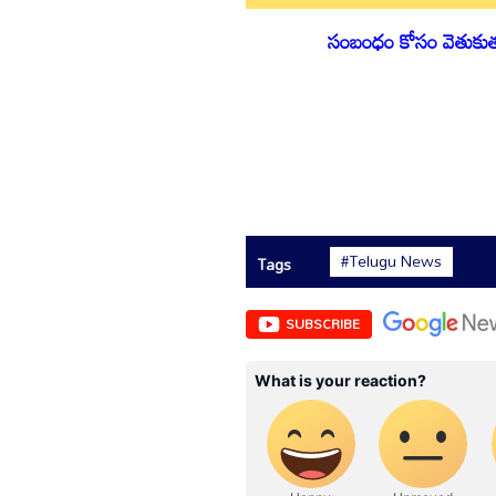
సంబంధం కోసం వెతుకుతున్
#Telugu News
Tags
SUBSCRIBE