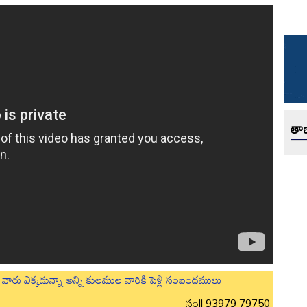
తాజ
లుగు వారు ఎక్కడున్నా అన్ని కులముల వారికి పెళ్లి సంబంధములు
సం|| 93979 79750