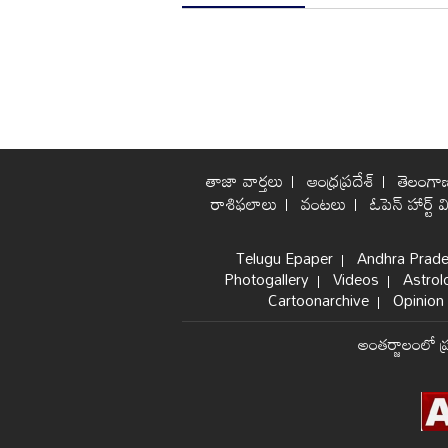
తాజా వార్తలు
ఆంధ్రప్రదేశ్
తెలంగా
రాశిఫలాలు
వంటలు
ఓపెన్ హార్ట్ వ
Telugu Epaper
Andhra Prad
Photogallery
Videos
Astrol
Cartoonarchive
Opinion 
అంతర్జాలంలో ప