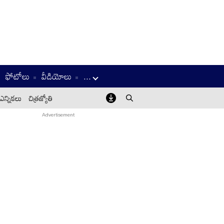
ఫోటోలు
వీడియోలు
...
ఎన్నికలు
చిత్రజ్యోతి