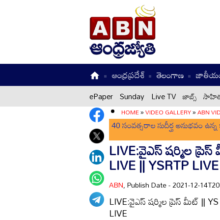
ఆంధ్రప్రదేశ్
తెలంగాణ
జాతీయ
ePaper
Sunday
Live TV
జాబ్స్
సాహిత
HOME
»
VIDEO GALLERY
»
ABN VI
40 సంవత్సరాల సుదీర్ఘ అనుభవం ఉన్న క
LIVE:వైఎస్ షర్మిల ప్ర
LIVE || YSRTP LIVE
ABN
, Publish Date - 2021-12-14T2
LIVE:వైఎస్ షర్మిల ప్రెస్ మీట్
LIVE