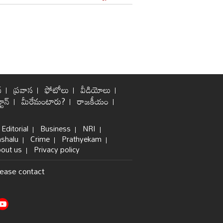
్
ప్రవాస
ఫోటోలు
వీడియోలు
టూన్
మీరేమంటారు?
రాజకీయం
Editorial
Business
NRI
shalu
Crime
Prathyekam
out us
Privacy policy
lease contact