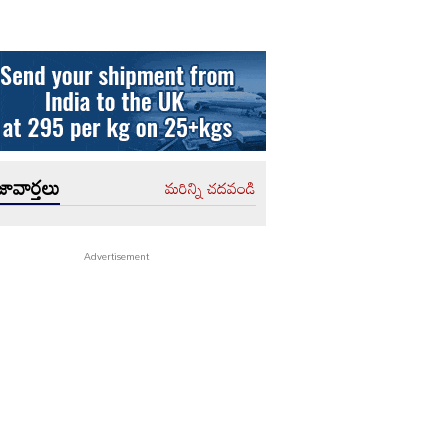
ావార్తలు
మరిన్ని చదవండి