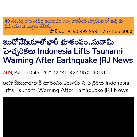
40 సంవత్సరాల సుదీర్ఘ అనుభవం ఉన్న కాకతీయ మ్యారేజస్ లో ఇప్పుడు
ప్రీమియం మెంబర్షిప్ ఉచితం
ఫోన్ నెం: 9390 999 999, 7674 86 8080
ఇండోనేషియాలోభారీ భూకంపం..సునామీ
హెచ్చరికలు Indonesia Lifts Tsunami
Warning After Earthquake |RJ News
ABN
, Publish Date - 2021-12-14T19:22:48+05:30 IST
ఇండోనేషియాలోభారీ భూకంపం..సునామీ హెచ్చరికలు Indonesia
Lifts Tsunami Warning After Earthquake |RJ News