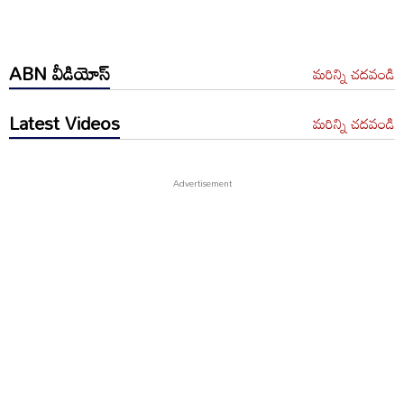
ABN వీడియోస్
మరిన్ని చదవండి
Latest Videos
మరిన్ని చదవండి