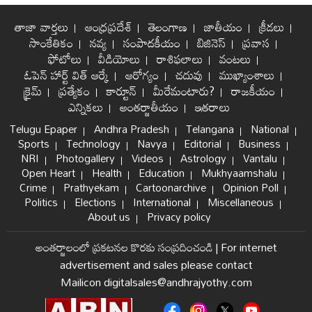
తాజా వార్తలు
ఆంధ్రప్రదేశ్
తెలంగాణ
జాతీయం
క్రీడలు
సాంకేతికం
నవ్య
సంపాదకీయం
బిజినెస్
ప్రవాస
ఫోటోలు
వీడియోలు
రాశిఫలాలు
వంటలు
ఓపెన్ హార్ట్ విత్ ఆర్కే
ఆరోగ్యం
చదువు
ముఖ్యాంశాలు
క్రైమ్
ప్రత్యేకం
కార్టూన్
మీరేమంటారు?
రాజకీయం
ఎన్నికలు
అంతర్జాతీయం
ఇతరాలు
Telugu Epaper
Andhra Pradesh
Telangana
National
Sports
Technology
Navya
Editorial
Business
NRI
Photogallery
Videos
Astrology
Vantalu
Open Heart
Health
Education
Mukhyaamshalu
Crime
Prathyekam
Cartoonarchive
Opinion Poll
Politics
Elections
International
Miscellaneous
About us
Privacy policy
అంతర్జాలంలో ప్రకటనల కొరకు సంప్రదించండి
|
For internet
advertisement and sales please contact
Mailicon digitalsales@andhrajyothy.com