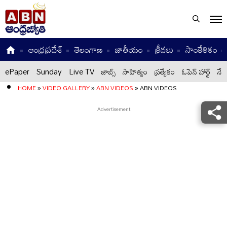
ఆంధ్రప్రదేశ్
తెలంగాణ
జాతీయం
క్రీడలు
సాంకేతికం
ePaper
Sunday
Live TV
జాబ్స్
సాహిత్యం
ప్రత్యేకం
ఓపెన్ హార్ట్
నేటి
HOME
»
VIDEO GALLERY
»
ABN VIDEOS
»
ABN VIDEOS