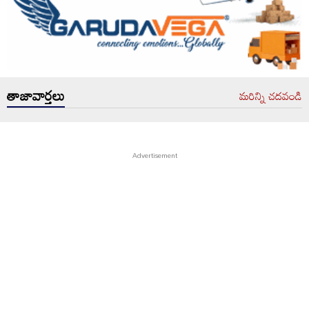
తాజావార్తలు
మరిన్ని చదవండి