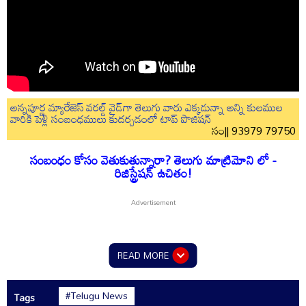
అన్నపూర్ణ మ్యారేజెస్ వరల్డ్ వైడ్‌గా తెలుగు వారు ఎక్కడున్నా అన్ని కులముల
వారికి పెళ్లి సంబంధములు కుదర్చడంలో టాప్ పొజిషన్
సం|| 93979 79750
సంబంధం కోసం వెతుకుతున్నారా? తెలుగు మాట్రిమోని లో -
రిజిస్ట్రేషన్ ఉచితం!
READ MORE
#Telugu News
Tags