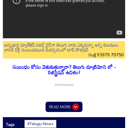
అన్నపూర్ణ మ్యారేజెస్ వరల్డ్ వైడ్‌గా తెలుగు వారు ఎక్కడున్నా అన్ని కులముల
వారికి పెళ్లి సంబంధములు కుదర్చడంలో టాప్ పొజిషన్
సం|| 93979 79750
సంబంధం కోసం వెతుకుతున్నారా? తెలుగు మాట్రిమోని లో -
రిజిస్ట్రేషన్ ఉచితం!
READ MORE
#Telugu News
Tags