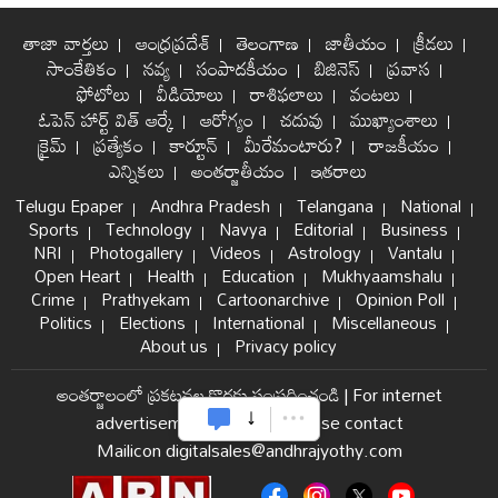
తాజా వార్తలు
ఆంధ్రప్రదేశ్
తెలంగాణ
జాతీయం
క్రీడలు
సాంకేతికం
నవ్య
సంపాదకీయం
బిజినెస్
ప్రవాస
ఫోటోలు
వీడియోలు
రాశిఫలాలు
వంటలు
ఓపెన్ హార్ట్ విత్ ఆర్కే
ఆరోగ్యం
చదువు
ముఖ్యాంశాలు
క్రైమ్
ప్రత్యేకం
కార్టూన్
మీరేమంటారు?
రాజకీయం
ఎన్నికలు
అంతర్జాతీయం
ఇతరాలు
Telugu Epaper
Andhra Pradesh
Telangana
National
Sports
Technology
Navya
Editorial
Business
NRI
Photogallery
Videos
Astrology
Vantalu
Open Heart
Health
Education
Mukhyaamshalu
Crime
Prathyekam
Cartoonarchive
Opinion Poll
Politics
Elections
International
Miscellaneous
About us
Privacy policy
అంతర్జాలంలో ప్రకటనల కొరకు సంప్రదించండి
|
For internet
advertisement and sales please contact
Mailicon digitalsales@andhrajyothy.com