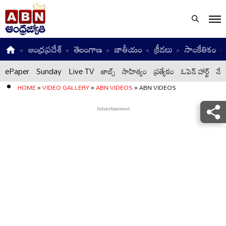
ఆంధ్రప్రదేశ్
తెలంగాణ
జాతీయం
క్రీడలు
సాంకేతికం
ePaper
Sunday
Live TV
జాబ్స్
సాహిత్యం
ప్రత్యేకం
ఓపెన్ హార్ట్
నేటి
HOME
»
VIDEO GALLERY
»
ABN VIDEOS
»
ABN VIDEOS