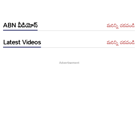
ABN వీడియోస్
మరిన్ని చదవండి
Latest Videos
మరిన్ని చదవండి