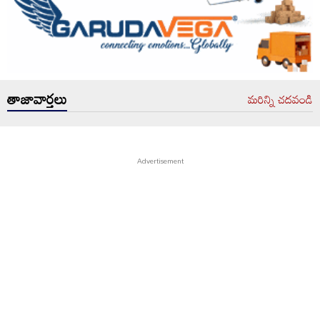
తాజావార్తలు
మరిన్ని చదవండి