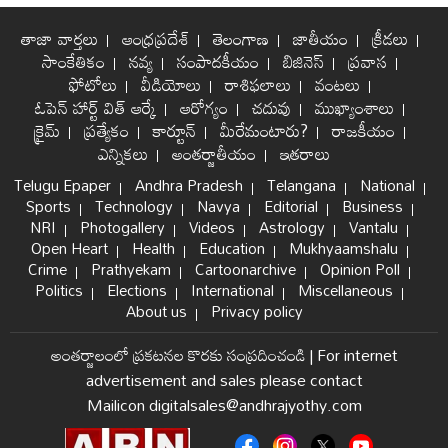
తాజా వార్తలు
ఆంధ్రప్రదేశ్
తెలంగాణ
జాతీయం
క్రీడలు
సాంకేతికం
నవ్య
సంపాదకీయం
బిజినెస్
ప్రవాస
ఫోటోలు
వీడియోలు
రాశిఫలాలు
వంటలు
ఓపెన్ హార్ట్ విత్ ఆర్కే
ఆరోగ్యం
చదువు
ముఖ్యాంశాలు
క్రైమ్
ప్రత్యేకం
కార్టూన్
మీరేమంటారు?
రాజకీయం
ఎన్నికలు
అంతర్జాతీయం
ఇతరాలు
Telugu Epaper
Andhra Pradesh
Telangana
National
Sports
Technology
Navya
Editorial
Business
NRI
Photogallery
Videos
Astrology
Vantalu
Open Heart
Health
Education
Mukhyaamshalu
Crime
Prathyekam
Cartoonarchive
Opinion Poll
Politics
Elections
International
Miscellaneous
About us
Privacy policy
అంతర్జాలంలో ప్రకటనల కొరకు సంప్రదించండి
|
For internet
advertisement and sales please contact
Mailicon digitalsales@andhrajyothy.com