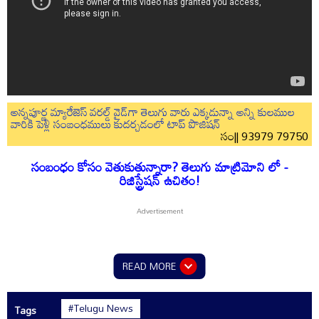
అన్నపూర్ణ మ్యారేజెస్ వరల్డ్ వైడ్‌గా తెలుగు వారు ఎక్కడున్నా అన్ని కులముల
వారికి పెళ్లి సంబంధములు కుదర్చడంలో టాప్ పొజిషన్
సం|| 93979 79750
సంబంధం కోసం వెతుకుతున్నారా? తెలుగు మాట్రిమోని లో -
రిజిస్ట్రేషన్ ఉచితం!
READ MORE
#Telugu News
Tags