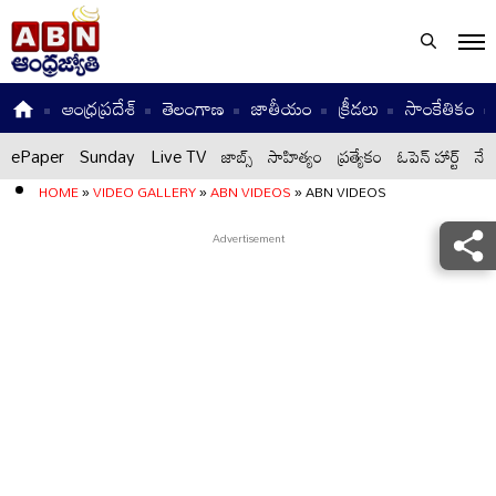
ఆంధ్రప్రదేశ్
తెలంగాణ
జాతీయం
క్రీడలు
సాంకేతికం
ePaper
Sunday
Live TV
జాబ్స్
సాహిత్యం
ప్రత్యేకం
ఓపెన్ హార్ట్
నేటి
HOME
»
VIDEO GALLERY
»
ABN VIDEOS
»
ABN VIDEOS