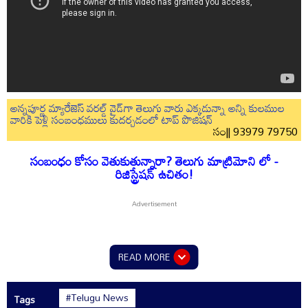
అన్నపూర్ణ మ్యారేజెస్ వరల్డ్ వైడ్‌గా తెలుగు వారు ఎక్కడున్నా అన్ని కులముల
వారికి పెళ్లి సంబంధములు కుదర్చడంలో టాప్ పొజిషన్
సం|| 93979 79750
సంబంధం కోసం వెతుకుతున్నారా? తెలుగు మాట్రిమోని లో -
రిజిస్ట్రేషన్ ఉచితం!
READ MORE
#Telugu News
Tags