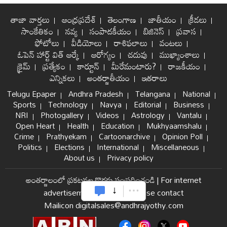
తాజా వార్తలు
ఆంధ్రప్రదేశ్
తెలంగాణ
జాతీయం
క్రీడలు
సాంకేతికం
నవ్య
సంపాదకీయం
బిజినెస్
ప్రవాస
ఫోటోలు
వీడియోలు
రాశిఫలాలు
వంటలు
ఓపెన్ హార్ట్ విత్ ఆర్కే
ఆరోగ్యం
చదువు
ముఖ్యాంశాలు
క్రైమ్
ప్రత్యేకం
కార్టూన్
మీరేమంటారు?
రాజకీయం
ఎన్నికలు
అంతర్జాతీయం
ఇతరాలు
Telugu Epaper
Andhra Pradesh
Telangana
National
Sports
Technology
Navya
Editorial
Business
NRI
Photogallery
Videos
Astrology
Vantalu
Open Heart
Health
Education
Mukhyaamshalu
Crime
Prathyekam
Cartoonarchive
Opinion Poll
Politics
Elections
International
Miscellaneous
About us
Privacy policy
అంతర్జాలంలో ప్రకటనల కొరకు సంప్రదించండి
|
For internet
advertisement and sales please contact
Mailicon digitalsales@andhrajyothy.com