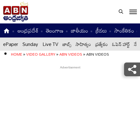
ఆంధ్రప్రదేశ్
తెలంగాణ
జాతీయం
క్రీడలు
సాంకేతికం
ePaper
Sunday
Live TV
జాబ్స్
సాహిత్యం
ప్రత్యేకం
ఓపెన్ హార్ట్
నేటి
HOME
»
VIDEO GALLERY
»
ABN VIDEOS
»
ABN VIDEOS