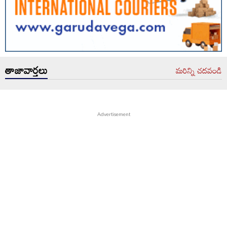
తాజావార్తలు
మరిన్ని చదవండి