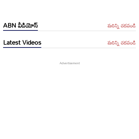
ABN వీడియోస్
మరిన్ని చదవండి
Latest Videos
మరిన్ని చదవండి