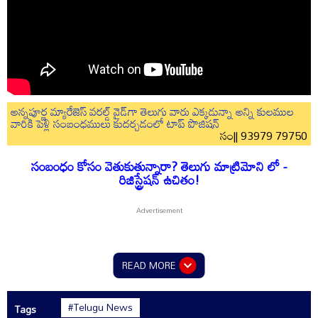
అన్నపూర్ణ మ్యారేజెస్ వరల్డ్ వైడ్‌గా తెలుగు వారు ఎక్కడున్నా అన్ని కులముల
వారికి పెళ్లి సంబంధములు కుదర్చడంలో టాప్ పొజిషన్
సం|| 93979 79750
సంబంధం కోసం వెతుకుతున్నారా? తెలుగు మాట్రిమోని లో -
రిజిస్ట్రేషన్ ఉచితం!
READ MORE
#Telugu News
Tags