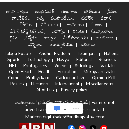
తాజా వార్తలు
ఆంధ్రప్రదేశ్
తెలంగాణ
జాతీయం
క్రీడలు
సాంకేతికం
నవ్య
సంపాదకీయం
బిజినెస్
ప్రవాస
ఫోటోలు
వీడియోలు
రాశిఫలాలు
వంటలు
ఓపెన్ హార్ట్ విత్ ఆర్కే
ఆరోగ్యం
చదువు
ముఖ్యాంశాలు
క్రైమ్
ప్రత్యేకం
కార్టూన్
మీరేమంటారు?
రాజకీయం
ఎన్నికలు
అంతర్జాతీయం
ఇతరాలు
Telugu Epaper
Andhra Pradesh
Telangana
National
Sports
Technology
Navya
Editorial
Business
NRI
Photogallery
Videos
Astrology
Vantalu
Open Heart
Health
Education
Mukhyaamshalu
Crime
Prathyekam
Cartoonarchive
Opinion Poll
Politics
Elections
International
Miscellaneous
About us
Privacy policy
అంతర్జాలంలో ప్రకటనల కొరకు సంప్రదించండి
|
For internet
advertisement and sales please contact
Mailicon digitalsales@andhrajyothy.com