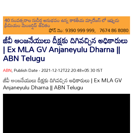
40 సంవత్సరాల సుదీర్ఘ అనుభవం ఉన్న కాకతీయ మ్యారేజస్ లో ఇప్పుడు
ప్రీమియం మెంబర్షిప్ ఉచితం
ఫోన్ నెం: 9390 999 999, 7674 86 8080
జీవీ ఆంజనేయులు దీక్షకు దిగివచ్చిన అధికారులు
| Ex MLA GV Anjaneyulu Dharna ||
ABN Telugu
ABN
, Publish Date - 2021-12-12T22:20:48+05:30 IST
జీవీ ఆంజనేయులు దీక్షకు దిగివచ్చిన అధికారులు | Ex MLA GV
Anjaneyulu Dharna || ABN Telugu