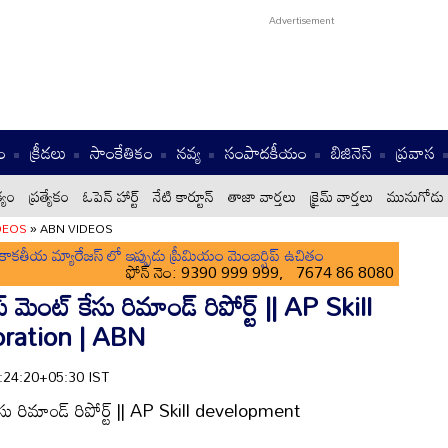
ం
క్రీడలు
సాంకేతికం
నవ్య
సంపాదకీయం
బిజినెస్
ప్రవాస
్యం
ప్రత్యేకం
ఓపెన్ హార్ట్
నేటి కార్టూన్
తాజా వార్తలు
క్రైమ్ వార్తలు
మునుగోడు 
DEOS
»
ABN VIDEOS
ాకతీయ మ్యారేజస్ లో ఇప్పుడు ప్రీమియం మెంబర్షిప్ ఉచితం
ఫోన్ నెం: 9390 999 999, 7674 86 8080
 మెంట్ కేసు రిమాండ్ రిపోర్ట్ || AP Skill
ration | ABN
1:24:20+05:30 IST
సు రిమాండ్ రిపోర్ట్ || AP Skill development