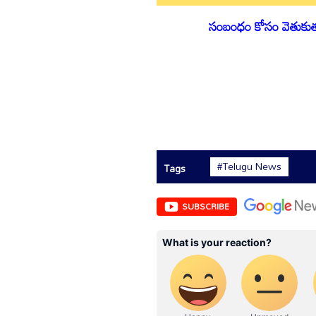
సంబంధం కోసం వెతుకుతున్
#Telugu News
Tags
SUBSCRIBE