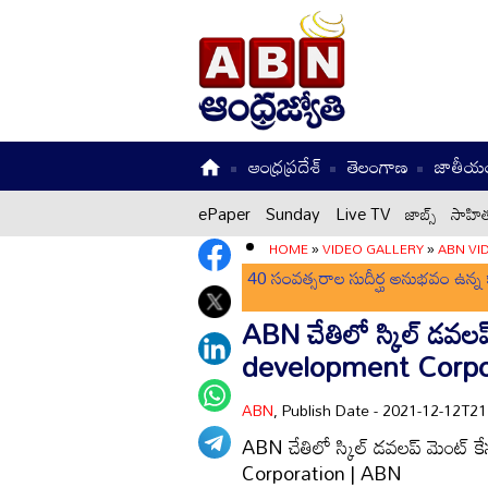
ఆంధ్రప్రదేశ్
తెలంగాణ
జాతీయ
ePaper
Sunday
Live TV
జాబ్స్
సాహిత
HOME
»
VIDEO GALLERY
»
ABN VI
40 సంవత్సరాల సుదీర్ఘ అనుభవం ఉన్న క
ABN చేతిలో స్కిల్ డవలప్
development Corpo
ABN
, Publish Date - 2021-12-12T2
ABN చేతిలో స్కిల్ డవలప్ మెంట్ కే
Corporation | ABN