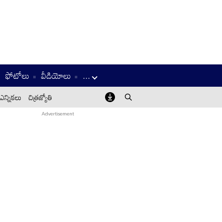
ఫోటోలు
వీడియోలు
...
ఎన్నికలు
చిత్రజ్యోతి