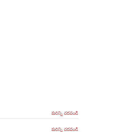
మరిన్ని చదవండి
మరిన్ని చదవండి