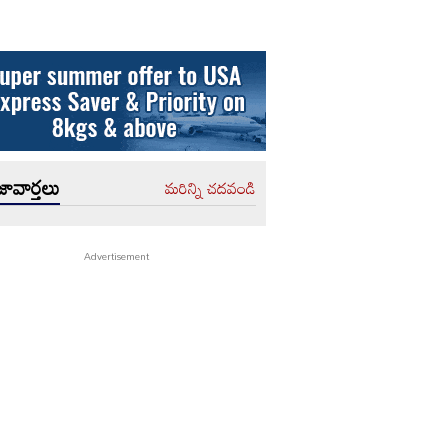
ావార్తలు
మరిన్ని చదవండి