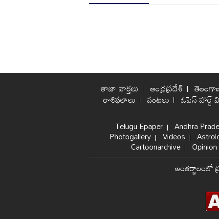
తాజా వార్తలు
ఆంధ్రప్రదేశ్
తెలంగా
రాశిఫలాలు
వంటలు
ఓపెన్ హార్ట్ వ
Telugu Epaper
Andhra Prad
Photogallery
Videos
Astrol
Cartoonarchive
Opinion 
అంతర్జాలంలో ప