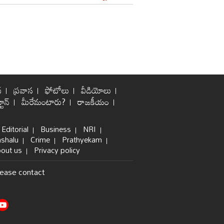
్
ప్రవాస
ఫోటోలు
వీడియోలు
టూన్
మీరేమంటారు?
రాజకీయం
Editorial
Business
NRI
shalu
Crime
Prathyekam
out us
Privacy policy
lease contact