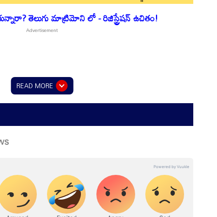
నారా? తెలుగు మాట్రిమోని లో - రిజిస్ట్రేషన్ ఉచితం!
READ MORE