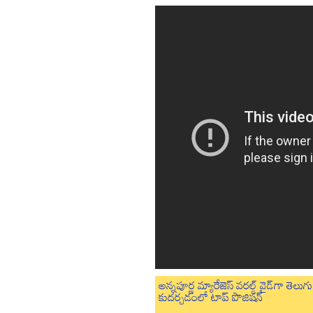
అన్నపూర్ణ మ్యారేజెస్ వరల్డ్ వైడ్‌గా తె
కుదర్చడంలో టాప్ పొజిషన్