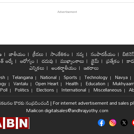
ణ
జాతీయం
క్రీడలు
సాంకేతికం
నవ్య
సంపాదకీయం
బిజినెస
ిత్ ఆర్కే
ఆరోగ్యం
చదువు
ముఖ్యాంశాలు
క్రైమ్
ప్రత్యేకం
కార్
ఎన్నికలు
అంతర్జాతీయం
ఇతరాలు
esh
Telangana
National
Sports
Technology
Navya
ogy
Vantalu
Open Heart
Health
Education
Mukhyaam
Poll
Politics
Elections
International
Miscellaneous
Ab
్రకటనల కొరకు సంప్రదించండి
|
For internet advertisement and sales p
Mailicon digitalsales@andhrajyothy.com