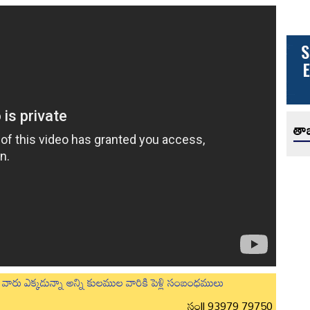
తాజ
లుగు వారు ఎక్కడున్నా అన్ని కులముల వారికి పెళ్లి సంబంధములు
సం|| 93979 79750