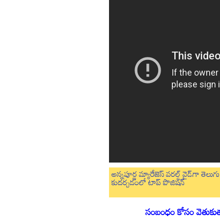
అన్నపూర్ణ మ్యారేజెస్ వరల్డ్ వైడ్‌గా తె
కుదర్చడంలో టాప్ పొజిషన్
సంబంధం కోసం వెతుకుతున్