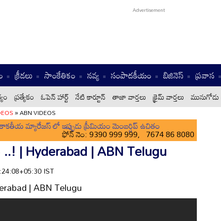
ం
క్రీడలు
సాంకేతికం
నవ్య
సంపాదకీయం
బిజినెస్
ప్రవాస
్యం
ప్రత్యేకం
ఓపెన్ హార్ట్
నేటి కార్టూన్
తాజా వార్తలు
క్రైమ్ వార్తలు
మునుగోడు 
DEOS
»
ABN VIDEOS
ాకతీయ మ్యారేజస్ లో ఇప్పుడు ప్రీమియం మెంబర్షిప్ ఉచితం
ఫోన్ నెం: 9390 999 999, 7674 86 8080
్దు ..! | Hyderabad | ABN Telugu
1:24:08+05:30 IST
 Hyderabad | ABN Telugu