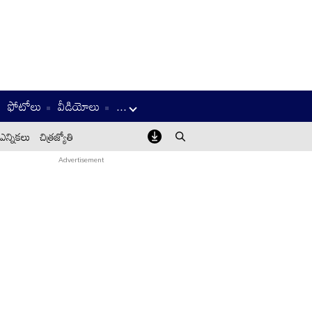
ఫోటోలు
వీడియోలు
...
ఎన్నికలు
చిత్రజ్యోతి