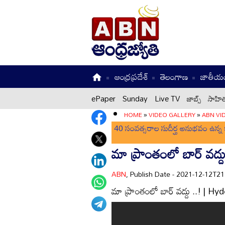
ఆంధ్రప్రదేశ్
తెలంగాణ
జాతీయ
ePaper
Sunday
Live TV
జాబ్స్
సాహిత
HOME
»
VIDEO GALLERY
»
ABN VI
40 సంవత్సరాల సుదీర్ఘ అనుభవం ఉన్న క
మా ప్రాంతంలో బార్ వద
ABN
, Publish Date - 2021-12-12T2
మా ప్రాంతంలో బార్ వద్దు ..! |