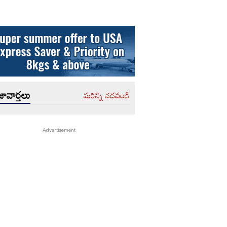
ావార్తలు
మరిన్ని చదవండి