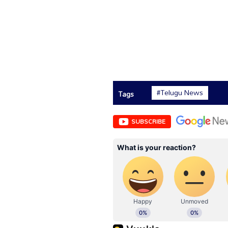
#Telugu News
Tags
SUBSCRIBE