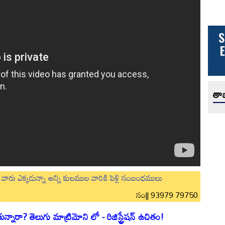
తాజ
లుగు వారు ఎక్కడున్నా అన్ని కులముల వారికి పెళ్లి సంబంధములు
సం|| 93979 79750
నారా? తెలుగు మాట్రిమోని లో - రిజిస్ట్రేషన్ ఉచితం!