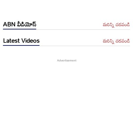
ABN వీడియోస్
మరిన్ని చదవండి
Latest Videos
మరిన్ని చదవండి