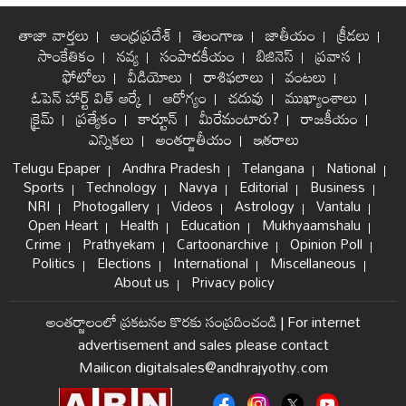
తాజా వార్తలు
ఆంధ్రప్రదేశ్
తెలంగాణ
జాతీయం
క్రీడలు
సాంకేతికం
నవ్య
సంపాదకీయం
బిజినెస్
ప్రవాస
ఫోటోలు
వీడియోలు
రాశిఫలాలు
వంటలు
ఓపెన్ హార్ట్ విత్ ఆర్కే
ఆరోగ్యం
చదువు
ముఖ్యాంశాలు
క్రైమ్
ప్రత్యేకం
కార్టూన్
మీరేమంటారు?
రాజకీయం
ఎన్నికలు
అంతర్జాతీయం
ఇతరాలు
Telugu Epaper
Andhra Pradesh
Telangana
National
Sports
Technology
Navya
Editorial
Business
NRI
Photogallery
Videos
Astrology
Vantalu
Open Heart
Health
Education
Mukhyaamshalu
Crime
Prathyekam
Cartoonarchive
Opinion Poll
Politics
Elections
International
Miscellaneous
About us
Privacy policy
అంతర్జాలంలో ప్రకటనల కొరకు సంప్రదించండి
|
For internet
advertisement and sales please contact
Mailicon digitalsales@andhrajyothy.com