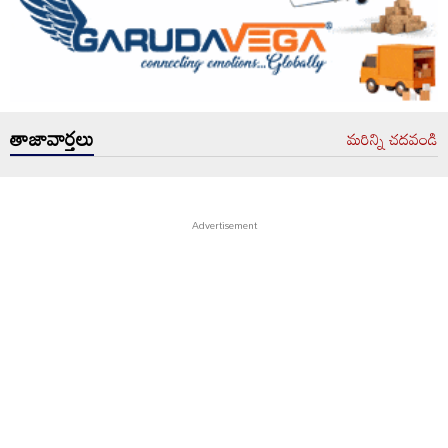
తాజావార్తలు
మరిన్ని చదవండి