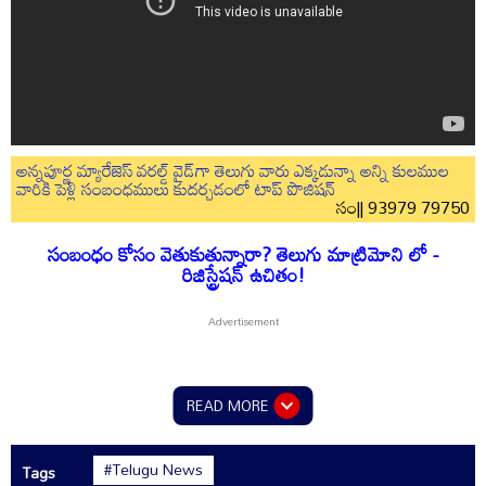
అన్నపూర్ణ మ్యారేజెస్ వరల్డ్ వైడ్‌గా తెలుగు వారు ఎక్కడున్నా అన్ని కులముల
వారికి పెళ్లి సంబంధములు కుదర్చడంలో టాప్ పొజిషన్
సం|| 93979 79750
సంబంధం కోసం వెతుకుతున్నారా? తెలుగు మాట్రిమోని లో -
రిజిస్ట్రేషన్ ఉచితం!
READ MORE
#Telugu News
Tags