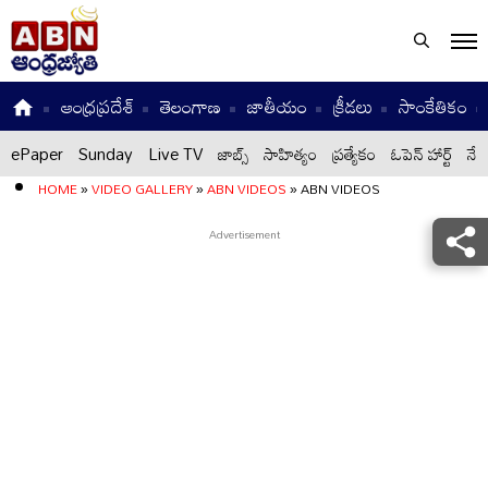
ఆంధ్రప్రదేశ్
తెలంగాణ
జాతీయం
క్రీడలు
సాంకేతికం
ePaper
Sunday
Live TV
జాబ్స్
సాహిత్యం
ప్రత్యేకం
ఓపెన్ హార్ట్
నేటి
HOME
»
VIDEO GALLERY
»
ABN VIDEOS
»
ABN VIDEOS