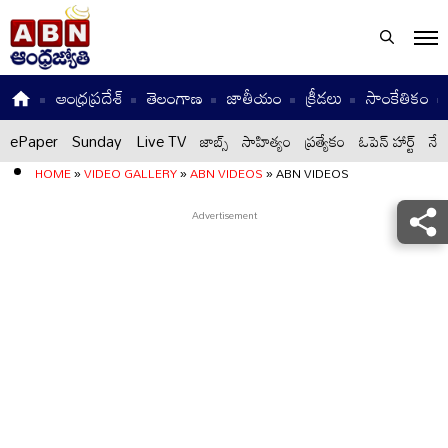
ఆంధ్రప్రదేశ్
తెలంగాణ
జాతీయం
క్రీడలు
సాంకేతికం
ePaper
Sunday
Live TV
జాబ్స్
సాహిత్యం
ప్రత్యేకం
ఓపెన్ హార్ట్
నేటి
HOME
»
VIDEO GALLERY
»
ABN VIDEOS
»
ABN VIDEOS