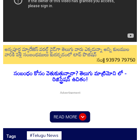
అన్నపూర్ణ మ్యారేజెస్ వరల్డ్ వైడ్‌గా తెలుగు వారు ఎక్కడున్నా అన్ని కులముల
వారికి పెళ్లి సంబంధములు కుదర్చడంలో టాప్ పొజిషన్
సం|| 93979 79750
సంబంధం కోసం వెతుకుతున్నారా? తెలుగు మాట్రిమోని లో -
రిజిస్ట్రేషన్ ఉచితం!
READ MORE
#Telugu News
Tags