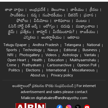
తాజా వార్తలు
ఆంధ్రప్రదేశ్
తెలంగాణ
జాతీయం
క్రీడలు
సాంకేతికం
నవ్య
సంపాదకీయం
బిజినెస్
ప్రవాస
ఫోటోలు
వీడియోలు
రాశిఫలాలు
వంటలు
ఓపెన్ హార్ట్ విత్ ఆర్కే
ఆరోగ్యం
చదువు
ముఖ్యాంశాలు
క్రైమ్
ప్రత్యేకం
కార్టూన్
మీరేమంటారు?
రాజకీయం
ఎన్నికలు
అంతర్జాతీయం
ఇతరాలు
Telugu Epaper
Andhra Pradesh
Telangana
National
Sports
Technology
Navya
Editorial
Business
NRI
Photogallery
Videos
Astrology
Vantalu
Open Heart
Health
Education
Mukhyaamshalu
Crime
Prathyekam
Cartoonarchive
Opinion Poll
Politics
Elections
International
Miscellaneous
About us
Privacy policy
అంతర్జాలంలో ప్రకటనల కొరకు సంప్రదించండి
|
For internet
advertisement and sales please contact
Mailicon digitalsales@andhrajyothy.com