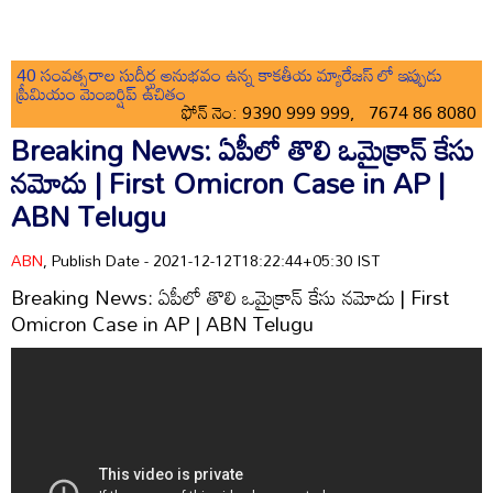
40 సంవత్సరాల సుదీర్ఘ అనుభవం ఉన్న కాకతీయ మ్యారేజస్ లో ఇప్పుడు
ప్రీమియం మెంబర్షిప్ ఉచితం
ఫోన్ నెం: 9390 999 999, 7674 86 8080
Breaking News: ఏపీలో తొలి ఒమైక్రాన్ కేసు
నమోదు | First Omicron Case in AP |
ABN Telugu
ABN
, Publish Date - 2021-12-12T18:22:44+05:30 IST
Breaking News: ఏపీలో తొలి ఒమైక్రాన్ కేసు నమోదు | First
Omicron Case in AP | ABN Telugu