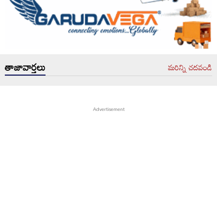
తాజావార్తలు
మరిన్ని చదవండి