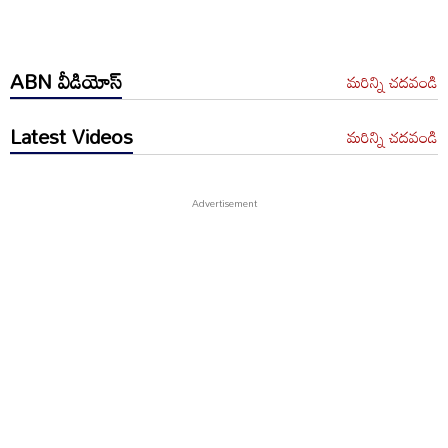
ABN వీడియోస్
మరిన్ని చదవండి
Latest Videos
మరిన్ని చదవండి