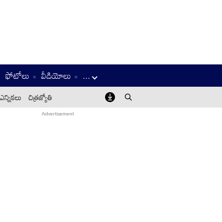
ఫోటోలు
వీడియోలు
...
ఎన్నికలు
చిత్రజ్యోతి