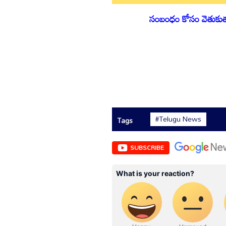
సంబంధం కోసం వెతుకుతున్
#Telugu News
Tags
SUBSCRIBE