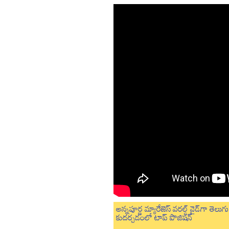
అన్నపూర్ణ మ్యారేజెస్ వరల్డ్ వైడ్‌గా తె
కుదర్చడంలో టాప్ పొజిషన్