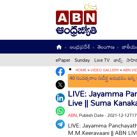
ఆంధ్రప్రదేశ్
తెలంగాణ
జాతీయ
ePaper
Sunday
Live TV
జాబ్స్
సాహిత
HOME
»
VIDEO GALLERY
»
ABN VI
40 సంవత్సరాల సుదీర్ఘ అనుభవం ఉన్న క
LIVE: Jayamma Pan
Live || Suma Kanaka
ABN
, Publish Date - 2021-12-12T1
LIVE: Jayamma Panchayathi 
M.M.Keeravaani || ABN LIV