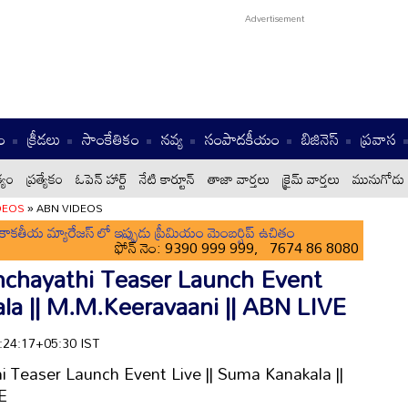
ం
క్రీడలు
సాంకేతికం
నవ్య
సంపాదకీయం
బిజినెస్
ప్రవాస
్యం
ప్రత్యేకం
ఓపెన్ హార్ట్
నేటి కార్టూన్
తాజా వార్తలు
క్రైమ్ వార్తలు
మునుగోడు 
DEOS
»
ABN VIDEOS
ాకతీయ మ్యారేజస్ లో ఇప్పుడు ప్రీమియం మెంబర్షిప్ ఉచితం
ఫోన్ నెం: 9390 999 999, 7674 86 8080
chayathi Teaser Launch Event
la || M.M.Keeravaani || ABN LIVE
7:24:17+05:30 IST
Teaser Launch Event Live || Suma Kanakala ||
E