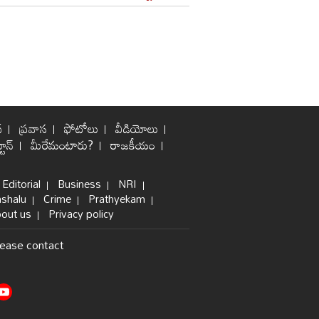
్
ప్రవాస
ఫోటోలు
వీడియోలు
టూన్
మీరేమంటారు?
రాజకీయం
Editorial
Business
NRI
shalu
Crime
Prathyekam
out us
Privacy policy
lease contact