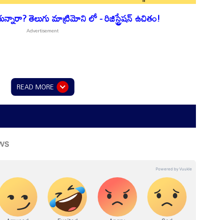
నారా? తెలుగు మాట్రిమోని లో - రిజిస్ట్రేషన్ ఉచితం!
READ MORE