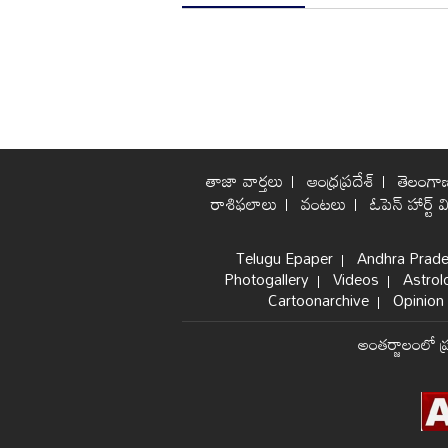
తాజా వార్తలు
ఆంధ్రప్రదేశ్
తెలంగా
రాశిఫలాలు
వంటలు
ఓపెన్ హార్ట్ వ
Telugu Epaper
Andhra Prad
Photogallery
Videos
Astrol
Cartoonarchive
Opinion 
అంతర్జాలంలో ప