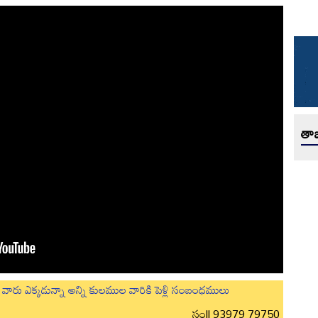
తాజ
లుగు వారు ఎక్కడున్నా అన్ని కులముల వారికి పెళ్లి సంబంధములు
సం|| 93979 79750