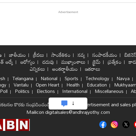
ణ
జాతీయం
క్రీడలు
సాంకేతికం
నవ్య
సంపాదకీయం
బిజినెస
ిత్ ఆర్కే
ఆరోగ్యం
చదువు
ముఖ్యాంశాలు
క్రైమ్
ప్రత్యేకం
కార్
ఎన్నికలు
అంతర్జాతీయం
ఇతరాలు
esh
Telangana
National
Sports
Technology
Navya
ogy
Vantalu
Open Heart
Health
Education
Mukhyaam
Poll
Politics
Elections
International
Miscellaneous
Ab
్రకటనల కొరకు సంప్రదించండి
|
For internet advertisement and sales p
Mailicon digitalsales@andhrajyothy.com