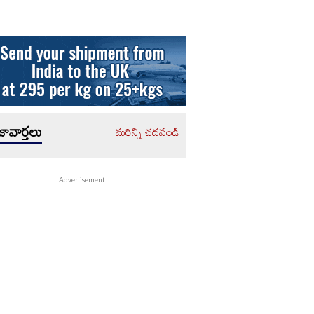
ావార్తలు
మరిన్ని చదవండి