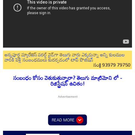
అన్నపూర్ణ మ్యారేజెస్ వరల్డ్ వైడ్‌గా తెలుగు వారు ఎక్కడున్నా అన్ని కులముల
వారికి పెళ్లి సంబంధములు కుదర్చడంలో టాప్ పొజిషన్
సం|| 93979 79750
సంబంధం కోసం వెతుకుతున్నారా? తెలుగు మాట్రిమోని లో -
రిజిస్ట్రేషన్ ఉచితం!
READ MORE