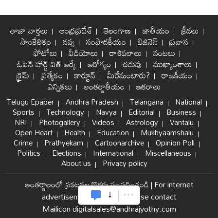
తాజా వార్తలు
ఆంధ్రప్రదేశ్
తెలంగాణ
జాతీయం
క్రీడలు
సాంకేతికం
నవ్య
సంపాదకీయం
బిజినెస్
ప్రవాస
ఫోటోలు
వీడియోలు
రాశిఫలాలు
వంటలు
ఓపెన్ హార్ట్ విత్ ఆర్కే
ఆరోగ్యం
చదువు
ముఖ్యాంశాలు
క్రైమ్
ప్రత్యేకం
కార్టూన్
మీరేమంటారు?
రాజకీయం
ఎన్నికలు
అంతర్జాతీయం
ఇతరాలు
Telugu Epaper
Andhra Pradesh
Telangana
National
Sports
Technology
Navya
Editorial
Business
NRI
Photogallery
Videos
Astrology
Vantalu
Open Heart
Health
Education
Mukhyaamshalu
Crime
Prathyekam
Cartoonarchive
Opinion Poll
Politics
Elections
International
Miscellaneous
About us
Privacy policy
అంతర్జాలంలో ప్రకటనల కొరకు సంప్రదించండి
|
For internet
advertisement and sales please contact
Mailicon digitalsales@andhrajyothy.com