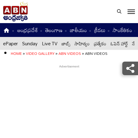
ఆంధ్రప్రదేశ్
తెలంగాణ
జాతీయం
క్రీడలు
సాంకేతికం
ePaper
Sunday
Live TV
జాబ్స్
సాహిత్యం
ప్రత్యేకం
ఓపెన్ హార్ట్
నేటి
HOME
»
VIDEO GALLERY
»
ABN VIDEOS
»
ABN VIDEOS