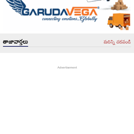
తాజావార్తలు
మరిన్ని చదవండి