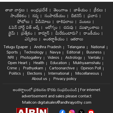
తాజా వార్తలు
ఆంధ్రప్రదేశ్
తెలంగాణ
జాతీయం
క్రీడలు
సాంకేతికం
నవ్య
సంపాదకీయం
బిజినెస్
ప్రవాస
ఫోటోలు
వీడియోలు
రాశిఫలాలు
వంటలు
ఓపెన్ హార్ట్ విత్ ఆర్కే
ఆరోగ్యం
చదువు
ముఖ్యాంశాలు
క్రైమ్
ప్రత్యేకం
కార్టూన్
మీరేమంటారు?
రాజకీయం
ఎన్నికలు
అంతర్జాతీయం
ఇతరాలు
Telugu Epaper
Andhra Pradesh
Telangana
National
Sports
Technology
Navya
Editorial
Business
NRI
Photogallery
Videos
Astrology
Vantalu
Open Heart
Health
Education
Mukhyaamshalu
Crime
Prathyekam
Cartoonarchive
Opinion Poll
Politics
Elections
International
Miscellaneous
About us
Privacy policy
అంతర్జాలంలో ప్రకటనల కొరకు సంప్రదించండి
|
For internet
advertisement and sales please contact
Mailicon digitalsales@andhrajyothy.com