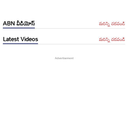
ABN వీడియోస్
మరిన్ని చదవండి
Latest Videos
మరిన్ని చదవండి