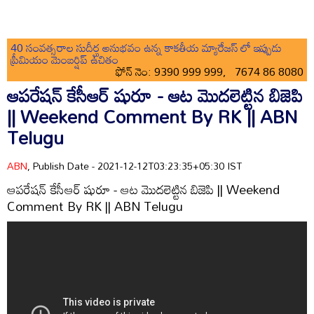
40 సంవత్సరాల సుదీర్ఘ అనుభవం ఉన్న కాకతీయ మ్యారేజస్ లో ఇప్పుడు
ప్రీమియం మెంబర్షిప్ ఉచితం
ఫోన్ నెం: 9390 999 999, 7674 86 8080
ఆపరేషన్ కేసీఆర్ షురూ - ఆట మొదలెట్టిన బిజెపి
|| Weekend Comment By RK || ABN
Telugu
ABN
, Publish Date - 2021-12-12T03:23:35+05:30 IST
ఆపరేషన్ కేసీఆర్ షురూ - ఆట మొదలెట్టిన బిజెపి || Weekend
Comment By RK || ABN Telugu