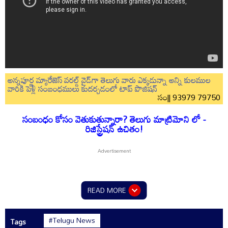
అన్నపూర్ణ మ్యారేజెస్ వరల్డ్ వైడ్‌గా తెలుగు వారు ఎక్కడున్నా అన్ని కులముల
వారికి పెళ్లి సంబంధములు కుదర్చడంలో టాప్ పొజిషన్
సం|| 93979 79750
సంబంధం కోసం వెతుకుతున్నారా? తెలుగు మాట్రిమోని లో -
రిజిస్ట్రేషన్ ఉచితం!
READ MORE
#Telugu News
Tags