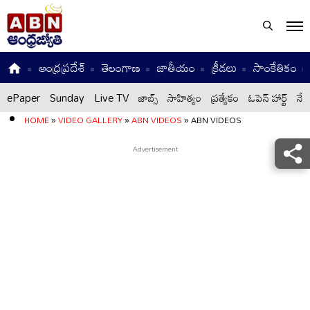
ఆంధ్రప్రదేశ్
తెలంగాణ
జాతీయం
క్రీడలు
సాంకేతికం
ePaper
Sunday
Live TV
జాబ్స్
సాహిత్యం
ప్రత్యేకం
ఓపెన్ హార్ట్
నేటి
HOME
»
VIDEO GALLERY
»
ABN VIDEOS
»
ABN VIDEOS