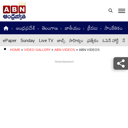
ఆంధ్రప్రదేశ్
తెలంగాణ
జాతీయం
క్రీడలు
సాంకేతికం
ePaper
Sunday
Live TV
జాబ్స్
సాహిత్యం
ప్రత్యేకం
ఓపెన్ హార్ట్
నేటి
HOME
»
VIDEO GALLERY
»
ABN VIDEOS
»
ABN VIDEOS