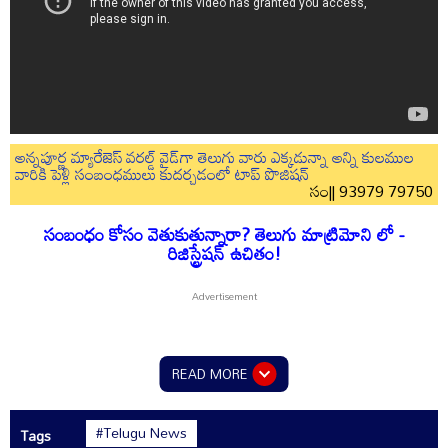
అన్నపూర్ణ మ్యారేజెస్ వరల్డ్ వైడ్‌గా తెలుగు వారు ఎక్కడున్నా అన్ని కులముల
వారికి పెళ్లి సంబంధములు కుదర్చడంలో టాప్ పొజిషన్
సం|| 93979 79750
సంబంధం కోసం వెతుకుతున్నారా? తెలుగు మాట్రిమోని లో -
రిజిస్ట్రేషన్ ఉచితం!
READ MORE
#Telugu News
Tags