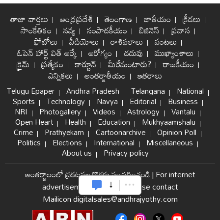
తాజా వార్తలు
ఆంధ్రప్రదేశ్
తెలంగాణ
జాతీయం
క్రీడలు
సాంకేతికం
నవ్య
సంపాదకీయం
బిజినెస్
ప్రవాస
ఫోటోలు
వీడియోలు
రాశిఫలాలు
వంటలు
ఓపెన్ హార్ట్ విత్ ఆర్కే
ఆరోగ్యం
చదువు
ముఖ్యాంశాలు
క్రైమ్
ప్రత్యేకం
కార్టూన్
మీరేమంటారు?
రాజకీయం
ఎన్నికలు
అంతర్జాతీయం
ఇతరాలు
Telugu Epaper
Andhra Pradesh
Telangana
National
Sports
Technology
Navya
Editorial
Business
NRI
Photogallery
Videos
Astrology
Vantalu
Open Heart
Health
Education
Mukhyaamshalu
Crime
Prathyekam
Cartoonarchive
Opinion Poll
Politics
Elections
International
Miscellaneous
About us
Privacy policy
అంతర్జాలంలో ప్రకటనల కొరకు సంప్రదించండి
|
For internet
advertisement and sales please contact
Mailicon digitalsales@andhrajyothy.com