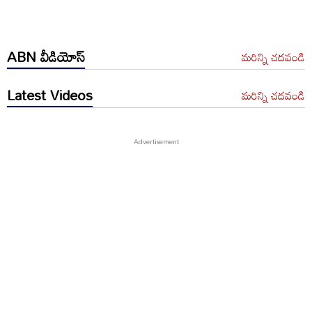
ABN వీడియోస్
మరిన్ని చదవండి
Latest Videos
మరిన్ని చదవండి