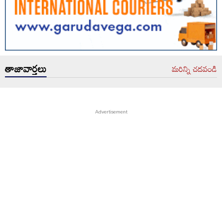
తాజావార్తలు
మరిన్ని చదవండి