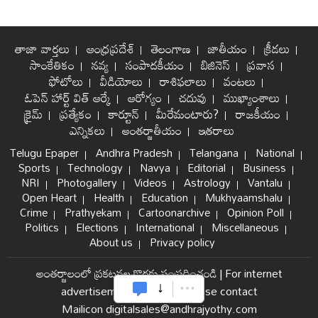
తాజా వార్తలు
ఆంధ్రప్రదేశ్
తెలంగాణ
జాతీయం
క్రీడలు
సాంకేతికం
నవ్య
సంపాదకీయం
బిజినెస్
ప్రవాస
ఫోటోలు
వీడియోలు
రాశిఫలాలు
వంటలు
ఓపెన్ హార్ట్ విత్ ఆర్కే
ఆరోగ్యం
చదువు
ముఖ్యాంశాలు
క్రైమ్
ప్రత్యేకం
కార్టూన్
మీరేమంటారు?
రాజకీయం
ఎన్నికలు
అంతర్జాతీయం
ఇతరాలు
Telugu Epaper
Andhra Pradesh
Telangana
National
Sports
Technology
Navya
Editorial
Business
NRI
Photogallery
Videos
Astrology
Vantalu
Open Heart
Health
Education
Mukhyaamshalu
Crime
Prathyekam
Cartoonarchive
Opinion Poll
Politics
Elections
International
Miscellaneous
About us
Privacy policy
అంతర్జాలంలో ప్రకటనల కొరకు సంప్రదించండి
|
For internet
advertisement and sales please contact
Mailicon digitalsales@andhrajyothy.com