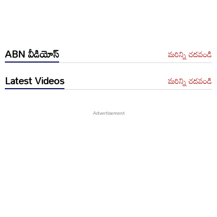
ABN వీడియోస్
మరిన్ని చదవండి
Latest Videos
మరిన్ని చదవండి