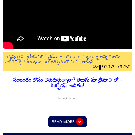
అన్నపూర్ణ మ్యారేజెస్ వరల్డ్ వైడ్‌గా తెలుగు వారు ఎక్కడున్నా అన్ని కులముల
వారికి పెళ్లి సంబంధములు కుదర్చడంలో టాప్ పొజిషన్
సం|| 93979 79750
సంబంధం కోసం వెతుకుతున్నారా? తెలుగు మాట్రిమోని లో -
రిజిస్ట్రేషన్ ఉచితం!
READ MORE