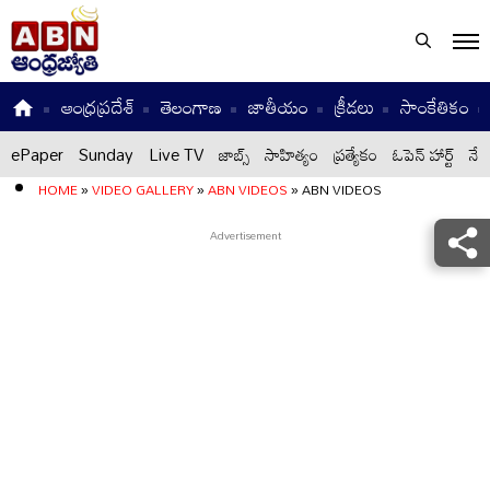
ఆంధ్రప్రదేశ్
తెలంగాణ
జాతీయం
క్రీడలు
సాంకేతికం
ePaper
Sunday
Live TV
జాబ్స్
సాహిత్యం
ప్రత్యేకం
ఓపెన్ హార్ట్
నేటి
HOME
»
VIDEO GALLERY
»
ABN VIDEOS
»
ABN VIDEOS