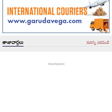
తాజావార్తలు
మరిన్ని చదవండి