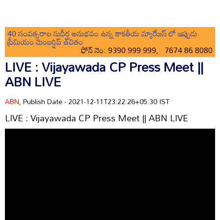
40 సంవత్సరాల సుదీర్ఘ అనుభవం ఉన్న కాకతీయ మ్యారేజస్ లో ఇప్పుడు
ప్రీమియం మెంబర్షిప్ ఉచితం
ఫోన్ నెం: 9390 999 999, 7674 86 8080
LIVE : Vijayawada CP Press Meet ||
ABN LIVE
ABN
, Publish Date - 2021-12-11T23:22:26+05:30 IST
LIVE : Vijayawada CP Press Meet || ABN LIVE