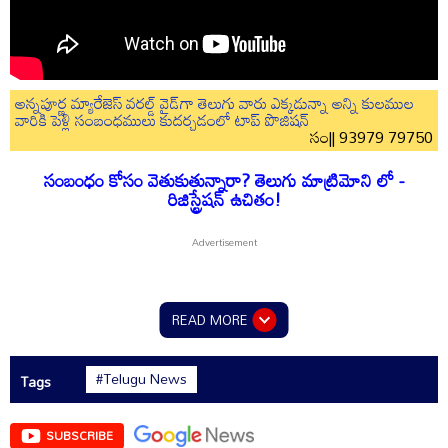
అన్నపూర్ణ మ్యారేజెస్ వరల్డ్ వైడ్‌గా తెలుగు వారు ఎక్కడున్నా అన్ని కులముల
వారికి పెళ్లి సంబంధములు కుదర్చడంలో టాప్ పొజిషన్
సం|| 93979 79750
సంబంధం కోసం వెతుకుతున్నారా? తెలుగు మాట్రిమోని లో -
రిజిస్ట్రేషన్ ఉచితం!
READ MORE
#Telugu News
Tags
SUBSCRIBE