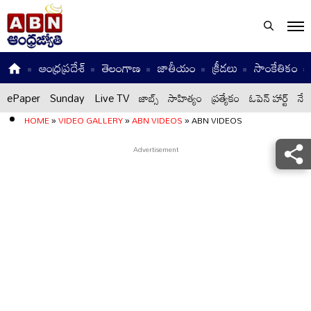
ఆంధ్రప్రదేశ్
తెలంగాణ
జాతీయం
క్రీడలు
సాంకేతికం
ePaper
Sunday
Live TV
జాబ్స్
సాహిత్యం
ప్రత్యేకం
ఓపెన్ హార్ట్
నేటి
HOME
»
VIDEO GALLERY
»
ABN VIDEOS
»
ABN VIDEOS