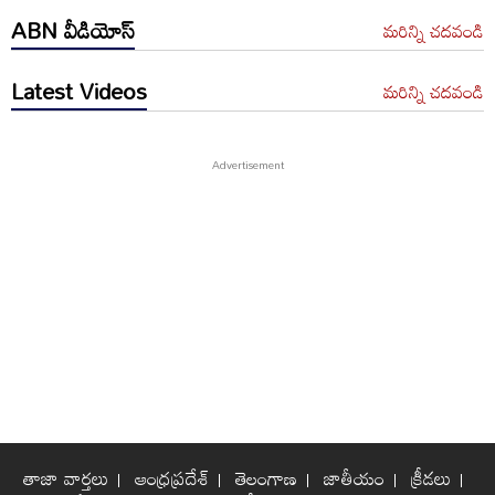
ABN వీడియోస్
మరిన్ని చదవండి
Latest Videos
మరిన్ని చదవండి
తాజా వార్తలు
ఆంధ్రప్రదేశ్
తెలంగాణ
జాతీయం
క్రీడలు