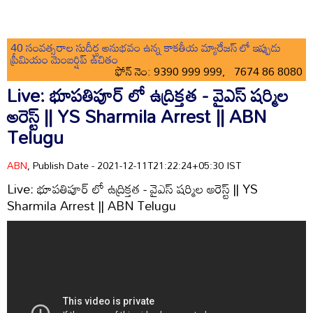
40 సంవత్సరాల సుదీర్ఘ అనుభవం ఉన్న కాకతీయ మ్యారేజస్ లో ఇప్పుడు
ప్రీమియం మెంబర్షిప్ ఉచితం
ఫోన్ నెం: 9390 999 999, 7674 86 8080
Live: భూపతిపూర్ లో ఉద్రిక్తత - వైఎస్ షర్మిల
అరెస్ట్ || YS Sharmila Arrest || ABN
Telugu
ABN
, Publish Date - 2021-12-11T21:22:24+05:30 IST
Live: భూపతిపూర్ లో ఉద్రిక్తత - వైఎస్ షర్మిల అరెస్ట్ || YS
Sharmila Arrest || ABN Telugu