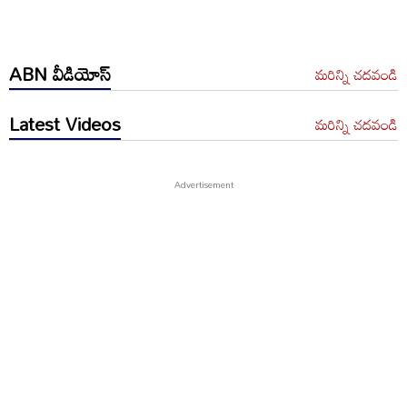
ABN వీడియోస్
మరిన్ని చదవండి
Latest Videos
మరిన్ని చదవండి