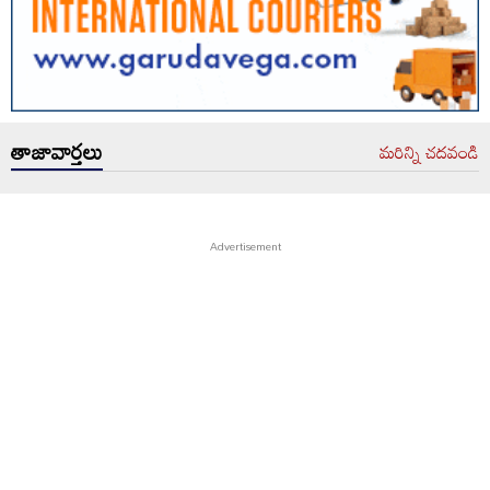
తాజావార్తలు
మరిన్ని చదవండి