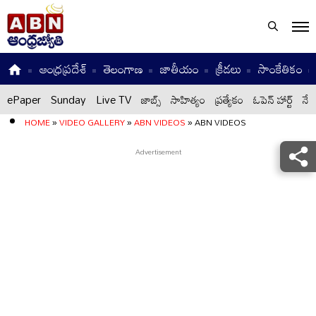
ఆంధ్రప్రదేశ్
తెలంగాణ
జాతీయం
క్రీడలు
సాంకేతికం
ePaper
Sunday
Live TV
జాబ్స్
సాహిత్యం
ప్రత్యేకం
ఓపెన్ హార్ట్
నేటి
HOME
»
VIDEO GALLERY
»
ABN VIDEOS
»
ABN VIDEOS