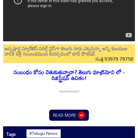
అన్నపూర్ణ మ్యారేజెస్ వరల్డ్ వైడ్‌గా తెలుగు వారు ఎక్కడున్నా అన్ని కులముల
వారికి పెళ్లి సంబంధములు కుదర్చడంలో టాప్ పొజిషన్
సం|| 93979 79750
సంబంధం కోసం వెతుకుతున్నారా? తెలుగు మాట్రిమోని లో -
రిజిస్ట్రేషన్ ఉచితం!
READ MORE
#Telugu News
Tags