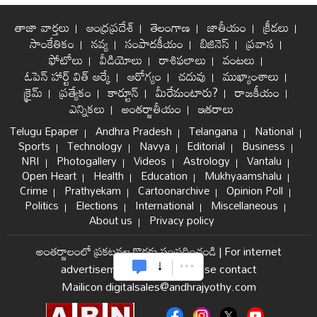
తాజా వార్తలు
ఆంధ్రప్రదేశ్
తెలంగాణ
జాతీయం
క్రీడలు
సాంకేతికం
నవ్య
సంపాదకీయం
బిజినెస్
ప్రవాస
ఫోటోలు
వీడియోలు
రాశిఫలాలు
వంటలు
ఓపెన్ హార్ట్ విత్ ఆర్కే
ఆరోగ్యం
చదువు
ముఖ్యాంశాలు
క్రైమ్
ప్రత్యేకం
కార్టూన్
మీరేమంటారు?
రాజకీయం
ఎన్నికలు
అంతర్జాతీయం
ఇతరాలు
Telugu Epaper
Andhra Pradesh
Telangana
National
Sports
Technology
Navya
Editorial
Business
NRI
Photogallery
Videos
Astrology
Vantalu
Open Heart
Health
Education
Mukhyaamshalu
Crime
Prathyekam
Cartoonarchive
Opinion Poll
Politics
Elections
International
Miscellaneous
About us
Privacy policy
అంతర్జాలంలో ప్రకటనల కొరకు సంప్రదించండి
|
For internet
advertisement and sales please contact
Mailicon digitalsales@andhrajyothy.com