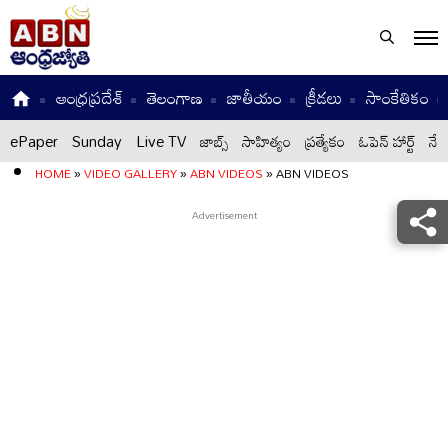
ఆంధ్రప్రదేశ్
తెలంగాణ
జాతీయం
క్రీడలు
సాంకేతికం
ePaper
Sunday
Live TV
జాబ్స్
సాహిత్యం
ప్రత్యేకం
ఓపెన్ హార్ట్
నేటి
HOME
»
VIDEO GALLERY
»
ABN VIDEOS
»
ABN VIDEOS