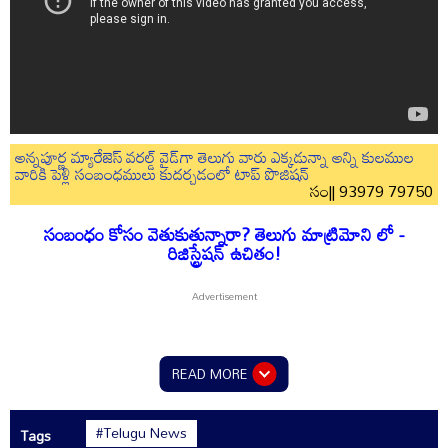
అన్నపూర్ణ మ్యారేజెస్ వరల్డ్ వైడ్‌గా తెలుగు వారు ఎక్కడున్నా అన్ని కులముల
వారికి పెళ్లి సంబంధములు కుదర్చడంలో టాప్ పొజిషన్
సం|| 93979 79750
సంబంధం కోసం వెతుకుతున్నారా? తెలుగు మాట్రిమోని లో -
రిజిస్ట్రేషన్ ఉచితం!
READ MORE
#Telugu News
Tags