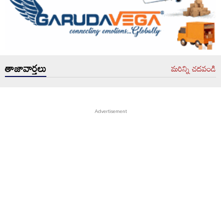
తాజావార్తలు
మరిన్ని చదవండి