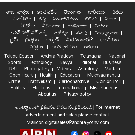
తాజా వార్తలు
ఆంధ్రప్రదేశ్
తెలంగాణ
జాతీయం
క్రీడలు
సాంకేతికం
నవ్య
సంపాదకీయం
బిజినెస్
ప్రవాస
ఫోటోలు
వీడియోలు
రాశిఫలాలు
వంటలు
ఓపెన్ హార్ట్ విత్ ఆర్కే
ఆరోగ్యం
చదువు
ముఖ్యాంశాలు
క్రైమ్
ప్రత్యేకం
కార్టూన్
మీరేమంటారు?
రాజకీయం
ఎన్నికలు
అంతర్జాతీయం
ఇతరాలు
Telugu Epaper
Andhra Pradesh
Telangana
National
Sports
Technology
Navya
Editorial
Business
NRI
Photogallery
Videos
Astrology
Vantalu
Open Heart
Health
Education
Mukhyaamshalu
Crime
Prathyekam
Cartoonarchive
Opinion Poll
Politics
Elections
International
Miscellaneous
About us
Privacy policy
అంతర్జాలంలో ప్రకటనల కొరకు సంప్రదించండి
|
For internet
advertisement and sales please contact
Mailicon digitalsales@andhrajyothy.com