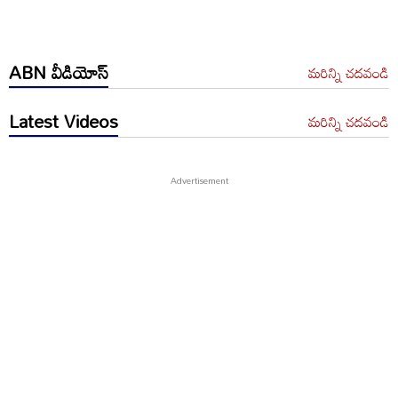
ABN వీడియోస్
మరిన్ని చదవండి
Latest Videos
మరిన్ని చదవండి