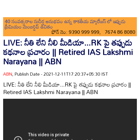
40 సంవత్సరాల సుదీర్ఘ అనుభవం ఉన్న కాకతీయ మ్యారేజస్ లో ఇప్పుడు
ప్రీమియం మెంబర్షిప్ ఉచితం
ఫోన్ నెం: 9390 999 999, 7674 86 8080
LIVE: నీతి లేని నీలి మీడియా...RK పై తప్పుడు
కథనాల ప్రచారం || Retired IAS Lakshmi
Narayana || ABN
ABN
, Publish Date - 2021-12-11T17:20:37+05:30 IST
LIVE: నీతి లేని నీలి మీడియా...RK పై తప్పుడు కథనాల ప్రచారం ||
Retired IAS Lakshmi Narayana || ABN