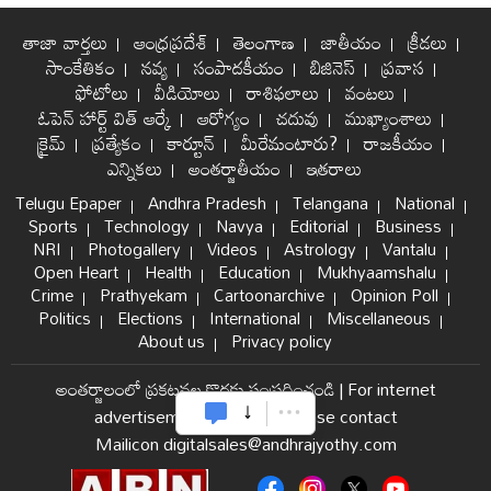
తాజా వార్తలు
ఆంధ్రప్రదేశ్
తెలంగాణ
జాతీయం
క్రీడలు
సాంకేతికం
నవ్య
సంపాదకీయం
బిజినెస్
ప్రవాస
ఫోటోలు
వీడియోలు
రాశిఫలాలు
వంటలు
ఓపెన్ హార్ట్ విత్ ఆర్కే
ఆరోగ్యం
చదువు
ముఖ్యాంశాలు
క్రైమ్
ప్రత్యేకం
కార్టూన్
మీరేమంటారు?
రాజకీయం
ఎన్నికలు
అంతర్జాతీయం
ఇతరాలు
Telugu Epaper
Andhra Pradesh
Telangana
National
Sports
Technology
Navya
Editorial
Business
NRI
Photogallery
Videos
Astrology
Vantalu
Open Heart
Health
Education
Mukhyaamshalu
Crime
Prathyekam
Cartoonarchive
Opinion Poll
Politics
Elections
International
Miscellaneous
About us
Privacy policy
అంతర్జాలంలో ప్రకటనల కొరకు సంప్రదించండి
|
For internet
advertisement and sales please contact
Mailicon digitalsales@andhrajyothy.com