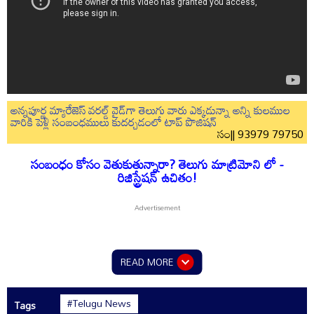
అన్నపూర్ణ మ్యారేజెస్ వరల్డ్ వైడ్‌గా తెలుగు వారు ఎక్కడున్నా అన్ని కులముల
వారికి పెళ్లి సంబంధములు కుదర్చడంలో టాప్ పొజిషన్
సం|| 93979 79750
సంబంధం కోసం వెతుకుతున్నారా? తెలుగు మాట్రిమోని లో -
రిజిస్ట్రేషన్ ఉచితం!
READ MORE
#Telugu News
Tags