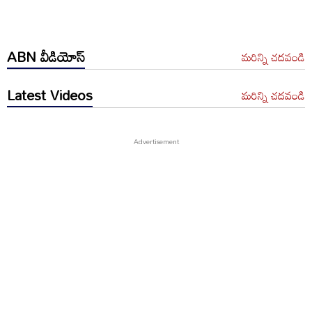
ABN వీడియోస్
మరిన్ని చదవండి
Latest Videos
మరిన్ని చదవండి