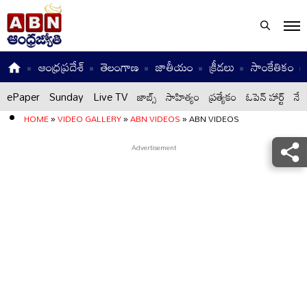
ఆంధ్రప్రదేశ్
తెలంగాణ
జాతీయం
క్రీడలు
సాంకేతికం
ePaper
Sunday
Live TV
జాబ్స్
సాహిత్యం
ప్రత్యేకం
ఓపెన్ హార్ట్
నేటి
HOME
»
VIDEO GALLERY
»
ABN VIDEOS
»
ABN VIDEOS