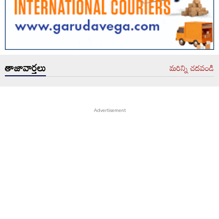
తాజావార్తలు
మరిన్ని చదవండి