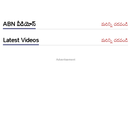
ABN వీడియోస్
మరిన్ని చదవండి
Latest Videos
మరిన్ని చదవండి