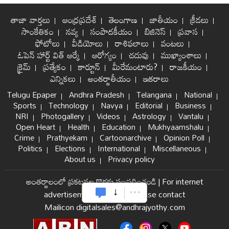
తాజా వార్తలు
ఆంధ్రప్రదేశ్
తెలంగాణ
జాతీయం
క్రీడలు
సాంకేతికం
నవ్య
సంపాదకీయం
బిజినెస్
ప్రవాస
ఫోటోలు
వీడియోలు
రాశిఫలాలు
వంటలు
ఓపెన్ హార్ట్ విత్ ఆర్కే
ఆరోగ్యం
చదువు
ముఖ్యాంశాలు
క్రైమ్
ప్రత్యేకం
కార్టూన్
మీరేమంటారు?
రాజకీయం
ఎన్నికలు
అంతర్జాతీయం
ఇతరాలు
Telugu Epaper
Andhra Pradesh
Telangana
National
Sports
Technology
Navya
Editorial
Business
NRI
Photogallery
Videos
Astrology
Vantalu
Open Heart
Health
Education
Mukhyaamshalu
Crime
Prathyekam
Cartoonarchive
Opinion Poll
Politics
Elections
International
Miscellaneous
About us
Privacy policy
అంతర్జాలంలో ప్రకటనల కొరకు సంప్రదించండి
|
For internet
advertisement and sales please contact
Mailicon digitalsales@andhrajyothy.com