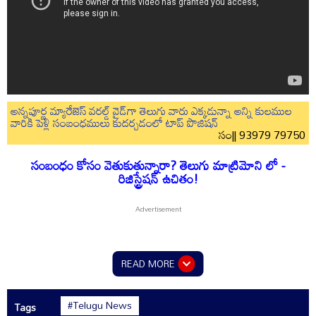
అన్నపూర్ణ మ్యారేజెస్ వరల్డ్ వైడ్‌గా తెలుగు వారు ఎక్కడున్నా అన్ని కులముల
వారికి పెళ్లి సంబంధములు కుదర్చడంలో టాప్ పొజిషన్
సం|| 93979 79750
సంబంధం కోసం వెతుకుతున్నారా? తెలుగు మాట్రిమోని లో -
రిజిస్ట్రేషన్ ఉచితం!
READ MORE
#Telugu News
Tags