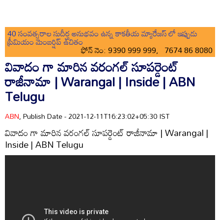
40 సంవత్సరాల సుదీర్ఘ అనుభవం ఉన్న కాకతీయ మ్యారేజస్ లో ఇప్పుడు
ప్రీమియం మెంబర్షిప్ ఉచితం
ఫోన్ నెం: 9390 999 999, 7674 86 8080
వివాదం గా మారిన వరంగల్ సూపర్డెంట్
రాజీనామా | Warangal | Inside | ABN
Telugu
ABN
, Publish Date - 2021-12-11T16:23:02+05:30 IST
వివాదం గా మారిన వరంగల్ సూపర్డెంట్ రాజీనామా | Warangal |
Inside | ABN Telugu