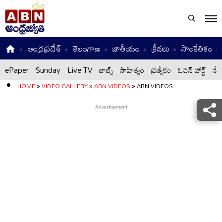
ఆంధ్రప్రదేశ్
తెలంగాణ
జాతీయం
క్రీడలు
సాంకేతికం
ePaper
Sunday
Live TV
జాబ్స్
సాహిత్యం
ప్రత్యేకం
ఓపెన్ హార్ట్
నేటి
HOME
»
VIDEO GALLERY
»
ABN VIDEOS
»
ABN VIDEOS