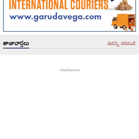
తాజావార్తలు
మరిన్ని చదవండి