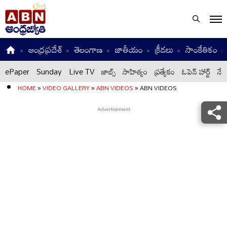
ఆంధ్రప్రదేశ్
తెలంగాణ
జాతీయం
క్రీడలు
సాంకేతికం
ePaper
Sunday
Live TV
జాబ్స్
సాహిత్యం
ప్రత్యేకం
ఓపెన్ హార్ట్
నేటి
HOME
»
VIDEO GALLERY
»
ABN VIDEOS
»
ABN VIDEOS