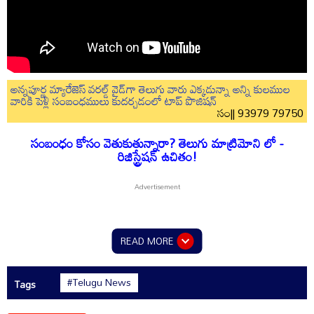
అన్నపూర్ణ మ్యారేజెస్ వరల్డ్ వైడ్‌గా తెలుగు వారు ఎక్కడున్నా అన్ని కులముల
వారికి పెళ్లి సంబంధములు కుదర్చడంలో టాప్ పొజిషన్
సం|| 93979 79750
సంబంధం కోసం వెతుకుతున్నారా? తెలుగు మాట్రిమోని లో -
రిజిస్ట్రేషన్ ఉచితం!
READ MORE
#Telugu News
Tags