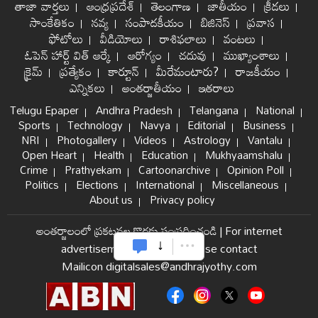
తాజా వార్తలు
ఆంధ్రప్రదేశ్
తెలంగాణ
జాతీయం
క్రీడలు
సాంకేతికం
నవ్య
సంపాదకీయం
బిజినెస్
ప్రవాస
ఫోటోలు
వీడియోలు
రాశిఫలాలు
వంటలు
ఓపెన్ హార్ట్ విత్ ఆర్కే
ఆరోగ్యం
చదువు
ముఖ్యాంశాలు
క్రైమ్
ప్రత్యేకం
కార్టూన్
మీరేమంటారు?
రాజకీయం
ఎన్నికలు
అంతర్జాతీయం
ఇతరాలు
Telugu Epaper
Andhra Pradesh
Telangana
National
Sports
Technology
Navya
Editorial
Business
NRI
Photogallery
Videos
Astrology
Vantalu
Open Heart
Health
Education
Mukhyaamshalu
Crime
Prathyekam
Cartoonarchive
Opinion Poll
Politics
Elections
International
Miscellaneous
About us
Privacy policy
అంతర్జాలంలో ప్రకటనల కొరకు సంప్రదించండి
|
For internet
advertisement and sales please contact
Mailicon digitalsales@andhrajyothy.com