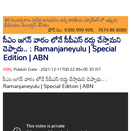
40 సంవత్సరాల సుదీర్ఘ అనుభవం ఉన్న కాకతీయ మ్యారేజస్ లో ఇప్పుడు
ప్రీమియం మెంబర్షిప్ ఉచితం
ఫోన్ నెం: 9390 999 999, 7674 86 8080
సీఎం జగన్ వారం లోనే సీపీఎస్ రద్దు చేస్తామని
చెప్పారు.. : Ramanjaneyulu | Special
Edition | ABN
ABN
, Publish Date - 2021-12-11T00:22:46+05:30 IST
సీఎం జగన్ వారం లోనే సీపీఎస్ రద్దు చేస్తామని చెప్పారు.. :
Ramanjaneyulu | Special Edition | ABN