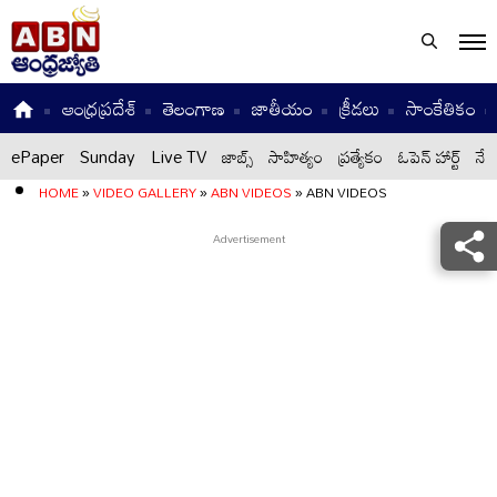
ఆంధ్రప్రదేశ్
తెలంగాణ
జాతీయం
క్రీడలు
సాంకేతికం
ePaper
Sunday
Live TV
జాబ్స్
సాహిత్యం
ప్రత్యేకం
ఓపెన్ హార్ట్
నేటి
HOME
»
VIDEO GALLERY
»
ABN VIDEOS
»
ABN VIDEOS