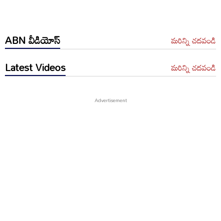
ABN వీడియోస్
మరిన్ని చదవండి
Latest Videos
మరిన్ని చదవండి