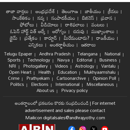
తాజా వార్తలు
ఆంధ్రప్రదేశ్
తెలంగాణ
జాతీయం
క్రీడలు
సాంకేతికం
నవ్య
సంపాదకీయం
బిజినెస్
ప్రవాస
ఫోటోలు
వీడియోలు
రాశిఫలాలు
వంటలు
ఓపెన్ హార్ట్ విత్ ఆర్కే
ఆరోగ్యం
చదువు
ముఖ్యాంశాలు
క్రైమ్
ప్రత్యేకం
కార్టూన్
మీరేమంటారు?
రాజకీయం
ఎన్నికలు
అంతర్జాతీయం
ఇతరాలు
Telugu Epaper
Andhra Pradesh
Telangana
National
Sports
Technology
Navya
Editorial
Business
NRI
Photogallery
Videos
Astrology
Vantalu
Open Heart
Health
Education
Mukhyaamshalu
Crime
Prathyekam
Cartoonarchive
Opinion Poll
Politics
Elections
International
Miscellaneous
About us
Privacy policy
అంతర్జాలంలో ప్రకటనల కొరకు సంప్రదించండి
|
For internet
advertisement and sales please contact
Mailicon digitalsales@andhrajyothy.com