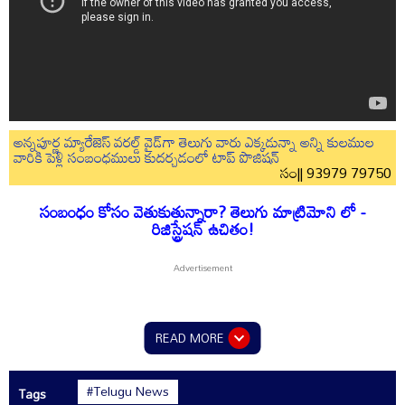
అన్నపూర్ణ మ్యారేజెస్ వరల్డ్ వైడ్‌గా తెలుగు వారు ఎక్కడున్నా అన్ని కులముల
వారికి పెళ్లి సంబంధములు కుదర్చడంలో టాప్ పొజిషన్
సం|| 93979 79750
సంబంధం కోసం వెతుకుతున్నారా? తెలుగు మాట్రిమోని లో -
రిజిస్ట్రేషన్ ఉచితం!
READ MORE
#Telugu News
Tags