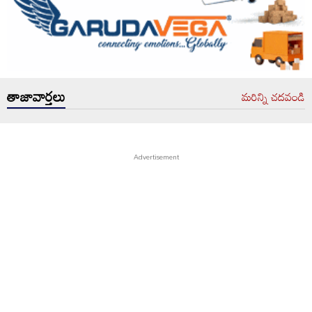
తాజావార్తలు
మరిన్ని చదవండి