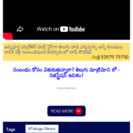
అన్నపూర్ణ మ్యారేజెస్ వరల్డ్ వైడ్‌గా తెలుగు వారు ఎక్కడున్నా అన్ని కులముల
వారికి పెళ్లి సంబంధములు కుదర్చడంలో టాప్ పొజిషన్
సం|| 93979 79750
సంబంధం కోసం వెతుకుతున్నారా? తెలుగు మాట్రిమోని లో -
రిజిస్ట్రేషన్ ఉచితం!
READ MORE
#Telugu News
Tags