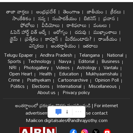
తాజా వార్తలు
ఆంధ్రప్రదేశ్
తెలంగాణ
జాతీయం
క్రీడలు
సాంకేతికం
నవ్య
సంపాదకీయం
బిజినెస్
ప్రవాస
ఫోటోలు
వీడియోలు
రాశిఫలాలు
వంటలు
ఓపెన్ హార్ట్ విత్ ఆర్కే
ఆరోగ్యం
చదువు
ముఖ్యాంశాలు
క్రైమ్
ప్రత్యేకం
కార్టూన్
మీరేమంటారు?
రాజకీయం
ఎన్నికలు
అంతర్జాతీయం
ఇతరాలు
Telugu Epaper
Andhra Pradesh
Telangana
National
Sports
Technology
Navya
Editorial
Business
NRI
Photogallery
Videos
Astrology
Vantalu
Open Heart
Health
Education
Mukhyaamshalu
Crime
Prathyekam
Cartoonarchive
Opinion Poll
Politics
Elections
International
Miscellaneous
About us
Privacy policy
అంతర్జాలంలో ప్రకటనల కొరకు సంప్రదించండి
|
For internet
advertisement and sales please contact
Mailicon digitalsales@andhrajyothy.com