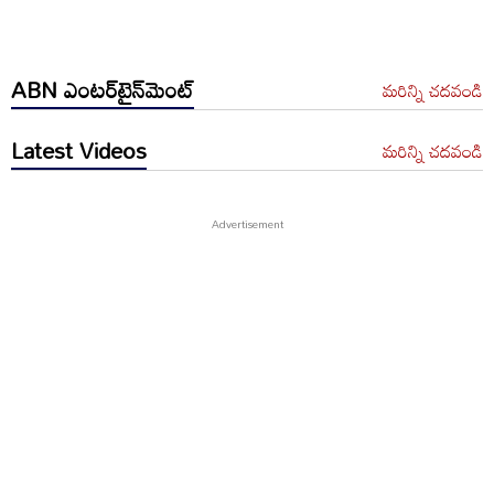
ABN ఎంటర్‌టైన్‌మెంట్
మరిన్ని చదవండి
Latest Videos
మరిన్ని చదవండి