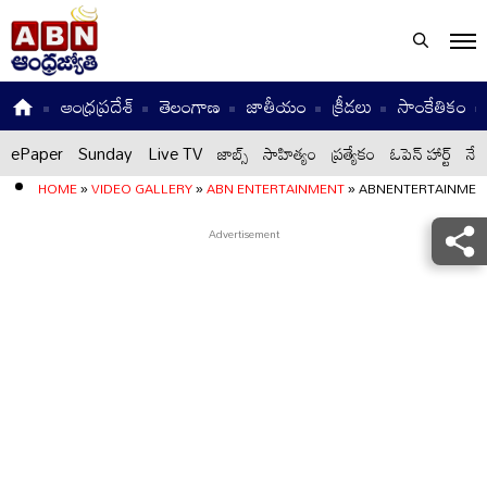
ఆంధ్రప్రదేశ్
తెలంగాణ
జాతీయం
క్రీడలు
సాంకేతికం
ePaper
Sunday
Live TV
జాబ్స్
సాహిత్యం
ప్రత్యేకం
ఓపెన్ హార్ట్
నేటి
HOME
»
VIDEO GALLERY
»
ABN ENTERTAINMENT
»
ABNENTERTAINMEN