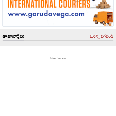
తాజావార్తలు
మరిన్ని చదవండి