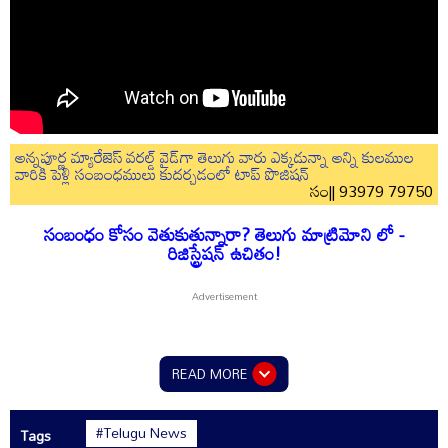
అన్నపూర్ణ మ్యారేజెస్ వరల్డ్ వైడ్‌గా తెలుగు వారు ఎక్కడున్నా అన్ని కులముల
వారికి పెళ్లి సంబంధములు కుదర్చడంలో టాప్ పొజిషన్
సం|| 93979 79750
సంబంధం కోసం వెతుకుతున్నారా? తెలుగు మాట్రిమోని లో -
రిజిస్ట్రేషన్ ఉచితం!
READ MORE
#Telugu News
Tags