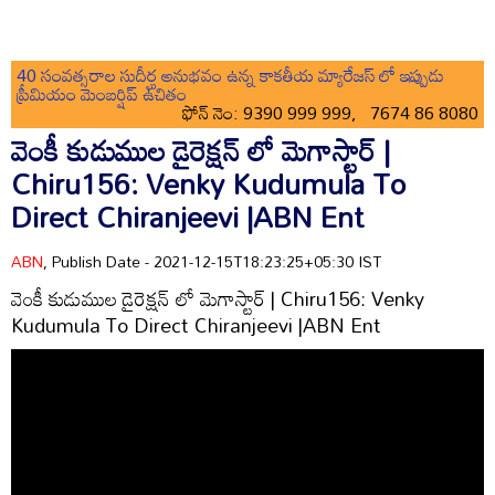
40 సంవత్సరాల సుదీర్ఘ అనుభవం ఉన్న కాకతీయ మ్యారేజస్ లో ఇప్పుడు
ప్రీమియం మెంబర్షిప్ ఉచితం
ఫోన్ నెం: 9390 999 999, 7674 86 8080
వెంకీ కుడుముల డైరెక్షన్ లో మెగాస్టార్ |
Chiru156: Venky Kudumula To
Direct Chiranjeevi |ABN Ent
ABN
, Publish Date - 2021-12-15T18:23:25+05:30 IST
వెంకీ కుడుముల డైరెక్షన్ లో మెగాస్టార్ | Chiru156: Venky
Kudumula To Direct Chiranjeevi |ABN Ent