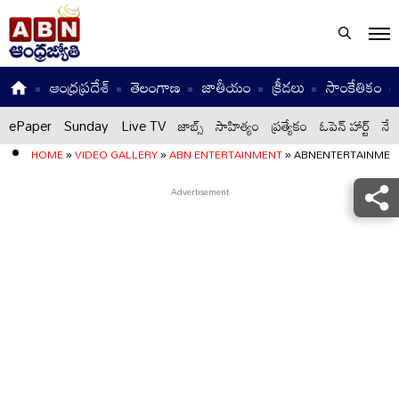
ఆంధ్రప్రదేశ్
తెలంగాణ
జాతీయం
క్రీడలు
సాంకేతికం
ePaper
Sunday
Live TV
జాబ్స్
సాహిత్యం
ప్రత్యేకం
ఓపెన్ హార్ట్
నేటి
HOME
»
VIDEO GALLERY
»
ABN ENTERTAINMENT
»
ABNENTERTAINMEN