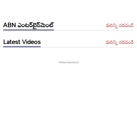
ABN ఎంటర్‌టైన్‌మెంట్
మరిన్ని చదవండి
Latest Videos
మరిన్ని చదవండి