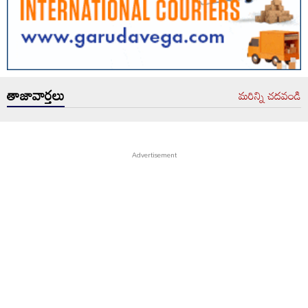
తాజావార్తలు
మరిన్ని చదవండి