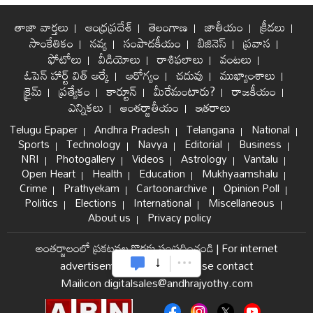
తాజా వార్తలు
ఆంధ్రప్రదేశ్
తెలంగాణ
జాతీయం
క్రీడలు
సాంకేతికం
నవ్య
సంపాదకీయం
బిజినెస్
ప్రవాస
ఫోటోలు
వీడియోలు
రాశిఫలాలు
వంటలు
ఓపెన్ హార్ట్ విత్ ఆర్కే
ఆరోగ్యం
చదువు
ముఖ్యాంశాలు
క్రైమ్
ప్రత్యేకం
కార్టూన్
మీరేమంటారు?
రాజకీయం
ఎన్నికలు
అంతర్జాతీయం
ఇతరాలు
Telugu Epaper
Andhra Pradesh
Telangana
National
Sports
Technology
Navya
Editorial
Business
NRI
Photogallery
Videos
Astrology
Vantalu
Open Heart
Health
Education
Mukhyaamshalu
Crime
Prathyekam
Cartoonarchive
Opinion Poll
Politics
Elections
International
Miscellaneous
About us
Privacy policy
అంతర్జాలంలో ప్రకటనల కొరకు సంప్రదించండి
|
For internet
advertisement and sales please contact
Mailicon digitalsales@andhrajyothy.com