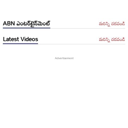
ABN ఎంటర్‌టైన్‌మెంట్
మరిన్ని చదవండి
Latest Videos
మరిన్ని చదవండి