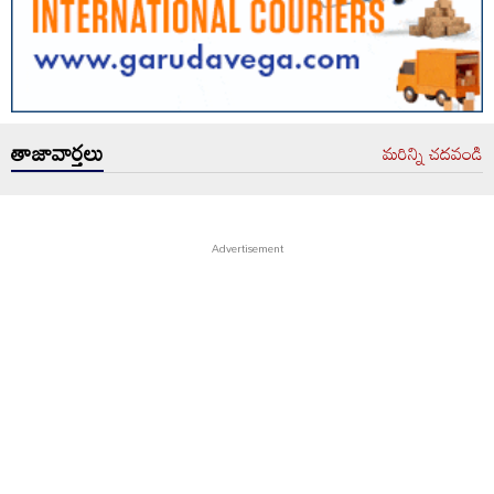
తాజావార్తలు
మరిన్ని చదవండి