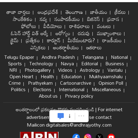
తాజా వార్తలు
ఆంధ్రప్రదేశ్
తెలంగాణ
జాతీయం
క్రీడలు
సాంకేతికం
నవ్య
సంపాదకీయం
బిజినెస్
ప్రవాస
ఫోటోలు
వీడియోలు
రాశిఫలాలు
వంటలు
ఓపెన్ హార్ట్ విత్ ఆర్కే
ఆరోగ్యం
చదువు
ముఖ్యాంశాలు
క్రైమ్
ప్రత్యేకం
కార్టూన్
మీరేమంటారు?
రాజకీయం
ఎన్నికలు
అంతర్జాతీయం
ఇతరాలు
Telugu Epaper
Andhra Pradesh
Telangana
National
Sports
Technology
Navya
Editorial
Business
NRI
Photogallery
Videos
Astrology
Vantalu
Open Heart
Health
Education
Mukhyaamshalu
Crime
Prathyekam
Cartoonarchive
Opinion Poll
Politics
Elections
International
Miscellaneous
About us
Privacy policy
అంతర్జాలంలో ప్రకటనల కొరకు సంప్రదించండి
|
For internet
advertisement and sales please contact
Mailicon digitalsales@andhrajyothy.com