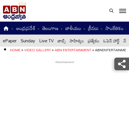
ఆంధ్రప్రదేశ్
తెలంగాణ
జాతీయం
క్రీడలు
సాంకేతికం
ePaper
Sunday
Live TV
జాబ్స్
సాహిత్యం
ప్రత్యేకం
ఓపెన్ హార్ట్
నేటి
HOME
»
VIDEO GALLERY
»
ABN ENTERTAINMENT
»
ABNENTERTAINMEN