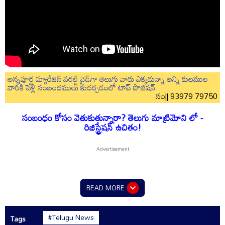
అన్నపూర్ణ మ్యారేజెస్ వరల్డ్ వైడ్‌గా తెలుగు వారు ఎక్కడున్నా అన్ని కులముల
వారికి పెళ్లి సంబంధములు కుదర్చడంలో టాప్ పొజిషన్
సం|| 93979 79750
సంబంధం కోసం వెతుకుతున్నారా? తెలుగు మాట్రిమోని లో -
రిజిస్ట్రేషన్ ఉచితం!
READ MORE
#Telugu News
Tags