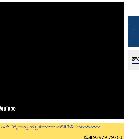
తాజ
లుగు వారు ఎక్కడున్నా అన్ని కులముల వారికి పెళ్లి సంబంధములు
సం|| 93979 79750