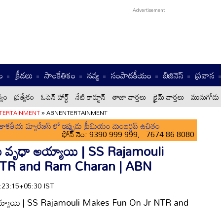
ం
క్రీడలు
సాంకేతికం
నవ్య
సంపాదకీయం
బిజినెస్
ప్రవాస
్యం
ప్రత్యేకం
ఓపెన్ హార్ట్
నేటి కార్టూన్
తాజా వార్తలు
క్రైమ్ వార్తలు
మునుగోడు 
TERTAINMENT
»
ABNENTERTAINMENT
ాకతీయ మ్యారేజస్ లో ఇప్పుడు ప్రీమియం మెంబర్షిప్ ఉచితం
ఫోన్ నెం: 9390 999 999, 7674 86 8080
రోజులు వృధా అయ్యాయి | SS Rajamouli
NTR and Ram Charan | ABN
2:23:15+05:30 IST
వృధా అయ్యాయి | SS Rajamouli Makes Fun On Jr NTR and