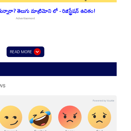
నారా? తెలుగు మాట్రిమోని లో - రిజిస్ట్రేషన్ ఉచితం!
READ MORE