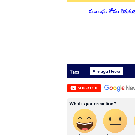
సంబంధం కోసం వెతుకుతున్
#Telugu News
Tags
SUBSCRIBE