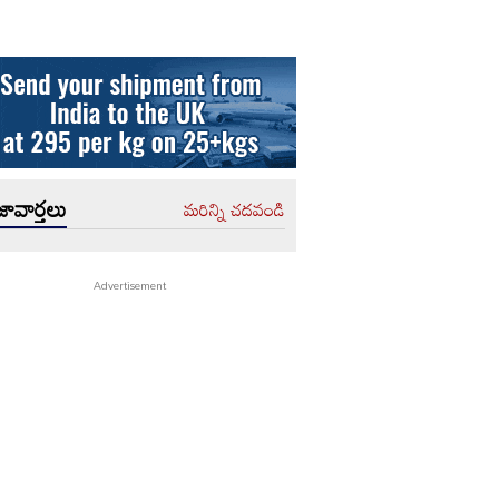
ావార్తలు
మరిన్ని చదవండి