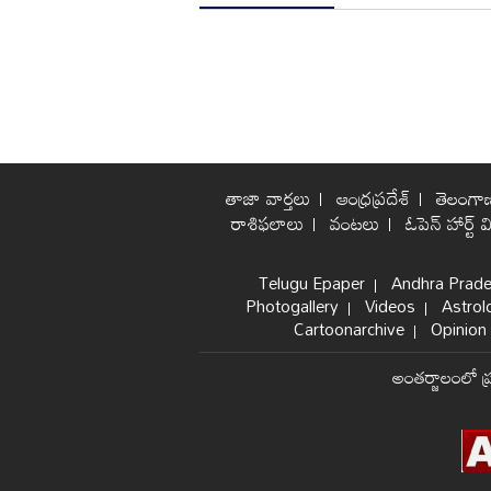
తాజా వార్తలు
ఆంధ్రప్రదేశ్
తెలంగా
రాశిఫలాలు
వంటలు
ఓపెన్ హార్ట్ వ
Telugu Epaper
Andhra Prad
Photogallery
Videos
Astrol
Cartoonarchive
Opinion 
అంతర్జాలంలో ప