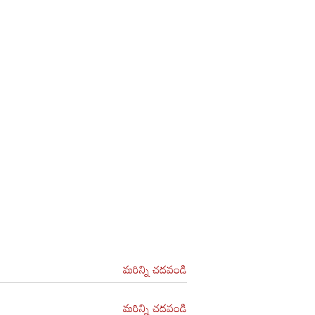
మరిన్ని చదవండి
మరిన్ని చదవండి