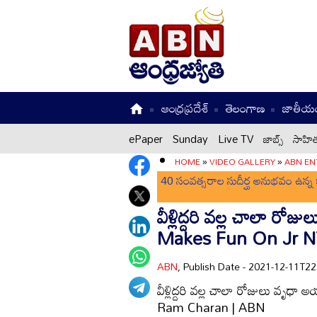
ఆంధ్రప్రదేశ్
తెలంగాణ
జాతీయ
ePaper
Sunday
Live TV
జాబ్స్
సాహిత
HOME
»
VIDEO GALLERY
»
ABN EN
40 సంవత్సరాల సుదీర్ఘ అనుభవం ఉన్న క
వీళ్లిద్దరి వల్ల చాలా 
Makes Fun On Jr 
ABN
, Publish Date - 2021-12-11T2
వీళ్లిద్దరి వల్ల చాలా రోజులు 
Ram Charan | ABN