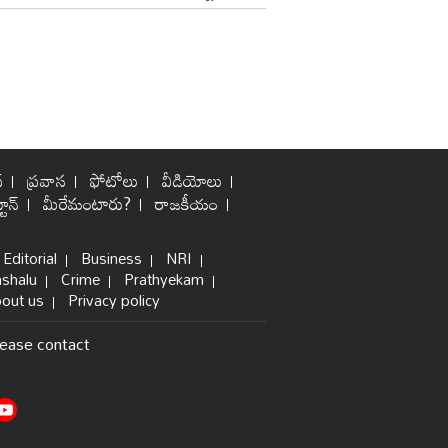
్
ప్రవాస
ఫోటోలు
వీడియోలు
టూన్
మీరేమంటారు?
రాజకీయం
Editorial
Business
NRI
shalu
Crime
Prathyekam
out us
Privacy policy
lease contact