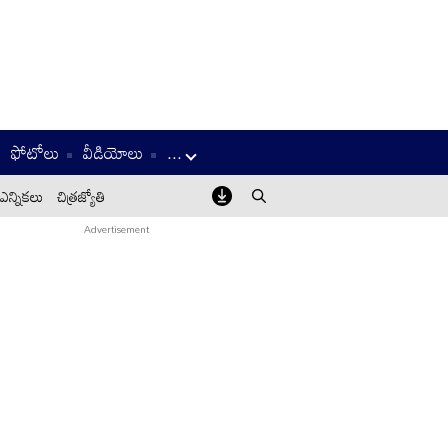
ఫోటోలు
వీడియోలు
...
ఎన్నికలు
చిత్రజ్యోతి