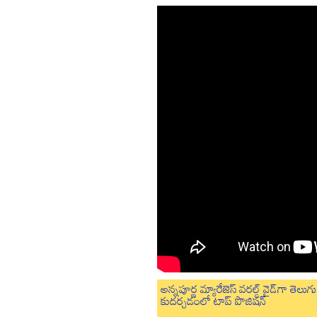
అన్నపూర్ణ మ్యారేజెస్ వరల్డ్ వైడ్‌గా తె
కుదర్చడంలో టాప్ పొజిషన్