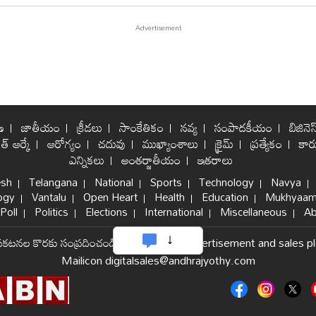
ణ
జాతీయం
క్రీడలు
సాంకేతికం
నవ్య
సంపాదకీయం
బిజినెస
ిత్ ఆర్కే
ఆరోగ్యం
చదువు
ముఖ్యాంశాలు
క్రైమ్
ప్రత్యేకం
కార్
ఎన్నికలు
అంతర్జాతీయం
ఇతరాలు
esh
Telangana
National
Sports
Technology
Navya
ogy
Vantalu
Open Heart
Health
Education
Mukhyaam
Poll
Politics
Elections
International
Miscellaneous
Ab
్రకటనల కొరకు సంప్రదించండి
|
For internet advertisement and sales p
Mailicon digitalsales@andhrajyothy.com