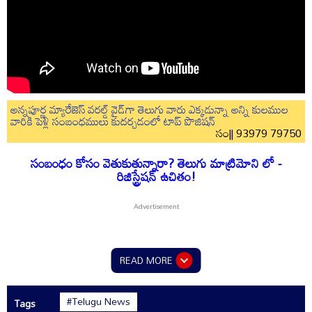
అన్నపూర్ణ మ్యారేజెస్ వరల్డ్ వైడ్‌గా తెలుగు వారు ఎక్కడున్నా అన్ని కులముల
వారికి పెళ్లి సంబంధములు కుదర్చడంలో టాప్ పొజిషన్
సం|| 93979 79750
సంబంధం కోసం వెతుకుతున్నారా? తెలుగు మాట్రిమోని లో -
రిజిస్ట్రేషన్ ఉచితం!
READ MORE
#Telugu News
Tags