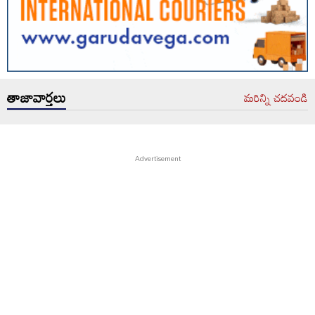
తాజావార్తలు
మరిన్ని చదవండి