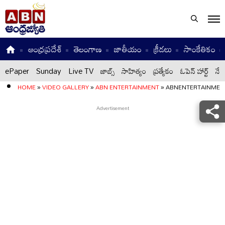
ఆంధ్రప్రదేశ్
తెలంగాణ
జాతీయం
క్రీడలు
సాంకేతికం
ePaper
Sunday
Live TV
జాబ్స్
సాహిత్యం
ప్రత్యేకం
ఓపెన్ హార్ట్
నేటి
HOME
»
VIDEO GALLERY
»
ABN ENTERTAINMENT
»
ABNENTERTAINMEN