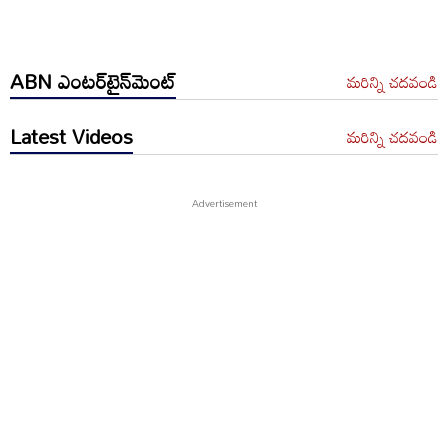
ABN ఎంటర్‌టైన్‌మెంట్
మరిన్ని చదవండి
Latest Videos
మరిన్ని చదవండి