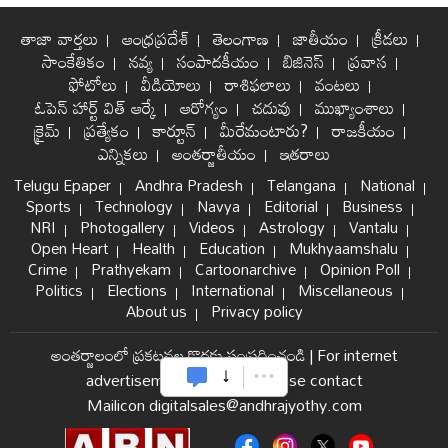
తాజా వార్తలు
ఆంధ్రప్రదేశ్
తెలంగాణ
జాతీయం
క్రీడలు
సాంకేతికం
నవ్య
సంపాదకీయం
బిజినెస్
ప్రవాస
ఫోటోలు
వీడియోలు
రాశిఫలాలు
వంటలు
ఓపెన్ హార్ట్ విత్ ఆర్కే
ఆరోగ్యం
చదువు
ముఖ్యాంశాలు
క్రైమ్
ప్రత్యేకం
కార్టూన్
మీరేమంటారు?
రాజకీయం
ఎన్నికలు
అంతర్జాతీయం
ఇతరాలు
Telugu Epaper
Andhra Pradesh
Telangana
National
Sports
Technology
Navya
Editorial
Business
NRI
Photogallery
Videos
Astrology
Vantalu
Open Heart
Health
Education
Mukhyaamshalu
Crime
Prathyekam
Cartoonarchive
Opinion Poll
Politics
Elections
International
Miscellaneous
About us
Privacy policy
అంతర్జాలంలో ప్రకటనల కొరకు సంప్రదించండి
|
For internet
advertisement and sales please contact
Mailicon digitalsales@andhrajyothy.com