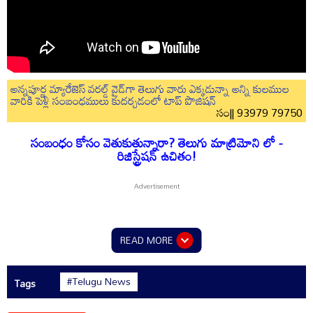
అన్నపూర్ణ మ్యారేజెస్ వరల్డ్ వైడ్‌గా తెలుగు వారు ఎక్కడున్నా అన్ని కులముల
వారికి పెళ్లి సంబంధములు కుదర్చడంలో టాప్ పొజిషన్
సం|| 93979 79750
సంబంధం కోసం వెతుకుతున్నారా? తెలుగు మాట్రిమోని లో -
రిజిస్ట్రేషన్ ఉచితం!
READ MORE
#Telugu News
Tags