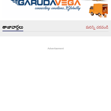
తాజావార్తలు
మరిన్ని చదవండి