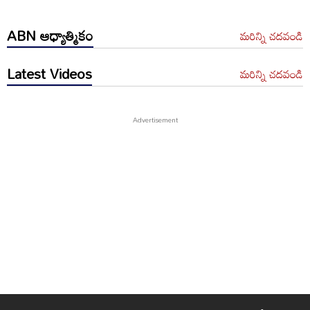
ABN ఆధ్యాత్మికం
మరిన్ని చదవండి
Latest Videos
మరిన్ని చదవండి