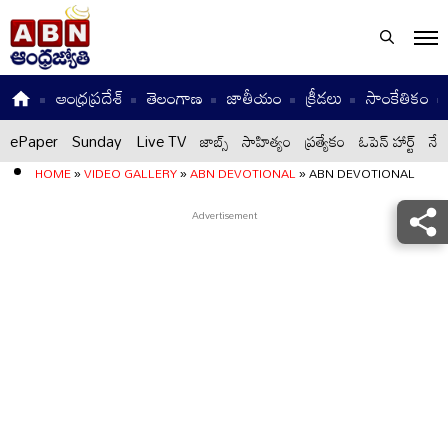
ఆంధ్రప్రదేశ్
తెలంగాణ
జాతీయం
క్రీడలు
సాంకేతికం
ePaper
Sunday
Live TV
జాబ్స్
సాహిత్యం
ప్రత్యేకం
ఓపెన్ హార్ట్
నేటి
HOME
»
VIDEO GALLERY
»
ABN DEVOTIONAL
»
ABN DEVOTIONAL