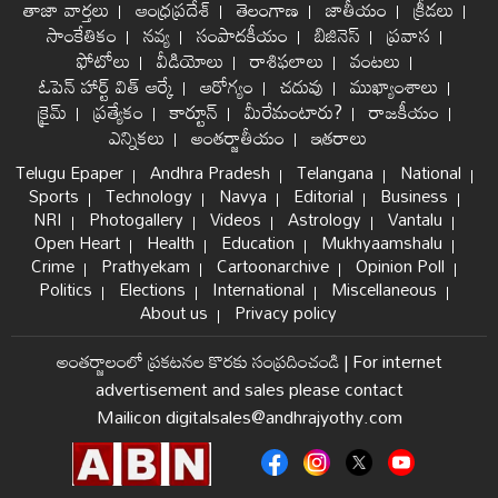
తాజా వార్తలు
ఆంధ్రప్రదేశ్
తెలంగాణ
జాతీయం
క్రీడలు
సాంకేతికం
నవ్య
సంపాదకీయం
బిజినెస్
ప్రవాస
ఫోటోలు
వీడియోలు
రాశిఫలాలు
వంటలు
ఓపెన్ హార్ట్ విత్ ఆర్కే
ఆరోగ్యం
చదువు
ముఖ్యాంశాలు
క్రైమ్
ప్రత్యేకం
కార్టూన్
మీరేమంటారు?
రాజకీయం
ఎన్నికలు
అంతర్జాతీయం
ఇతరాలు
Telugu Epaper
Andhra Pradesh
Telangana
National
Sports
Technology
Navya
Editorial
Business
NRI
Photogallery
Videos
Astrology
Vantalu
Open Heart
Health
Education
Mukhyaamshalu
Crime
Prathyekam
Cartoonarchive
Opinion Poll
Politics
Elections
International
Miscellaneous
About us
Privacy policy
అంతర్జాలంలో ప్రకటనల కొరకు సంప్రదించండి
|
For internet
advertisement and sales please contact
Mailicon digitalsales@andhrajyothy.com