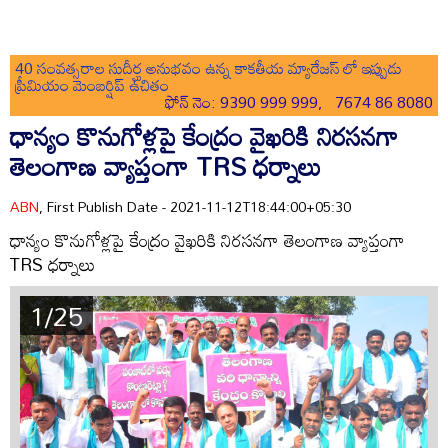
40 సంవత్సరాల సుదీర్ఘ అనుభవం ఉన్న కాకతీయ మ్యారేజస్ లో ఇప్పుడు
ప్రీమియం మెంబర్షిప్ ఉచితం
ఫోన్ నెం: 9390 999 999, 7674 86 8080
ధాన్యం కొనుగోళ్లపై కేంద్రం వైఖరికి నిరసనగా
తెలంగాణ వ్యాప్తంగా TRS ధర్నాలు
ABN
, First Publish Date - 2021-11-12T18:44:00+05:30
ధాన్యం కొనుగోళ్లపై కేంద్రం వైఖరికి నిరసనగా తెలంగాణ వ్యాప్తంగా
TRS ధర్నాలు
1/25