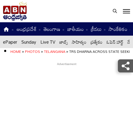
ఆంధ్రప్రదేశ్
తెలంగాణ
జాతీయం
క్రీడలు
సాంకేతికం
ePaper
Sunday
Live TV
జాబ్స్
సాహిత్యం
ప్రత్యేకం
ఓపెన్ హార్ట్
నేటి
HOME
»
PHOTOS
»
TELANGANA
»
TRS DHARNA ACROSS STATE SEEKI