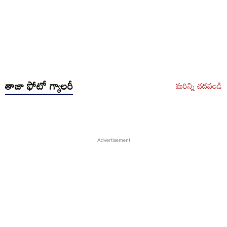
తాజా ఫోటో గ్యాలరీ
మరిన్ని చదవండి