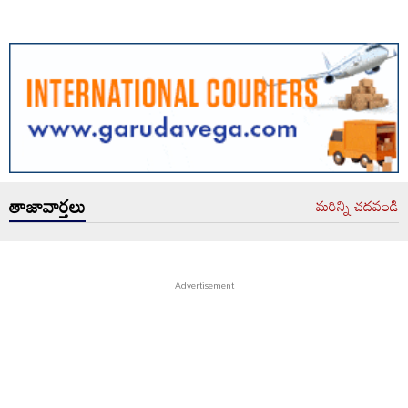
తాజావార్తలు
మరిన్ని చదవండి