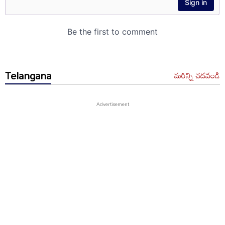
Telangana
మరిన్ని చదవండి