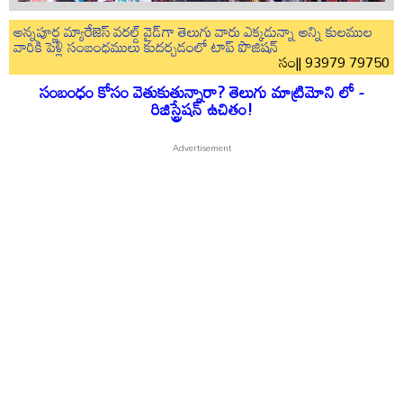
అన్నపూర్ణ మ్యారేజెస్ వరల్డ్ వైడ్‌గా తెలుగు వారు ఎక్కడున్నా అన్ని కులముల
వారికి పెళ్లి సంబంధములు కుదర్చడంలో టాప్ పొజిషన్
సం|| 93979 79750
సంబంధం కోసం వెతుకుతున్నారా? తెలుగు మాట్రిమోని లో -
రిజిస్ట్రేషన్ ఉచితం!