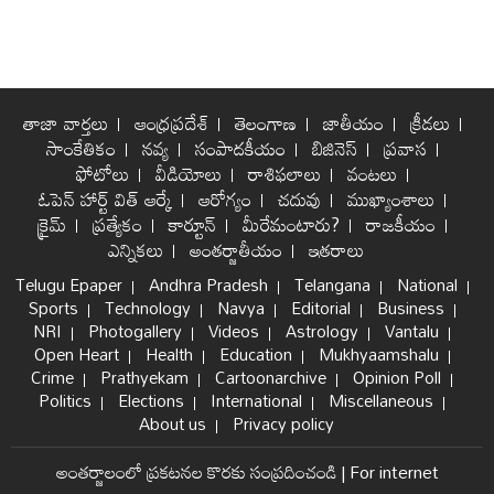
తాజా వార్తలు
ఆంధ్రప్రదేశ్
తెలంగాణ
జాతీయం
క్రీడలు
సాంకేతికం
నవ్య
సంపాదకీయం
బిజినెస్
ప్రవాస
ఫోటోలు
వీడియోలు
రాశిఫలాలు
వంటలు
ఓపెన్ హార్ట్ విత్ ఆర్కే
ఆరోగ్యం
చదువు
ముఖ్యాంశాలు
క్రైమ్
ప్రత్యేకం
కార్టూన్
మీరేమంటారు?
రాజకీయం
ఎన్నికలు
అంతర్జాతీయం
ఇతరాలు
Telugu Epaper
Andhra Pradesh
Telangana
National
Sports
Technology
Navya
Editorial
Business
NRI
Photogallery
Videos
Astrology
Vantalu
Open Heart
Health
Education
Mukhyaamshalu
Crime
Prathyekam
Cartoonarchive
Opinion Poll
Politics
Elections
International
Miscellaneous
About us
Privacy policy
అంతర్జాలంలో ప్రకటనల కొరకు సంప్రదించండి
|
For internet