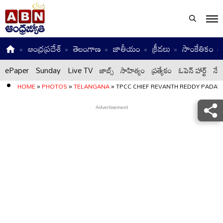
ఆంధ్రప్రదేశ్
తెలంగాణ
జాతీయం
క్రీడలు
సాంకేతికం
ePaper
Sunday
Live TV
జాబ్స్
సాహిత్యం
ప్రత్యేకం
ఓపెన్ హార్ట్
నేటి
HOME
»
PHOTOS
»
TELANGANA
»
TPCC CHIEF REVANTH REDDY PADAY