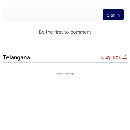
Telangana
మరిన్ని చదవండి