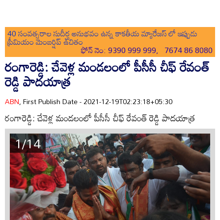
40 సంవత్సరాల సుదీర్ఘ అనుభవం ఉన్న కాకతీయ మ్యారేజస్ లో ఇప్పుడు
ప్రీమియం మెంబర్షిప్ ఉచితం
ఫోన్ నెం: 9390 999 999, 7674 86 8080
రంగారెడ్డి: చేవెళ్ల మండలంలో పీసీసీ చీఫ్ రేవంత్
రెడ్డి పాదయాత్ర
ABN
, First Publish Date - 2021-12-19T02:23:18+05:30
రంగారెడ్డి: చేవెళ్ల మండలంలో పీసీసీ చీఫ్ రేవంత్ రెడ్డి పాదయాత్ర
1/14