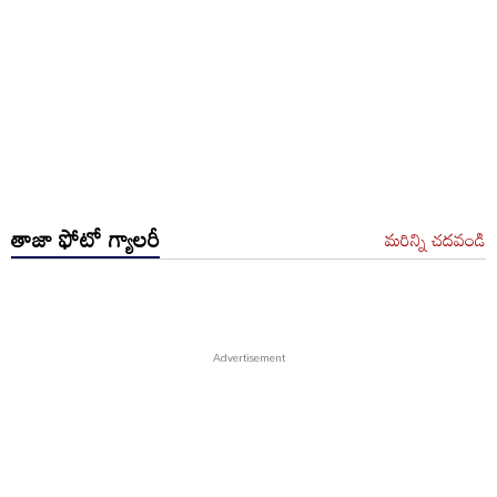
తాజా ఫోటో గ్యాలరీ
మరిన్ని చదవండి