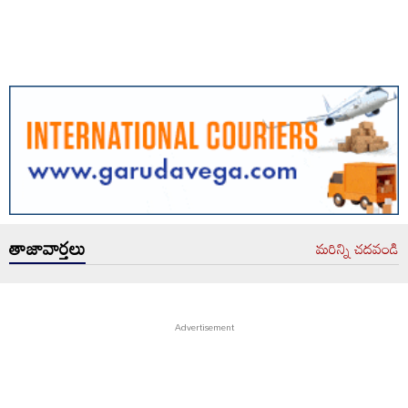
తాజావార్తలు
మరిన్ని చదవండి