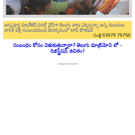
అన్నపూర్ణ మ్యారేజెస్ వరల్డ్ వైడ్‌గా తెలుగు వారు ఎక్కడున్నా అన్ని కులముల
వారికి పెళ్లి సంబంధములు కుదర్చడంలో టాప్ పొజిషన్
సం|| 93979 79750
సంబంధం కోసం వెతుకుతున్నారా? తెలుగు మాట్రిమోని లో -
రిజిస్ట్రేషన్ ఉచితం!