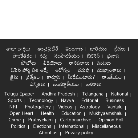
తాజా వార్తలు
ఆంధ్రప్రదేశ్
తెలంగాణ
జాతీయం
క్రీడలు
సాంకేతికం
నవ్య
సంపాదకీయం
బిజినెస్
ప్రవాస
ఫోటోలు
వీడియోలు
రాశిఫలాలు
వంటలు
ఓపెన్ హార్ట్ విత్ ఆర్కే
ఆరోగ్యం
చదువు
ముఖ్యాంశాలు
క్రైమ్
ప్రత్యేకం
కార్టూన్
మీరేమంటారు?
రాజకీయం
ఎన్నికలు
అంతర్జాతీయం
ఇతరాలు
Telugu Epaper
Andhra Pradesh
Telangana
National
Sports
Technology
Navya
Editorial
Business
NRI
Photogallery
Videos
Astrology
Vantalu
Open Heart
Health
Education
Mukhyaamshalu
Crime
Prathyekam
Cartoonarchive
Opinion Poll
Politics
Elections
International
Miscellaneous
About us
Privacy policy