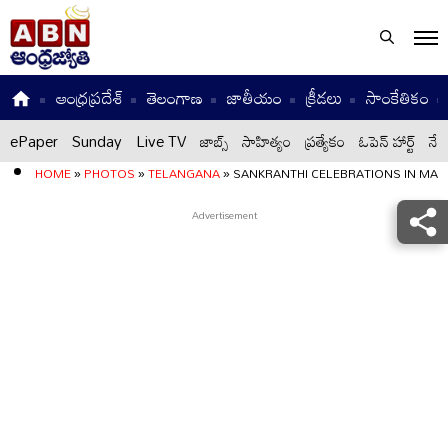
ఆంధ్రప్రదేశ్
తెలంగాణ
జాతీయం
క్రీడలు
సాంకేతికం
ePaper
Sunday
Live TV
జాబ్స్
సాహిత్యం
ప్రత్యేకం
ఓపెన్ హార్ట్
నేటి
HOME
»
PHOTOS
»
TELANGANA
»
SANKRANTHI CELEBRATIONS IN MAH