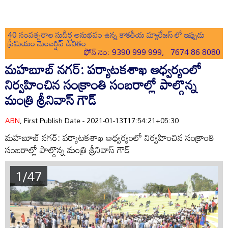
40 సంవత్సరాల సుదీర్ఘ అనుభవం ఉన్న కాకతీయ మ్యారేజస్ లో ఇప్పుడు
ప్రీమియం మెంబర్షిప్ ఉచితం
ఫోన్ నెం: 9390 999 999, 7674 86 8080
మహబూబ్ నగర్: పర్యాటకశాఖ ఆధ్వర్యంలో
నిర్వహించిన సంక్రాంతి సంబరాల్లో పాల్గొన్న
మంత్రి శ్రీనివాస్ గౌడ్
ABN
, First Publish Date - 2021-01-13T17:54:21+05:30
మహబూబ్ నగర్: పర్యాటకశాఖ ఆధ్వర్యంలో నిర్వహించిన సంక్రాంతి
సంబరాల్లో పాల్గొన్న మంత్రి శ్రీనివాస్ గౌడ్
1/47